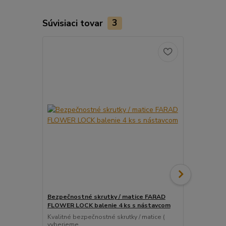
Súvisiaci tovar
3
Bezpečnostné skrutky / matice FARAD
Snímač (sen
FLOWER LOCK balenie 4 ks s nástavcom
ventil
Kvalitné bezpečnostné skrutky / matice (
Pre uľahčeni
vyberieme...
košíka tento..