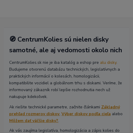
🧭 CentrumKolies sú nielen disky
samotné, ale aj vedomosti okolo nich
CentrumKolies.sk nie je iba katalóg a eshop pre
alu disky
.
Budujeme otvorenú databázu technických, legislatívnych a
praktických informácií o kolesách, homologizácii,
kompatibilite vozidiel a globálnom trhu s diskami. Veríme, že
informovaný zákazník robí lepšie rozhodnutia nech už
nakupuje kdekoľvek.
Ak riešite technické parametre, začnite článkami
Základný
prehľad rozmerov diskov
,
Výber diskov podľa cieľa
alebo
Môžem dať väčšie disky?
.
Ak vás zaujíma legislatíva, homologizácia a zápis kolies do