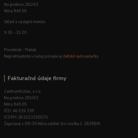
Na priehon 281/63
Nitra 949 05
Sklad a výdajné miesto
9.30 - 15.00
Pondelok - Piatok
Neprehliadnite v našej ponuke aj
detské autosedačky
Fakturačné údaje firmy
CentrumKolies, s.r.o.
Na priehon 281/63
Nitra 949 05
IČO: 46 026 339
ICDPH: SK2023190070
Zapísaná v OR OS Nitra oddiel Sro vložka č. 28399/N