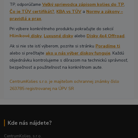
TP, odporúčame
Veľký sprievodca zápisom kolies do TP
,
Čo je TÜV certifikát?
,
KBA vs TÜV
a
Normy a zákony –
pravidlá a prax
.
Pri výbere konkrétneho produktu pokračujte do sekcií
Hliníkové
disky
,
Luxusné disky
alebo
Disky 4x4 Offroad
.
Ak si nie ste istí výberom, pozrite si stránku
Poradíme ti
alebo si prečítajte
ako u nás výber diskov funguje
. Každú
objednávku kontrolujeme s dôrazom na technickú správnosť,
bezpečnosť a použiteľnosť na konkrétnom aute.
CentrumKolies s.r.o. je majiteľom ochrannej známky číslo
263785 registrovanej na ÚPV SR
Kde nás nájdete?
CentrumKolies, s.r.o.