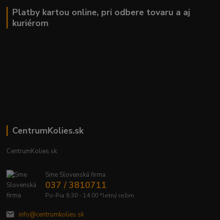
Platby kartou online, pri odbere tovaru a aj
kuriérom
CentrumKolies.sk
CentrumKolies.sk
Sme Slovenská firma
037 / 3810711
Po-Pia 9.30 - 14.00 *letný režim
info@centrumkolies.sk