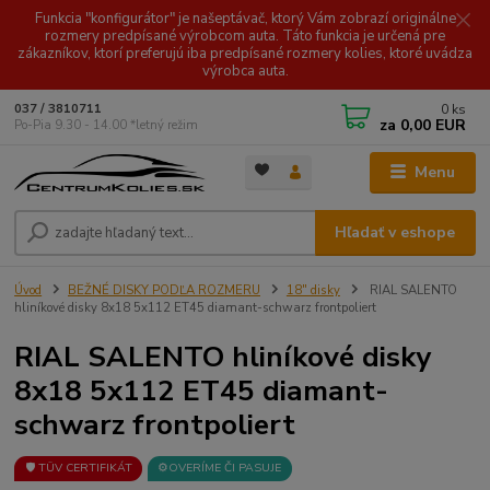
Funkcia "konfigurátor" je našeptávač, ktorý Vám zobrazí originálne
rozmery predpísané výrobcom auta. Táto funkcia je určená pre
zákazníkov, ktorí preferujú iba predpísané rozmery kolies, ktoré uvádza
výrobca auta.
0
ks
037 / 3810711
za
0,00 EUR
Po-Pia 9.30 - 14.00 *letný režim
Menu
Hľadať v eshope
Úvod
BEŽNÉ DISKY PODĽA ROZMERU
18" disky
RIAL SALENTO
hliníkové disky 8x18 5x112 ET45 diamant-schwarz frontpoliert
RIAL SALENTO hliníkové disky
8x18 5x112 ET45 diamant-
schwarz frontpoliert
🛡️ TÜV CERTIFIKÁT
⚙️OVERÍME ČI PASUJE