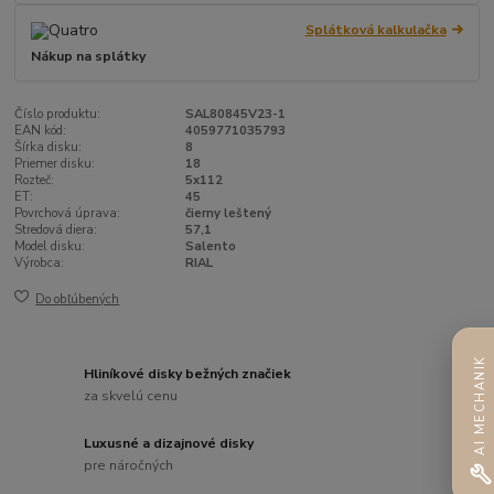
Splátková kalkulačka
Nákup na splátky
Číslo produktu:
SAL80845V23-1
EAN kód:
4059771035793
Šírka disku:
8
Priemer disku:
18
Rozteč:
5x112
ET:
45
Povrchová úprava:
čierny leštený
Stredová diera:
57,1
Model disku:
Salento
Výrobca:
RIAL
Do obľúbených
AI MECHANIK
Hliníkové disky bežných značiek
za skvelú cenu
Luxusné a dizajnové disky
pre náročných