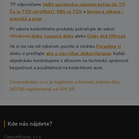
TP, odporúčame
Veľký sprievodca zápisom kolies do TP
,
Čo je TÜV certifikát?
,
KBA vs TÜV
a
Normy a zákony –
pravidlá a prax
.
Pri výbere konkrétneho produktu pokračujte do sekcií
Hliníkové
disky
,
Luxusné disky
alebo
Disky 4x4 Offroad
.
Ak si nie ste istí výberom, pozrite si stránku
Poradíme ti
alebo si prečítajte
ako u nás výber diskov funguje
. Každú
objednávku kontrolujeme s dôrazom na technickú správnosť,
bezpečnosť a použiteľnosť na konkrétnom aute.
CentrumKolies s.r.o. je majiteľom ochrannej známky číslo
263785 registrovanej na ÚPV SR
Kde nás nájdete?
CentrumKolies, s.r.o.