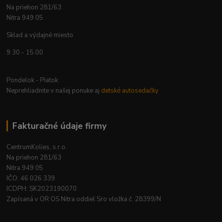
Na priehon 281/63
Nitra 949 05
Sklad a výdajné miesto
9.30 - 15.00
Pondelok - Piatok
Neprehliadnite v našej ponuke aj
detské autosedačky
Fakturačné údaje firmy
CentrumKolies, s.r.o.
Na priehon 281/63
Nitra 949 05
IČO: 46 026 339
ICDPH: SK2023190070
Zapísaná v OR OS Nitra oddiel Sro vložka č. 28399/N