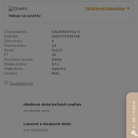
Splátková kalkulačka
Nákup na splátky
Číslo produktu:
SAL80845V22-6
EAN kód:
4059771035748
Šírka disku:
8
Priemer disku:
18
Rozteč:
5x112
ET:
45
Povrchová úprava:
čierny
Stredová diera:
57,1
Model disku:
Salento
Výrobca:
RIAL
Do obľúbených
AI MECHANIK
Hliníkové disky bežných značiek
za skvelú cenu
Luxusné a dizajnové disky
pre náročných