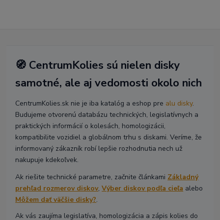
🧭 CentrumKolies sú nielen disky
samotné, ale aj vedomosti okolo nich
CentrumKolies.sk nie je iba katalóg a eshop pre
alu disky
.
Budujeme otvorenú databázu technických, legislatívnych a
praktických informácií o kolesách, homologizácii,
kompatibilite vozidiel a globálnom trhu s diskami. Veríme, že
informovaný zákazník robí lepšie rozhodnutia nech už
nakupuje kdekoľvek.
Ak riešite technické parametre, začnite článkami
Základný
prehľad rozmerov diskov
,
Výber diskov podľa cieľa
alebo
Môžem dať väčšie disky?
.
Ak vás zaujíma legislatíva, homologizácia a zápis kolies do