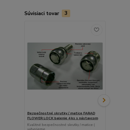
Súvisiaci tovar
3
Bezpečnostné skrutky / matice FARAD
Snímač (sen
FLOWER LOCK balenie 4 ks s nástavcom
ventil
Kvalitné bezpečnostné skrutky / matice (
Pre uľahčeni
vyberieme...
košíka tento..