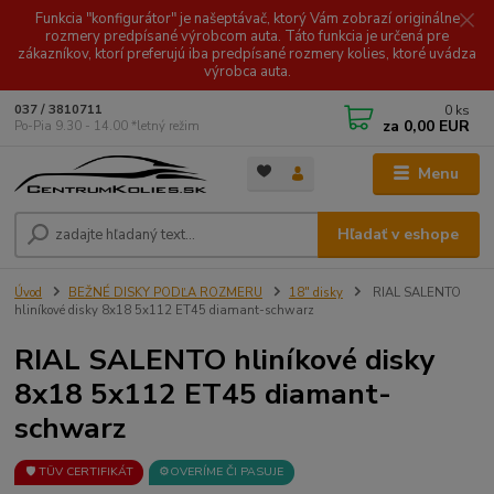
Funkcia "konfigurátor" je našeptávač, ktorý Vám zobrazí originálne
rozmery predpísané výrobcom auta. Táto funkcia je určená pre
zákazníkov, ktorí preferujú iba predpísané rozmery kolies, ktoré uvádza
výrobca auta.
0
ks
037 / 3810711
za
0,00 EUR
Po-Pia 9.30 - 14.00 *letný režim
Menu
Hľadať v eshope
Úvod
BEŽNÉ DISKY PODĽA ROZMERU
18" disky
RIAL SALENTO
hliníkové disky 8x18 5x112 ET45 diamant-schwarz
RIAL SALENTO hliníkové disky
8x18 5x112 ET45 diamant-
schwarz
🛡️ TÜV CERTIFIKÁT
⚙️OVERÍME ČI PASUJE