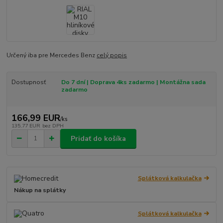
Určený iba pre Mercedes Benz
celý popis
Dostupnosť
Do 7 dní | Doprava 4ks zadarmo | Montážna sada
zadarmo
166,99 EUR
/
ks
135,77 EUR
bez DPH
Pridať do košíka
Splátková kalkulačka
Nákup na splátky
Splátková kalkulačka