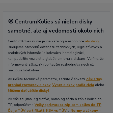
🧭 CentrumKolies sú nielen disky
samotné, ale aj vedomosti okolo nich
CentrumKolies.sk nie je iba katalóg a eshop pre
alu disky
.
Budujeme otvorenú databázu technických, legislatívnych a
praktických informácií o kolesách, homologizácii,
kompatibilite vozidiel a globálnom trhu s diskami. Veríme, že
informovaný zákazník robí lepšie rozhodnutia nech už
nakupuje kdekoľvek.
Ak riešite technické parametre, začnite článkami
Základný
prehľad rozmerov diskov
,
Výber diskov podľa cieľa
alebo
Môžem dať väčšie disky?
.
Ak vás zaujíma legislatíva, homologizácia a zápis kolies do
TP, odporúčame
Veľký sprievodca zápisom kolies do TP
,
Čo je TÜV certifikát?
,
KBA vs TÜV
a
Normy a zákony –