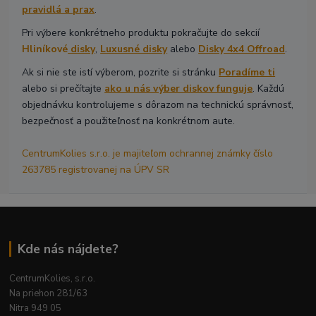
pravidlá a prax
.
Pri výbere konkrétneho produktu pokračujte do sekcií
Hliníkové
disky
,
Luxusné disky
alebo
Disky 4x4 Offroad
.
Ak si nie ste istí výberom, pozrite si stránku
Poradíme ti
alebo si prečítajte
ako u nás výber diskov funguje
. Každú
objednávku kontrolujeme s dôrazom na technickú správnosť,
bezpečnosť a použiteľnosť na konkrétnom aute.
CentrumKolies s.r.o. je majiteľom ochrannej známky číslo
263785 registrovanej na ÚPV SR
Kde nás nájdete?
CentrumKolies, s.r.o.
Na priehon 281/63
Nitra 949 05