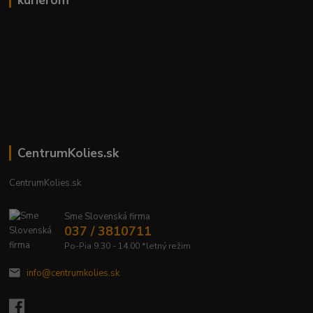
kuriérom
CentrumKolies.sk
CentrumKolies.sk
Sme Slovenská firma
037 / 3810711
Po-Pia 9.30 - 14.00 *letný režim
info@centrumkolies.sk