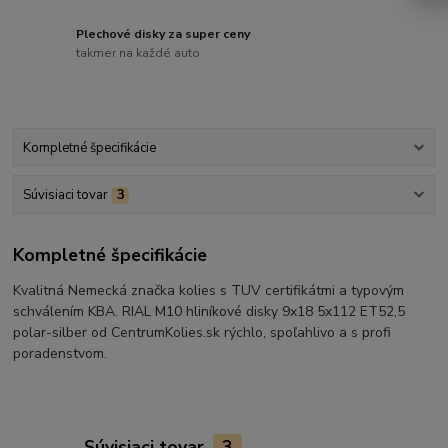
Plechové disky za super ceny
takmer na každé auto
Kompletné špecifikácie
Súvisiaci tovar
3
Kompletné špecifikácie
Kvalitná Nemecká značka kolies s TUV certifikátmi a typovým
schválením KBA. RIAL M10 hliníkové disky 9x18 5x112 ET52,5
polar-silber od CentrumKolies.sk rýchlo, spoľahlivo a s profi
poradenstvom.
Súvisiaci tovar
3