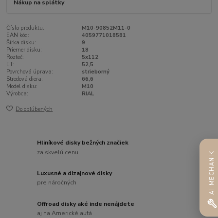
Nákup na splátky
Číslo produktu:
M10-90852M11-0
EAN kód:
4059771018581
Šírka disku:
9
Priemer disku:
18
Rozteč:
5x112
ET:
52,5
Povrchová úprava:
strieborný
Stredová diera:
66,6
Model disku:
M10
Výrobca:
RIAL
Do obľúbených
Hliníkové disky bežných značiek
za skvelú cenu
AI MECHANIK
Luxusné a dizajnové disky
pre náročných
Offroad disky aké inde nenájdete
aj na Americké autá