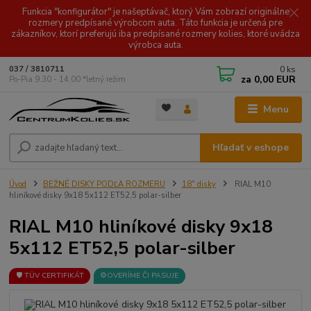
Funkcia "konfigurátor" je našeptávač, ktorý Vám zobrazí originálne
rozmery predpísané výrobcom auta. Táto funkcia je určená pre
zákazníkov, ktorí preferujú iba predpísané rozmery kolies, ktoré uvádza
výrobca auta.
0
ks
037 / 3810711
za
0,00 EUR
Po-Pia 9.30 - 14.00 *letný režim
Menu
Hľadať v eshope
Úvod
BEŽNÉ DISKY PODĽA ROZMERU
18" disky
RIAL M10
hliníkové disky 9x18 5x112 ET52,5 polar-silber
RIAL M10 hliníkové disky 9x18
5x112 ET52,5 polar-silber
🛡️ TÜV CERTIFIKÁT
⚙️OVERÍME ČI PASUJE