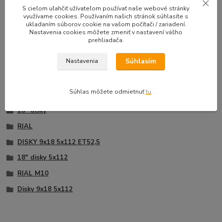
33,50 EUR
39,90 E
S cieľom uľahčiť užívateľom používať naše webové stránky
Na sklade |
/
sada
využívame cookies. Používaním našich stránok súhlasíte s
Doprava zadarmo
27,24 EUR
bez DPH
32,44 EUR
b
ukladaním súborov cookie na vašom počítači / zariadení.
Nastavenia cookies môžete zmeniť v nastavení vášho
Pridať do košíka
prehliadača.
Súhlasím
Nastavenia
Tovar zaradený v kategóriách
Súhlas môžete odmietnuť
tu
.
18" disky
RIAL
DISKY 9x18 5x112 ET52,5
18" disky 5x112
RIAL M10
Disky 9x18 5x112