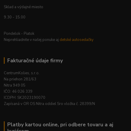
Sklad a výdajné miesto
9.30 - 15.00
Pondelok - Piatok
Neprehliadnite v našej ponuke aj
detské autosedačky
Fakturačné údaje firmy
CentrumKolies, s.r.o.
Na priehon 281/63
Nitra 949 05
IČO: 46 026 339
ICDPH: SK2023190070
Zapísaná v OR OS Nitra oddiel Sro vložka č. 28399/N
Platby kartou online, pri odbere tovaru a aj