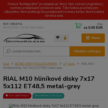
Funkcia "konfigurátor" je našeptávač, ktorý Vám zobrazí originálne
rozmery predpísané výrobcom auta. Táto funkcia je určená pre
zákazníkov, ktorí preferujú iba predpísané rozmery kolies, ktoré uvádza
výrobca auta.
0
ks
037 / 3810711
za
0,00 EUR
Po-Pia 9.30 - 14.00 *letný režim
Menu
Hľadať v eshope
Úvod
BEŽNÉ DISKY PODĽA ROZMERU
17" disky
RIAL M10
hliníkové disky 7x17 5x112 ET48,5 metal-grey
RIAL M10 hliníkové disky 7x17
5x112 ET48,5 metal-grey
🛡️ TÜV CERTIFIKÁT
⚙️OVERÍME ČI PASUJE