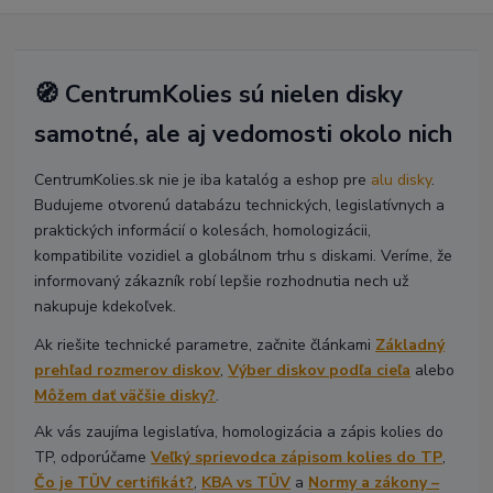
🧭 CentrumKolies sú nielen disky
samotné, ale aj vedomosti okolo nich
CentrumKolies.sk nie je iba katalóg a eshop pre
alu disky
.
Budujeme otvorenú databázu technických, legislatívnych a
praktických informácií o kolesách, homologizácii,
kompatibilite vozidiel a globálnom trhu s diskami. Veríme, že
informovaný zákazník robí lepšie rozhodnutia nech už
nakupuje kdekoľvek.
Ak riešite technické parametre, začnite článkami
Základný
prehľad rozmerov diskov
,
Výber diskov podľa cieľa
alebo
Môžem dať väčšie disky?
.
Ak vás zaujíma legislatíva, homologizácia a zápis kolies do
TP, odporúčame
Veľký sprievodca zápisom kolies do TP
,
Čo je TÜV certifikát?
,
KBA vs TÜV
a
Normy a zákony –