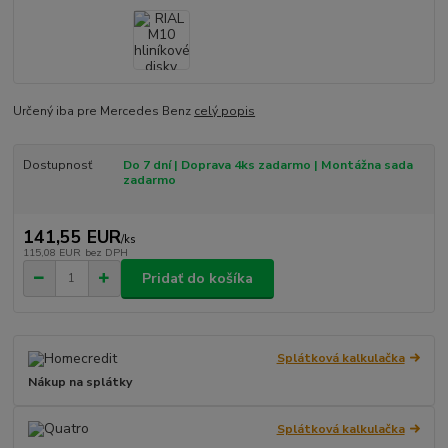
Určený iba pre Mercedes Benz
celý popis
Dostupnosť
Do 7 dní | Doprava 4ks zadarmo | Montážna sada
zadarmo
141,55 EUR
/
ks
115,08 EUR
bez DPH
Pridať do košíka
Splátková kalkulačka
Nákup na splátky
Splátková kalkulačka