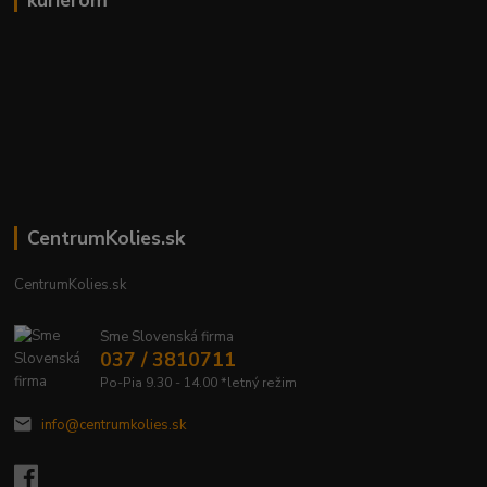
kuriérom
CentrumKolies.sk
CentrumKolies.sk
Sme Slovenská firma
037 / 3810711
Po-Pia 9.30 - 14.00 *letný režim
info@centrumkolies.sk