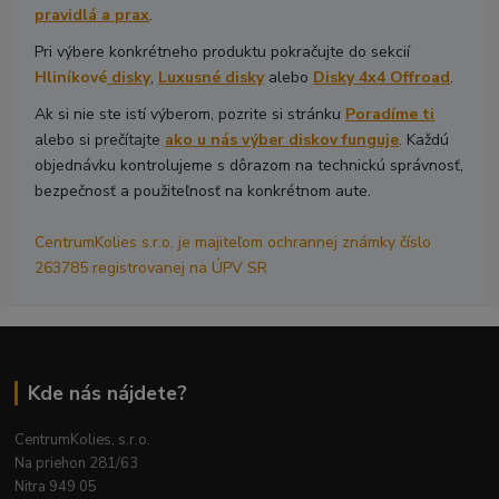
pravidlá a prax
.
Pri výbere konkrétneho produktu pokračujte do sekcií
Hliníkové
disky
,
Luxusné disky
alebo
Disky 4x4 Offroad
.
Ak si nie ste istí výberom, pozrite si stránku
Poradíme ti
alebo si prečítajte
ako u nás výber diskov funguje
. Každú
objednávku kontrolujeme s dôrazom na technickú správnosť,
bezpečnosť a použiteľnosť na konkrétnom aute.
CentrumKolies s.r.o. je majiteľom ochrannej známky číslo
263785 registrovanej na ÚPV SR
Kde nás nájdete?
CentrumKolies, s.r.o.
Na priehon 281/63
Nitra 949 05