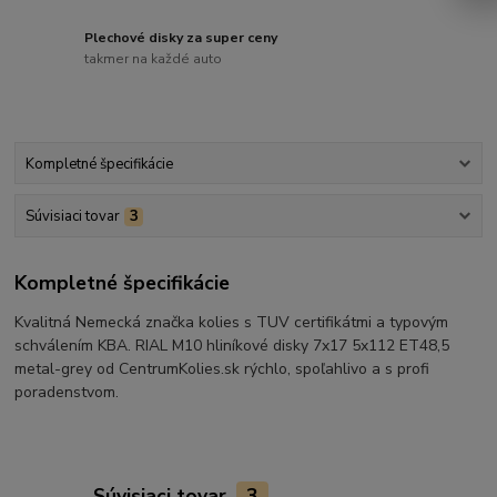
Plechové disky za super ceny
takmer na každé auto
Kompletné špecifikácie
Súvisiaci tovar
3
Kompletné špecifikácie
Kvalitná Nemecká značka kolies s TUV certifikátmi a typovým
schválením KBA. RIAL M10 hliníkové disky 7x17 5x112 ET48,5
metal-grey od CentrumKolies.sk rýchlo, spoľahlivo a s profi
poradenstvom.
Súvisiaci tovar
3