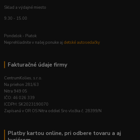
Sklad a výdajné miesto
9.30 - 15.00
Pondelok - Piatok
Neprehliadnite v našej ponuke aj
detské autosedačky
Fakturačné údaje firmy
CentrumKolies, s.r.o.
Na priehon 281/63
Nitra 949 05
IČO: 46 026 339
ICDPH: SK2023190070
Zapísaná v OR OS Nitra oddiel Sro vložka č. 28399/N
Platby kartou online, pri odbere tovaru a aj