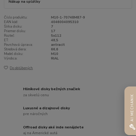
Nákup na splátky
Číslo produktu:
M10-1-70748M87-9
EAN kód:
4046004095310
Šírka disku:
7
Priemer disku:
17
Rozteč:
5x112
ET:
48,5
Povrchová úprava:
antracit
Stredová diera:
66,6
Model disku:
M10
Výrobca:
RIAL
Do obľúbených
Hliníkové disky bežných značiek
za skvelú cenu
AI MECHANIK
Luxusné a dizajnové disky
pre náročných
Offroad disky aké inde nenájdete
aj na Americké autá