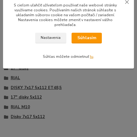
33,50 EUR
39,90 E
S cieľom uľahčiť užívateľom používať naše webové stránky
Na sklade |
/
sada
využívame cookies. Používaním našich stránok súhlasíte s
Doprava zadarmo
27,24 EUR
bez DPH
32,44 EUR
b
ukladaním súborov cookie na vašom počítači / zariadení.
Nastavenia cookies môžete zmeniť v nastavení vášho
Pridať do košíka
prehliadača.
Súhlasím
Nastavenia
Tovar zaradený v kategóriách
Súhlas môžete odmietnuť
tu
.
17" disky
RIAL
DISKY 7x17 5x112 ET48,5
17" disky 5x112
RIAL M10
Disky 7x17 5x112