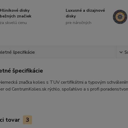
Hliníkové disky
Luxusné a dizajnové
bežných značiek
disky
za skvelú cenu
pre náročných
etné špecifikácie
S
tné špecifikácie
 Nemecká značka kolies s TUV certifikátmi a typovým schvále
ber od CentrumKolies.sk rýchlo, spoľahlivo a s profi poradenstvo
ci tovar
3