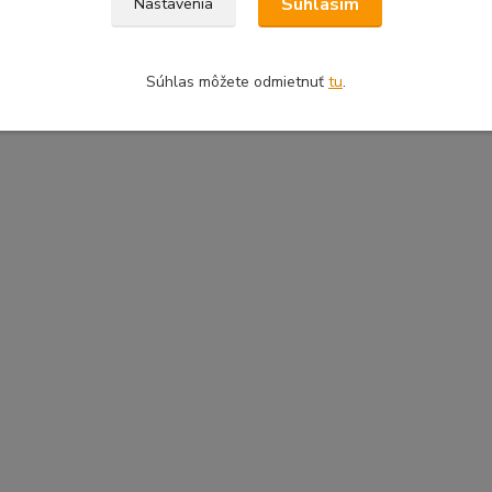
Súhlasím
Nastavenia
Súhlas môžete odmietnuť
tu
.