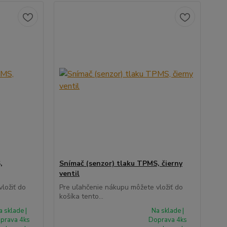
,
Snímač (senzor) tlaku TPMS, čierny
ventil
ložiť do
Pre uľahčenie nákupu môžete vložiť do
košíka tento...
a sklade |
Na sklade |
prava 4ks
Doprava 4ks