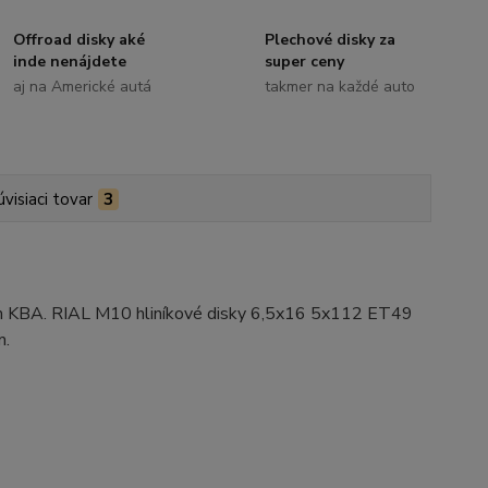
Offroad disky aké
Plechové disky za
inde nenájdete
super ceny
aj na Americké autá
takmer na každé auto
úvisiaci tovar
3
ním KBA. RIAL M10 hliníkové disky 6,5x16 5x112 ET49
m.