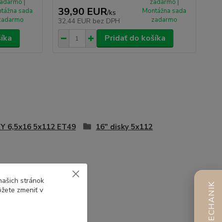
adarmo |
zadarmo |
39,90 EUR
tážna sada
Montážna sada
/
ks
zadarmo
zadarmo
32,44 EUR
bez DPH
šíka
Pridať do košíka
Y 6,5x16 5x112 ET49
16" disky 5x112
našich stránok
AI MECHANIK
ôžete zmeniť v