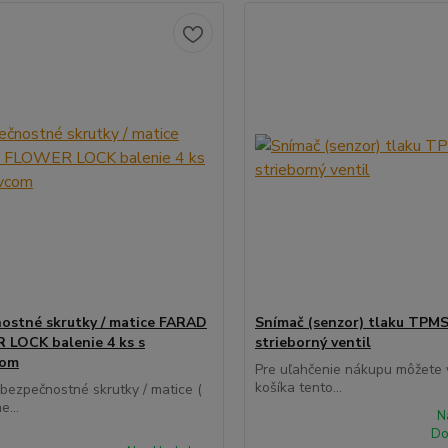
ostné skrutky / matice FARAD
Snímač (senzor) tlaku TPMS
LOCK balenie 4 ks s
strieborný ventil
com
Pre uľahčenie nákupu môžete v
košíka tento...
 bezpečnostné skrutky / matice (
e...
N
Do