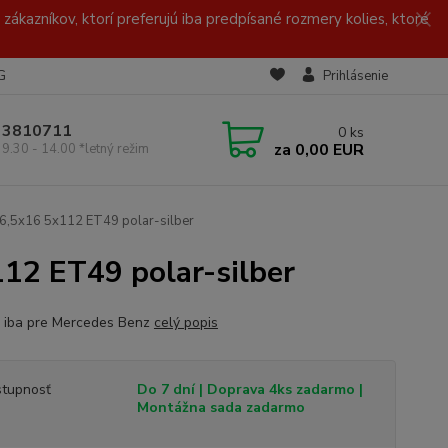
zákazníkov, ktorí preferujú iba predpísané rozmery kolies, ktoré
G
Prihlásenie
/ 3810711
0
ks
za
0,00 EUR
 9.30 - 14.00 *letný režim
 6,5x16 5x112 ET49 polar-silber
112 ET49 polar-silber
 iba pre Mercedes Benz
celý popis
tupnosť
Do 7 dní | Doprava 4ks zadarmo |
Montážna sada zadarmo