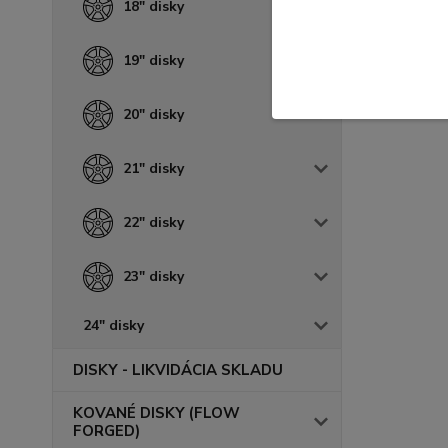
18" disky
19" disky
20" disky
21" disky
22" disky
23" disky
24" disky
DISKY - LIKVIDÁCIA SKLADU
KOVANÉ DISKY (FLOW
FORGED)