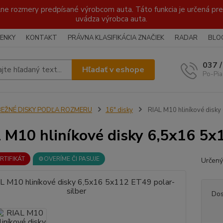
lne rozmery predpísané výrobcom auta. Táto funkcia je určená pre 
uvádza výrobca auta.
ENKY
KONTAKT
PRÁVNA KLASIFIKÁCIA ZNAČIEK
RADAR
BLO
037 
Hľadať v eshope
Po-Pia
BEŽNÉ DISKY PODĽA ROZMERU
16" disky
RIAL M10 hliníkové disky
 M10 hliníkové disky 6,5x16 5x
ERTIFIKÁT
⚙️OVERÍME ČI PASUJE
Určený
Dos