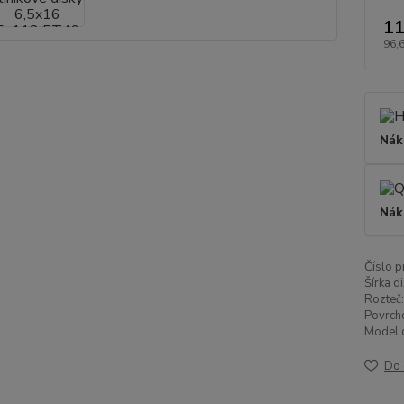
11
96,
Nák
Nák
Číslo p
Šírka di
Rozteč:
Povrch
Model d
Do 