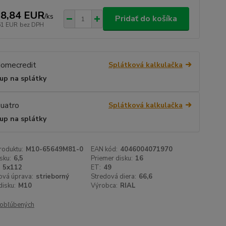
8,84 EUR
/
ks
Pridať do košíka
61 EUR
bez DPH
Splátková kalkulačka
up na splátky
Splátková kalkulačka
up na splátky
roduktu:
M10-65649M81-0
EAN kód:
4046004071970
sku:
6,5
Priemer disku:
16
5x112
ET:
49
ová úprava:
strieborný
Stredová diera:
66,6
isku:
M10
Výrobca:
RIAL
obľúbených