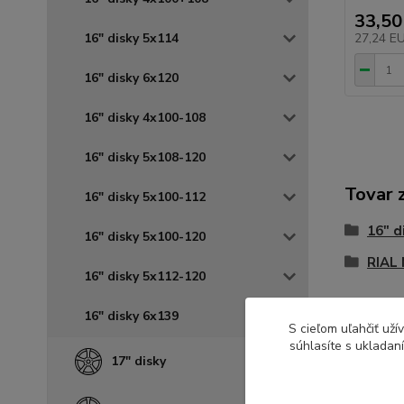
33,50
16" disky 5x114
27,24 E
16" disky 6x120
16" disky 4x100-108
16" disky 5x108-120
Tovar 
16" disky 5x100-112
16" d
16" disky 5x100-120
RIAL
16" disky 5x112-120
16" disky 6x139
S cieľom uľahčiť už
súhlasíte s ukladan
17" disky