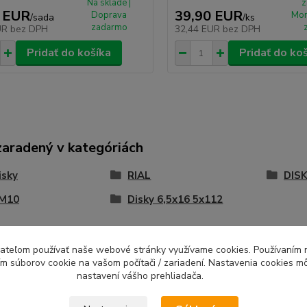
Na sklade |
z
 EUR
39,90 EUR
Doprava
Mon
/
sada
/
ks
zadarmo
UR
bez DPH
32,44 EUR
bez DPH
Pridať do košíka
Pridať do ko
zaradený v kategóriách
isky
RIAL
DISK
 M10
Disky 6,5x16 5x112
ívateľom používať naše webové stránky využívame cookies. Používaním 
ím súborov cookie na vašom počítači / zariadení. Nastavenia cookies m
nastavení vášho prehliadača.