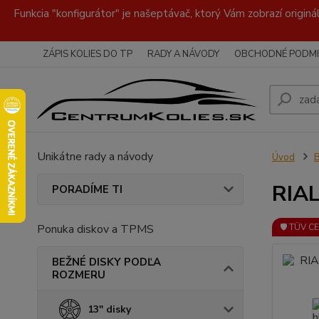
Funkcia "konfigurátor" je našeptávač, ktorý Vám zobrazí originá
ZÁPIS KOLIES DO TP
RADY A NÁVODY
OBCHODNÉ PODMI
Unikátne rady a návody
Úvod
RIAL
PORADÍME TI
Ponuka diskov a TPMS
🛡️ TÜV C
BEŽNÉ DISKY PODĽA
ROZMERU
13" disky