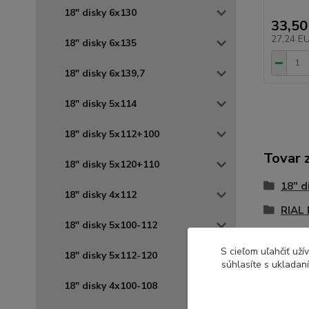
18" disky 6x130
33,50
27,24 E
18" disky 6x135
18" disky 6x139,7
18" disky 5x114
18" disky 5x112+100
Tovar 
18" disky 5x120+110
18" d
18" disky 4x112
RIAL 
18" disky 5x100-112
S cieľom uľahčiť už
18" disky 5x112-120
súhlasíte s ukladan
18" disky 4x100-108