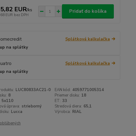
5,82 EUR
/
ks
Pridať do košíka
,68 EUR
bez DPH
Splátková kalkulačka
up na splátky
Splátková kalkulačka
up na splátky
roduktu:
LUC80833AC21-0
EAN kód:
4059771005314
sku:
8
Priemer disku:
18
5x110
ET:
33
ová úprava:
strieborný
Stredová diera:
65,1
isku:
Lucca
Výrobca:
RIAL
obľúbených