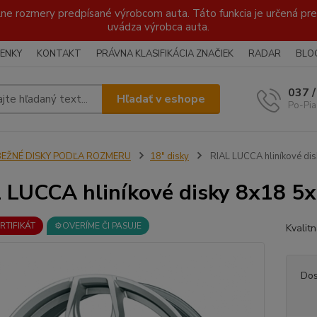
lne rozmery predpísané výrobcom auta. Táto funkcia je určená pre 
uvádza výrobca auta.
ENKY
KONTAKT
PRÁVNA KLASIFIKÁCIA ZNAČIEK
RADAR
BLO
037 
Hľadať v eshope
Po-Pia
BEŽNÉ DISKY PODĽA ROZMERU
18" disky
RIAL LUCCA hliníkové di
 LUCCA hliníkové disky 8x18 5x
ERTIFIKÁT
⚙️OVERÍME ČI PASUJE
Kvalit
Dos