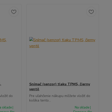
,
Snímač (senzor) tlaku TPMS, čierny
ventil
ložiť do
Pre uľahčenie nákupu môžete vložiť do
košíka tento...
a sklade |
Na sklade |
prava 4ks
Doprava 4ks