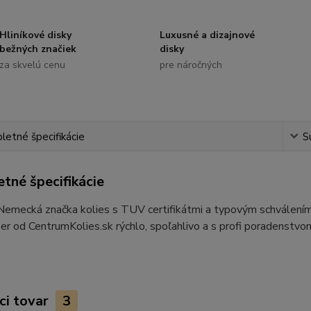
Hliníkové disky
Luxusné a dizajnové
bežných značiek
disky
za skvelú cenu
pre náročných
etné špecifikácie
S
tné špecifikácie
 Nemecká značka kolies s TUV certifikátmi a typovým schvále
ber od CentrumKolies.sk rýchlo, spoľahlivo a s profi poradenstvo
ci tovar
3