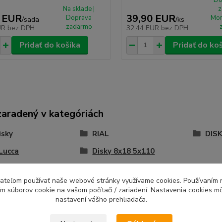
Na sklade |
z
 EUR
39,90 EUR
Doprava
Mon
/
sada
/
ks
zadarmo
UR
bez DPH
32,44 EUR
bez DPH
Pridať do košíka
Pridať do ko
zaradený v kategóriách
isky
RIAL
DISK
Lucca
Disky 8x18 5x110
ívateľom používať naše webové stránky využívame cookies. Používaním 
ím súborov cookie na vašom počítači / zariadení. Nastavenia cookies m
nastavení vášho prehliadača.