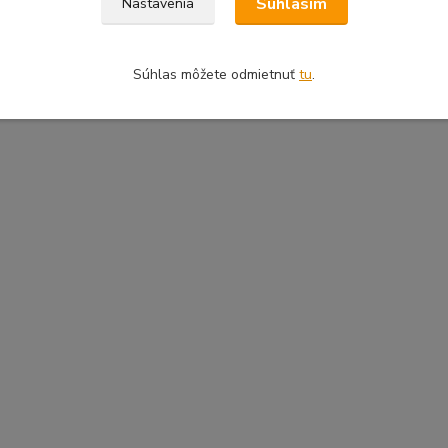
Súhlasím
Nastavenia
Súhlas môžete odmietnuť
tu
.