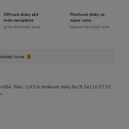
Offroad disky aké
Plechové disky za
inde nenájdete
super ceny
aj na Americké autá
takmer na každé auto
úvisiaci tovar
3
ním KBA. RIAL LUCCA hliníkové disky 8x18 5x110 ET33
m.