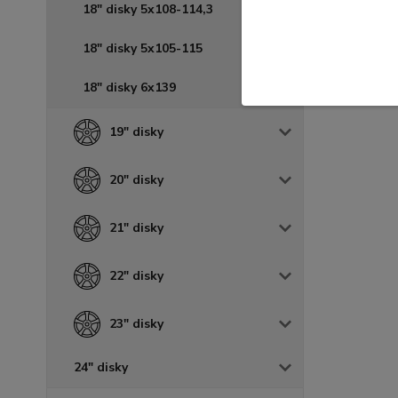
18" disky 5x108-114,3
18" disky 5x105-115
18" disky 6x139
19" disky
20" disky
21" disky
22" disky
23" disky
24" disky