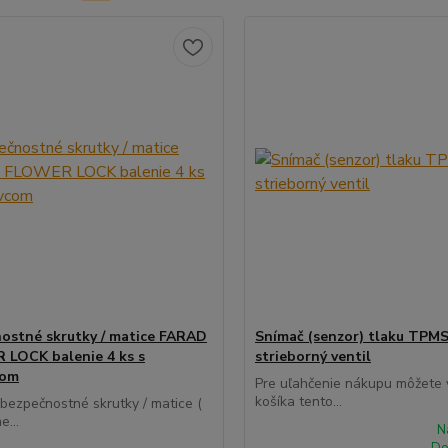
ostné skrutky / matice FARAD
Snímač (senzor) tlaku TPMS
LOCK balenie 4 ks s
strieborný ventil
com
Pre uľahčenie nákupu môžete v
košíka tento...
 bezpečnostné skrutky / matice (
e...
N
Do