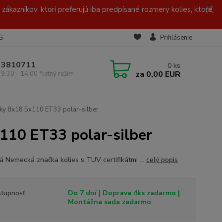
zákazníkov, ktorí preferujú iba predpísané rozmery kolies, ktoré
G
Prihlásenie
/ 3810711
0
ks
za
0,00 EUR
 9.30 - 14.00 *letný režim
sky 8x18 5x110 ET33 polar-silber
110 ET33 polar-silber
ná Nemecká značka kolies s TUV certifikátmi ...
celý popis
tupnosť
Do 7 dní | Doprava 4ks zadarmo |
Montážna sada zadarmo