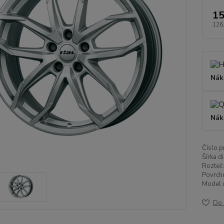
15
126
Nák
Nák
Číslo p
Šírka di
Rozteč:
Povrch
Model d
Do 