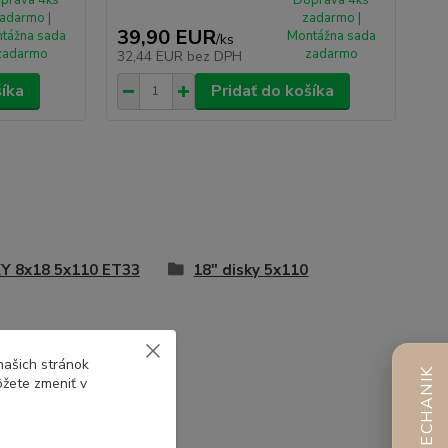
adarmo |
zadarmo |
39,90 EUR
tážna sada
Montážna sada
/
ks
zadarmo
zadarmo
32,44 EUR
bez DPH
šíka
Pridať do košíka
Y 8x18 5x110 ET33
18" disky 5x110
našich stránok
AI MECHANIK
ôžete zmeniť v