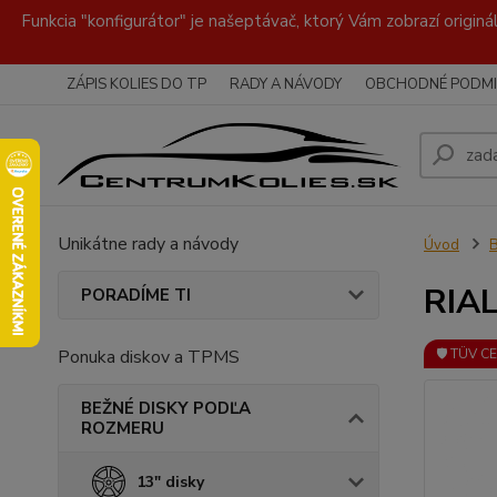
Funkcia "konfigurátor" je našeptávač, ktorý Vám zobrazí originá
ZÁPIS KOLIES DO TP
RADY A NÁVODY
OBCHODNÉ PODMI
Unikátne rady a návody
Úvod
RIAL
PORADÍME TI
Ponuka diskov a TPMS
🛡️ TÜV C
BEŽNÉ DISKY PODĽA
ROZMERU
13" disky