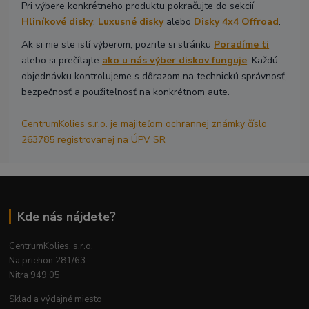
Pri výbere konkrétneho produktu pokračujte do sekcií
Hliníkové
disky
,
Luxusné disky
alebo
Disky 4x4 Offroad
.
Ak si nie ste istí výberom, pozrite si stránku
Poradíme ti
alebo si prečítajte
ako u nás výber diskov funguje
. Každú
objednávku kontrolujeme s dôrazom na technickú správnosť,
bezpečnosť a použiteľnosť na konkrétnom aute.
CentrumKolies s.r.o. je majiteľom ochrannej známky číslo
263785 registrovanej na ÚPV SR
Kde nás nájdete?
CentrumKolies, s.r.o.
Na priehon 281/63
Nitra 949 05
Sklad a výdajné miesto