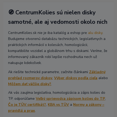
🧭 CentrumKolies sú nielen disky
samotné, ale aj vedomosti okolo nich
CentrumKolies.sk nie je iba katalóg a eshop pre
alu disky
.
Budujeme otvorenú databázu technických, legislatívnych a
praktických informácií o kolesách, homologizácii,
kompatibilite vozidiel a globálnom trhu s diskami. Veríme, že
informovaný zákazník robí lepšie rozhodnutia nech už
nakupuje kdekoľvek.
Ak riešite technické parametre, začnite článkami
Základný
prehľad rozmerov diskov
,
Výber diskov podľa cieľa
alebo
Môžem dať väčšie disky?
.
Ak vás zaujíma legislatíva, homologizácia a zápis kolies do
TP, odporúčame
Veľký sprievodca zápisom kolies do TP
,
Čo je TÜV certifikát?
,
KBA vs TÜV
a
Normy a zákony –
pravidlá a prax
.