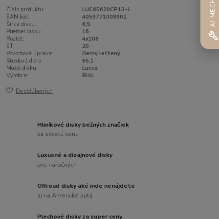
AI MECHANIK
Číslo produktu:
LUC65620CP13-1
EAN kód:
4059771008902
Šírka disku:
6,5
Priemer disku:
16
Rozteč:
4x108
ET:
20
Povrchová úprava:
čierny leštený
Stredová diera:
65,1
Model disku:
Lucca
Výrobca:
RIAL
Do obľúbených
Hliníkové disky bežných značiek
za skvelú cenu
Luxusné a dizajnové disky
pre náročných
Offroad disky aké inde nenájdete
aj na Americké autá
Plechové disky za super ceny