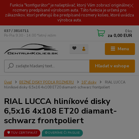
Funkcia "konfigurátor" je našeptávač, ktorý Vám zobrazí originálne
rozmery predpísané výrobcom auta. Táto funkcia je určená pre
zákazníkov, ktorí preferujú iba predpísané rozmery kolies, ktoré uvádza
výrobca auta.
0
ks
037 / 3810711
za
0,00 EUR
Po-Pia 9.30 - 14.00 *letný režim
Menu
Hľadať v eshope
Úvod
BEŽNÉ DISKY PODĽA ROZMERU
16" disky
RIAL LUCCA
hliníkové disky 6,5x16 4x108 ET20 diamant-schwarz frontpoliert
RIAL LUCCA hliníkové disky
6,5x16 4x108 ET20 diamant-
schwarz frontpoliert
🛡️ TÜV CERTIFIKÁT
⚙️OVERÍME ČI PASUJE