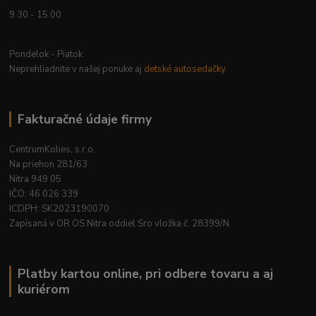
9.30 - 15.00
Pondelok - Piatok
Neprehliadnite v našej ponuke aj
detské autosedačky
Fakturačné údaje firmy
CentrumKolies, s.r.o.
Na priehon 281/63
Nitra 949 05
IČO: 46 026 339
ICDPH: SK2023190070
Zapísaná v OR OS Nitra oddiel Sro vložka č. 28399/N
Platby kartou online, pri odbere tovaru a aj
kuriérom