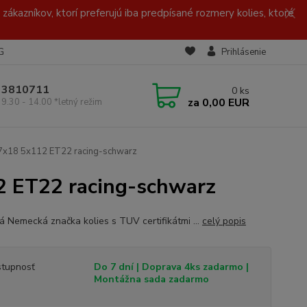
zákazníkov, ktorí preferujú iba predpísané rozmery kolies, ktoré
G
Prihlásenie
/ 3810711
0
ks
za
0,00 EUR
 9.30 - 14.00 *letný režim
y 7x18 5x112 ET22 racing-schwarz
2 ET22 racing-schwarz
ná Nemecká značka kolies s TUV certifikátmi ...
celý popis
tupnosť
Do 7 dní | Doprava 4ks zadarmo |
Montážna sada zadarmo