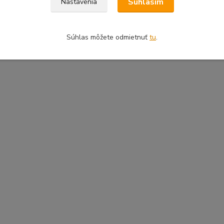
Súhlasím
Nastavenia
Súhlas môžete odmietnuť
tu
.