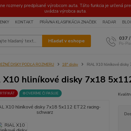
lne rozmery predpísané výrobcom auta. Táto funkcia je určená pre 
uvádza výrobca auta.
ENKY
KONTAKT
PRÁVNA KLASIFIKÁCIA ZNAČIEK
RADAR
BLO
037 
Hľadať v eshope
Po-Pia
BEŽNÉ DISKY PODĽA ROZMERU
18" disky
RIAL X10 hliníkové disk
 X10 hliníkové disky 7x18 5x11
ERTIFIKÁT
⚙️OVERÍME ČI PASUJE
Kvalit
Dos