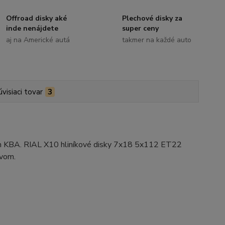
Offroad disky aké
Plechové disky za
inde nenájdete
super ceny
aj na Americké autá
takmer na každé auto
úvisiaci tovar
3
ím KBA. RIAL X10 hliníkové disky 7x18 5x112 ET22
tvom.