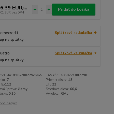
6,39 EUR
/
ks
Pridať do košíka
,01 EUR
bez DPH
Splátková kalkulačka
up na splátky
Splátková kalkulačka
up na splátky
roduktu:
X10-70822W64-5
EAN kód:
4059771007790
sku:
7
Priemer disku:
18
5x112
ET:
22
ová úprava:
čierny
Stredová diera:
66,6
isku:
X10
Výrobca:
RIAL
obľúbených