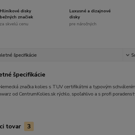
Hliníkové disky
Luxusné a dizajnové
bežných značiek
disky
za skvelú cenu
pre náročných
etné špecifikácie
S
tné špecifikácie
 Nemecká značka kolies s TUV certifikátmi a typovým schválen
hwarz od CentrumKolies.sk rýchlo, spoľahlivo a s profi poradens
ci tovar
3