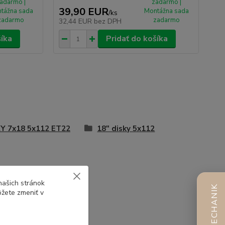
adarmo |
zadarmo |
39,90 EUR
tážna sada
Montážna sada
/
ks
zadarmo
zadarmo
32,44 EUR
bez DPH
šíka
Pridať do košíka
Y 7x18 5x112 ET22
18" disky 5x112
našich stránok
AI MECHANIK
ôžete zmeniť v