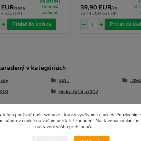
Na sklade |
z
 EUR
39,90 EUR
Doprava
Mon
/
sada
/
ks
zadarmo
UR
bez DPH
32,44 EUR
bez DPH
Pridať do košíka
Pridať do ko
zaradený v kategóriách
isky
RIAL
DISK
 X10
Disky 7x18 5x112
ívateľom používať naše webové stránky využívame cookies. Používaním 
ím súborov cookie na vašom počítači / zariadení. Nastavenia cookies m
nastavení vášho prehliadača.