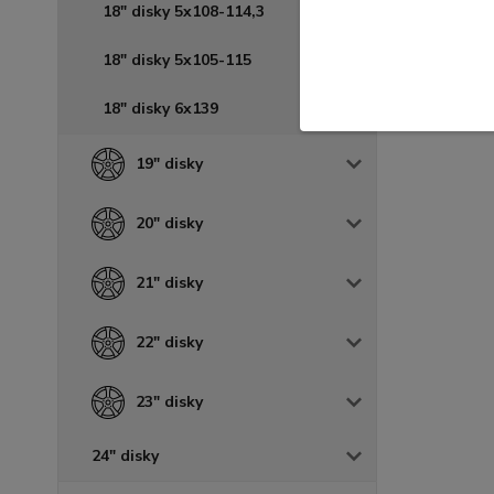
18" disky 5x108-114,3
18" disky 5x105-115
18" disky 6x139
19" disky
20" disky
21" disky
22" disky
23" disky
24" disky