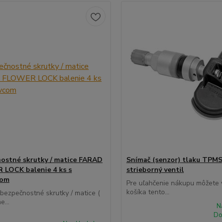
ostné skrutky / matice FARAD
Snímač (senzor) tlaku TPMS
LOCK balenie 4 ks s
strieborný ventil
com
Pre uľahčenie nákupu môžete v
košíka tento...
 bezpečnostné skrutky / matice (
e...
N
Do