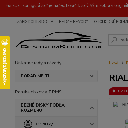
Funkcia "konfigurátor" je našeptávač, ktorý Vám zobrazí originá
ZÁPIS KOLIES DO TP
RADY A NÁVODY
OBCHODNÉ PODMI
Unikátne rady a návody
Úvod
RIAL
PORADÍME TI
Ponuka diskov a TPMS
🛡️ TÜV C
BEŽNÉ DISKY PODĽA
ROZMERU
13" disky