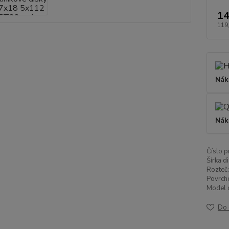
14
119
Nák
Nák
Číslo p
Šírka di
Rozteč:
Povrch
Model d
Do 