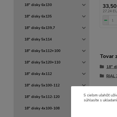
18" disky 6x130
33,50
27,24 E
18" disky 6x135
18" disky 6x139,7
18" disky 5x114
18" disky 5x112+100
Tovar 
18" disky 5x120+110
18" d
18" disky 4x112
RIAL
18" disky 5x100-112
S cieľom uľahčiť už
18" disky 5x112-120
súhlasíte s ukladan
18" disky 4x100-108