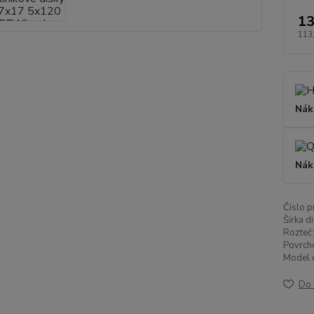
13
113
Nák
Nák
Číslo p
Šírka di
Rozteč:
Povrch
Model d
Do 