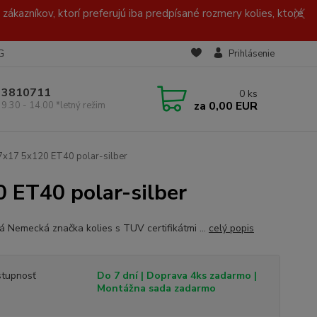
zákazníkov, ktorí preferujú iba predpísané rozmery kolies, ktoré
G
Prihlásenie
/ 3810711
0
ks
za
0,00 EUR
 9.30 - 14.00 *letný režim
 7x17 5x120 ET40 polar-silber
 ET40 polar-silber
ná Nemecká značka kolies s TUV certifikátmi ...
celý popis
tupnosť
Do 7 dní | Doprava 4ks zadarmo |
Montážna sada zadarmo