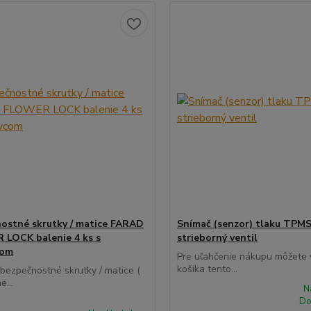
ostné skrutky / matice FARAD
Snímač (senzor) tlaku TPMS
LOCK balenie 4 ks s
strieborný ventil
com
Pre uľahčenie nákupu môžete v
košíka tento...
 bezpečnostné skrutky / matice (
e...
N
Do