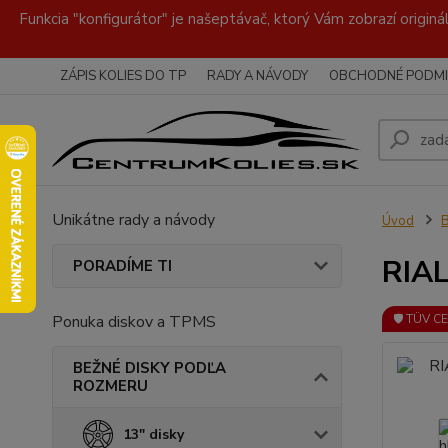
Funkcia "konfigurátor" je našeptávač, ktorý Vám zobrazí originá
ZÁPIS KOLIES DO TP
RADY A NÁVODY
OBCHODNÉ PODMI
Unikátne rady a návody
Úvod
RIAL
PORADÍME TI
Ponuka diskov a TPMS
🛡️ TÜV C
BEŽNÉ DISKY PODĽA
ROZMERU
13" disky