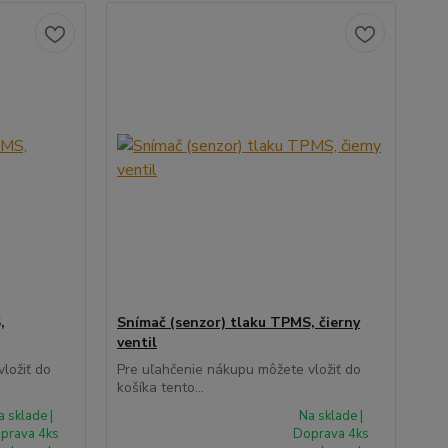
,
Snímač (senzor) tlaku TPMS, čierny
ventil
ložiť do
Pre uľahčenie nákupu môžete vložiť do
košíka tento...
a sklade |
Na sklade |
prava 4ks
Doprava 4ks