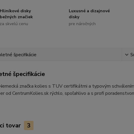
Hliníkové disky
Luxusné a dizajnové
bežných značiek
disky
za skvelú cenu
pre náročných
etné špecifikácie
S
tné špecifikácie
 Nemecká značka kolies s TUV certifikátmi a typovým schválen
ber od CentrumKolies.sk rýchlo, spoľahlivo a s profi poradenstvo
ci tovar
3