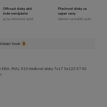
Offroad disky aké
Plechové disky za
inde nenájdete
super ceny
aj na Americké autá
takmer na každé auto
úvisiaci tovar
3
ím KBA. RIAL X10 hliníkové disky 7x17 5x120 ET40
m.