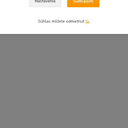
Súhlasím
Nastavenia
Súhlas môžete odmietnuť
tu
.