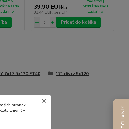
adarmo |
zadarmo |
39,90 EUR
tážna sada
Montážna sada
/
ks
zadarmo
zadarmo
32,44 EUR
bez DPH
šíka
Pridať do košíka
Y 7x17 5x120 ET40
17" disky 5x120
našich stránok
AI MECHANIK
ôžete zmeniť v