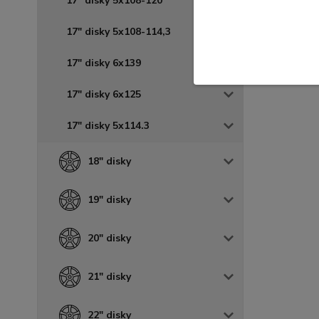
17" disky 5x108-120
17" disky 5x108-114,3
17" disky 6x139
17" disky 6x125
17" disky 5x114.3
18" disky
19" disky
20" disky
21" disky
22" disky