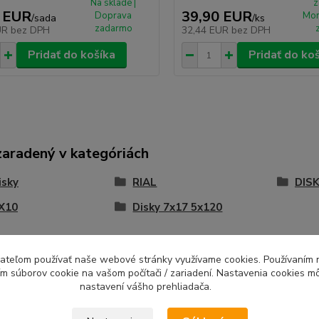
Na sklade |
z
 EUR
39,90 EUR
Doprava
Mon
/
sada
/
ks
zadarmo
UR
bez DPH
32,44 EUR
bez DPH
Pridať do košíka
Pridať do ko
zaradený v kategóriách
isky
RIAL
DISK
 X10
Disky 7x17 5x120
ívateľom používať naše webové stránky využívame cookies. Používaním 
ím súborov cookie na vašom počítači / zariadení. Nastavenia cookies m
nastavení vášho prehliadača.