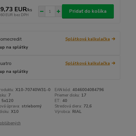
9,73 EUR
/
ks
Pridať do košíka
,60 EUR
bez DPH
Splátková kalkulačka
up na splátky
Splátková kalkulačka
up na splátky
roduktu:
X10-70740W31-0
EAN kód:
4046004084796
sku:
7
Priemer disku:
17
5x120
ET:
40
ová úprava:
strieborný
Stredová diera:
72,6
isku:
X10
Výrobca:
RIAL
obľúbených