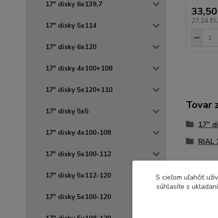
17" disky 6x139,7
33,50
27,24 E
17" disky 5x114
17" disky 6x120
17" disky 4x100+108
17" disky 5x120+110
Tovar 
17" disky 5x5
17" d
17" disky 4x100-108
RIAL
17" disky 5x100-112
17" disky 5x112-120
S cieľom uľahčiť už
súhlasíte s ukladan
17" disky 5x100-120