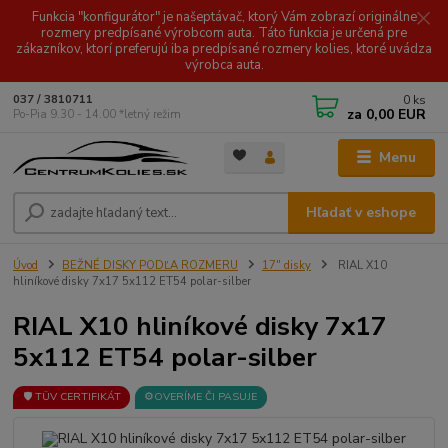
Funkcia "konfigurátor" je našeptávač, ktorý Vám zobrazí originálne
rozmery predpísané výrobcom auta. Táto funkcia je určená pre
zákazníkov, ktorí preferujú iba predpísané rozmery kolies, ktoré uvádza
výrobca auta.
0
ks
037 / 3810711
za
0,00 EUR
Po-Pia 9.30 - 14.00 *letný režim
Menu
Hľadať v eshope
Úvod
BEŽNÉ DISKY PODĽA ROZMERU
17" disky
RIAL X10
hliníkové disky 7x17 5x112 ET54 polar-silber
RIAL X10 hliníkové disky 7x17
5x112 ET54 polar-silber
🛡️ TÜV CERTIFIKÁT
⚙️OVERÍME ČI PASUJE