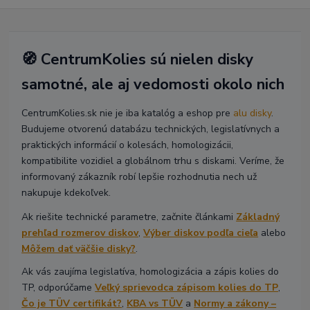
🧭 CentrumKolies sú nielen disky
samotné, ale aj vedomosti okolo nich
CentrumKolies.sk nie je iba katalóg a eshop pre
alu disky
.
Budujeme otvorenú databázu technických, legislatívnych a
praktických informácií o kolesách, homologizácii,
kompatibilite vozidiel a globálnom trhu s diskami. Veríme, že
informovaný zákazník robí lepšie rozhodnutia nech už
nakupuje kdekoľvek.
Ak riešite technické parametre, začnite článkami
Základný
prehľad rozmerov diskov
,
Výber diskov podľa cieľa
alebo
Môžem dať väčšie disky?
.
Ak vás zaujíma legislatíva, homologizácia a zápis kolies do
TP, odporúčame
Veľký sprievodca zápisom kolies do TP
,
Čo je TÜV certifikát?
,
KBA vs TÜV
a
Normy a zákony –