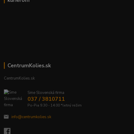
kuriérom
CentrumKolies.sk
CentrumKolies.sk
Sme Slovenská firma
037 / 3810711
Po-Pia 9.30 - 14.00 *letný režim
info@centrumkolies.sk