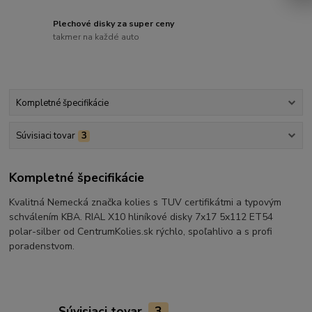
Plechové disky za super ceny
takmer na každé auto
Kompletné špecifikácie
Súvisiaci tovar
3
Kompletné špecifikácie
Kvalitná Nemecká značka kolies s TUV certifikátmi a typovým
schválením KBA. RIAL X10 hliníkové disky 7x17 5x112 ET54
polar-silber od CentrumKolies.sk rýchlo, spoľahlivo a s profi
poradenstvom.
Súvisiaci tovar
3