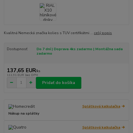
Kvalitná Nemecká značka kolies s TUV certifikátmi ...
celý popis
Dostupnosť
Do 7 dní | Doprava 4ks zadarmo | Montážna sada
zadarmo
137,65 EUR
/
ks
111,91 EUR
bez DPH
Pridať do košíka
Splátková kalkulačka
Nákup na splátky
Splátková kalkulačka