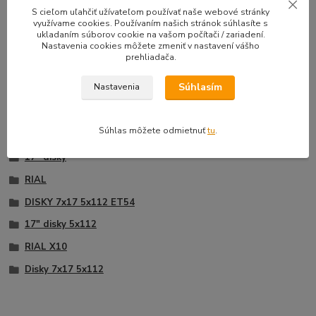
33,50 EUR
39,90 E
S cieľom uľahčiť užívateľom používať naše webové stránky
Na sklade |
/
sada
využívame cookies. Používaním našich stránok súhlasíte s
Doprava zadarmo
27,24 EUR
bez DPH
32,44 EUR
b
ukladaním súborov cookie na vašom počítači / zariadení.
Nastavenia cookies môžete zmeniť v nastavení vášho
Pridať do košíka
prehliadača.
Súhlasím
Nastavenia
Tovar zaradený v kategóriách
Súhlas môžete odmietnuť
tu
.
17" disky
RIAL
DISKY 7x17 5x112 ET54
17" disky 5x112
RIAL X10
Disky 7x17 5x112