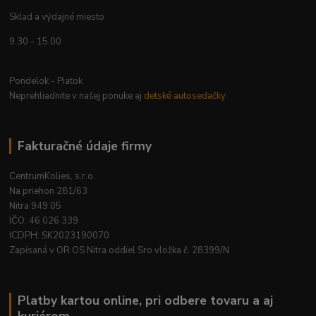
Sklad a výdajné miesto
9.30 - 15.00
Pondelok - Piatok
Neprehliadnite v našej ponuke aj
detské autosedačky
Fakturačné údaje firmy
CentrumKolies, s.r.o.
Na priehon 281/63
Nitra 949 05
IČO: 46 026 339
ICDPH: SK2023190070
Zapísaná v OR OS Nitra oddiel Sro vložka č. 28399/N
Platby kartou online, pri odbere tovaru a aj