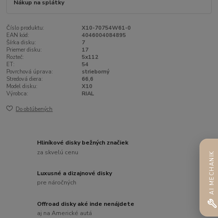
Nákup na splátky
Číslo produktu:
X10-70754W61-0
EAN kód:
4046004084895
Šírka disku:
7
Priemer disku:
17
Rozteč:
5x112
ET:
54
Povrchová úprava:
strieborný
Stredová diera:
66,6
Model disku:
X10
Výrobca:
RIAL
Do obľúbených
Hliníkové disky bežných značiek
za skvelú cenu
AI MECHANIK
Luxusné a dizajnové disky
pre náročných
Offroad disky aké inde nenájdete
aj na Americké autá