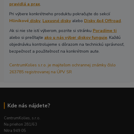
pravidlá a prax
.
Pri výbere konkrétneho produktu pokračujte do sekcií
Hliníkové
disky
,
Luxusné disky
alebo
Disky 4x4 Offroad
.
Ak si nie ste istí výberom, pozrite si stránku
Poradíme ti
alebo si prečítajte
ako u nás výber diskov funguje
. Každú
objednávku kontrolujeme s dôrazom na technickú správnosť,
bezpečnosť a použiteľnosť na konkrétnom aute.
CentrumKolies s.r.o. je majiteľom ochrannej známky číslo
263785 registrovanej na ÚPV SR
Kde nás nájdete?
CentrumKolies, s.r.o.
Na priehon 281/63
Nitra 949 05