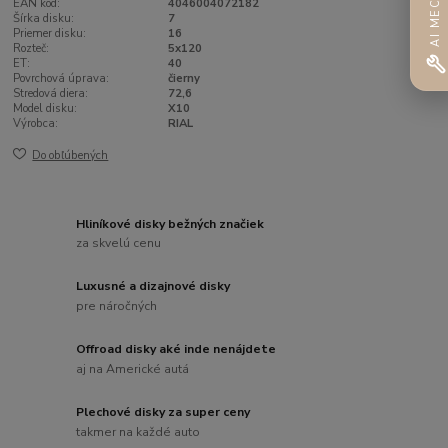
AI MECHANIK
EAN kód:
4046004072182
Šírka disku:
7
Priemer disku:
16
Rozteč:
5x120
ET:
40
Povrchová úprava:
čierny
Stredová diera:
72,6
Model disku:
X10
Výrobca:
RIAL
Do obľúbených
Hliníkové disky bežných značiek
za skvelú cenu
Luxusné a dizajnové disky
pre náročných
Offroad disky aké inde nenájdete
aj na Americké autá
Plechové disky za super ceny
takmer na každé auto