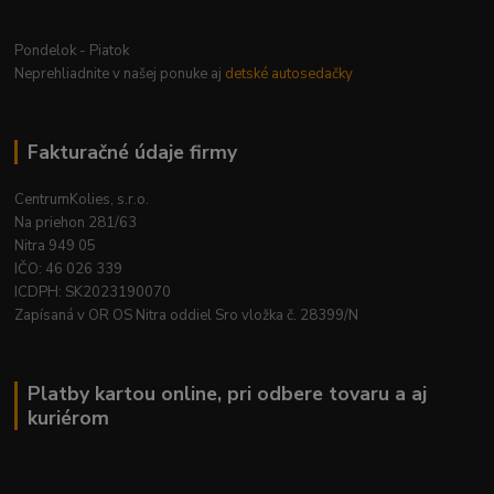
Pondelok - Piatok
Neprehliadnite v našej ponuke aj
detské autosedačky
Fakturačné údaje firmy
CentrumKolies, s.r.o.
Na priehon 281/63
Nitra 949 05
IČO: 46 026 339
ICDPH: SK2023190070
Zapísaná v OR OS Nitra oddiel Sro vložka č. 28399/N
Platby kartou online, pri odbere tovaru a aj
kuriérom