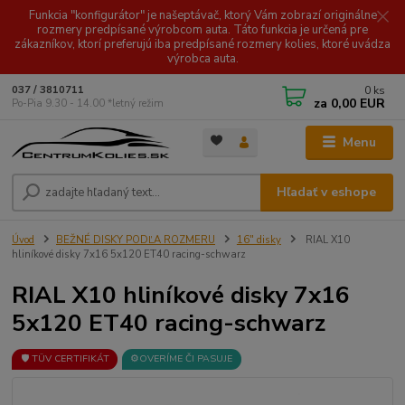
Funkcia "konfigurátor" je našeptávač, ktorý Vám zobrazí originálne
rozmery predpísané výrobcom auta. Táto funkcia je určená pre
zákazníkov, ktorí preferujú iba predpísané rozmery kolies, ktoré uvádza
výrobca auta.
0
ks
037 / 3810711
za
0,00 EUR
Po-Pia 9.30 - 14.00 *letný režim
Menu
Hľadať v eshope
Úvod
BEŽNÉ DISKY PODĽA ROZMERU
16" disky
RIAL X10
hliníkové disky 7x16 5x120 ET40 racing-schwarz
RIAL X10 hliníkové disky 7x16
5x120 ET40 racing-schwarz
🛡️ TÜV CERTIFIKÁT
⚙️OVERÍME ČI PASUJE