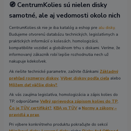
🧭 CentrumKolies sú nielen disky
samotné, ale aj vedomosti okolo nich
CentrumKolies.sk nie je iba katalóg a eshop pre
alu disky
.
Budujeme otvorenú databázu technických, legislatívnych a
praktických informácií o kolesách, homologizácii,
kompatibilite vozidiel a globálnom trhu s diskami. Veríme, že
informovaný zákazník robí lepšie rozhodnutia nech už
nakupuje kdekoľvek.
Ak riešite technické parametre, začnite článkami
Základný
prehľad rozmerov diskov
,
Výber diskov podľa cieľa
alebo
Môžem dať väčšie disky?
.
Ak vás zaujíma legislatíva, homologizácia a zápis kolies do
TP, odporúčame
Veľký sprievodca zápisom kolies do TP
,
Čo je TÜV certifikát?
,
KBA vs TÜV
a
Normy a zákony –
pravidlá a prax
.
Pri výbere konkrétneho produktu pokračujte do sekcií