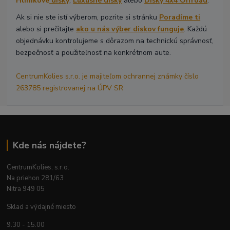
Hliníkové
disky
,
Luxusné disky
alebo
Disky 4x4 Offroad
.
Ak si nie ste istí výberom, pozrite si stránku
Poradíme ti
alebo si prečítajte
ako u nás výber diskov funguje
. Každú
objednávku kontrolujeme s dôrazom na technickú správnosť,
bezpečnosť a použiteľnosť na konkrétnom aute.
CentrumKolies s.r.o. je majiteľom ochrannej známky číslo
263785 registrovanej na ÚPV SR
Kde nás nájdete?
CentrumKolies, s.r.o.
Na priehon 281/63
Nitra 949 05
Sklad a výdajné miesto
9.30 - 15.00