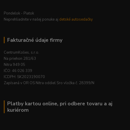
Pondelok - Piatok
Neprehliadnite v našej ponuke aj
detské autosedačky
Fakturačné údaje firmy
CentrumKolies, s.r.o.
Na priehon 281/63
Nitra 949 05
IČO: 46 026 339
ICDPH: SK2023190070
Zapísaná v OR OS Nitra oddiel Sro vložka č. 28399/N
Platby kartou online, pri odbere tovaru a aj
kuriérom