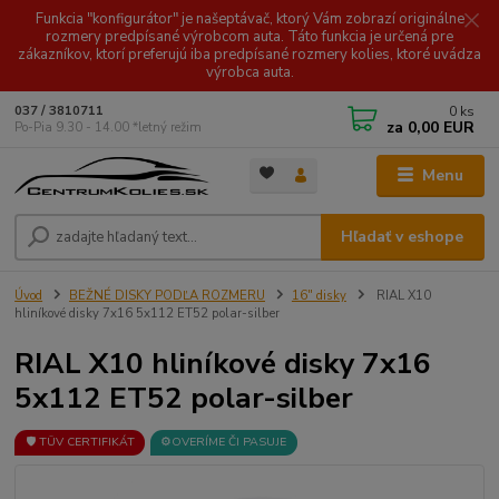
Funkcia "konfigurátor" je našeptávač, ktorý Vám zobrazí originálne
rozmery predpísané výrobcom auta. Táto funkcia je určená pre
zákazníkov, ktorí preferujú iba predpísané rozmery kolies, ktoré uvádza
výrobca auta.
0
ks
037 / 3810711
za
0,00 EUR
Po-Pia 9.30 - 14.00 *letný režim
Menu
Hľadať v eshope
Úvod
BEŽNÉ DISKY PODĽA ROZMERU
16" disky
RIAL X10
hliníkové disky 7x16 5x112 ET52 polar-silber
RIAL X10 hliníkové disky 7x16
5x112 ET52 polar-silber
🛡️ TÜV CERTIFIKÁT
⚙️OVERÍME ČI PASUJE