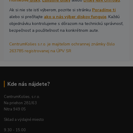
Hliníkové
disky
,
Luxusné disky
alebo
Disky 4x4 Offroad
.
Ak si nie ste istí výberom, pozrite si stránku
Poradíme ti
alebo si prečítajte
ako u nás výber diskov funguje
. Každú
objednávku kontrolujeme s dôrazom na technickú správnosť,
bezpečnosť a použiteľnosť na konkrétnom aute.
CentrumKolies s.r.o. je majiteľom ochrannej známky číslo
263785 registrovanej na ÚPV SR
Kde nás nájdete?
CentrumKolies, s.r.o.
Na priehon 281/63
Nitra 949 05
Sklad a výdajné miesto
9.30 - 15.00