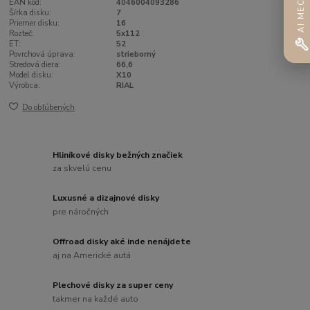
AI MECHANIK
EAN kód:
4046004093286
Šírka disku:
7
Priemer disku:
16
Rozteč:
5x112
ET:
52
Povrchová úprava:
strieborný
Stredová diera:
66,6
Model disku:
X10
Výrobca:
RIAL
Do obľúbených
Hliníkové disky bežných značiek
za skvelú cenu
Luxusné a dizajnové disky
pre náročných
Offroad disky aké inde nenájdete
aj na Americké autá
Plechové disky za super ceny
takmer na každé auto