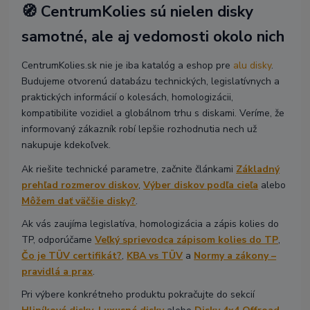
🧭 CentrumKolies sú nielen disky
samotné, ale aj vedomosti okolo nich
CentrumKolies.sk nie je iba katalóg a eshop pre
alu disky
.
Budujeme otvorenú databázu technických, legislatívnych a
praktických informácií o kolesách, homologizácii,
kompatibilite vozidiel a globálnom trhu s diskami. Veríme, že
informovaný zákazník robí lepšie rozhodnutia nech už
nakupuje kdekoľvek.
Ak riešite technické parametre, začnite článkami
Základný
prehľad rozmerov diskov
,
Výber diskov podľa cieľa
alebo
Môžem dať väčšie disky?
.
Ak vás zaujíma legislatíva, homologizácia a zápis kolies do
TP, odporúčame
Veľký sprievodca zápisom kolies do TP
,
Čo je TÜV certifikát?
,
KBA vs TÜV
a
Normy a zákony –
pravidlá a prax
.
Pri výbere konkrétneho produktu pokračujte do sekcií