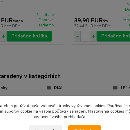
e...
N
Do
Na sklade |
z
 EUR
39,90 EUR
Doprava
Mon
/
sada
/
ks
zadarmo
UR
bez DPH
32,44 EUR
bez DPH
Pridať do košíka
Pridať do ko
zaradený v kategóriách
isky
RIAL
18" 
isky 5x108
RIAL TRANSPORTER 2
Disk
ívateľom používať naše webové stránky využívame cookies. Používaním 
ím súborov cookie na vašom počítači / zariadení. Nastavenia cookies m
nastavení vášho prehliadača.