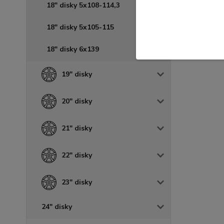
18" disky 5x108-114,3
18" disky 5x105-115
18" disky 6x139
19" disky
20" disky
21" disky
22" disky
23" disky
24" disky