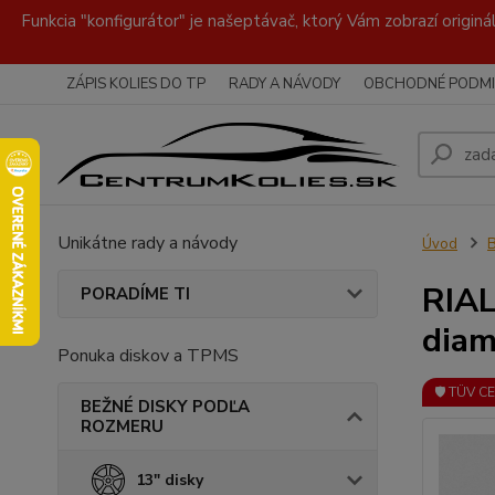
Funkcia "konfigurátor" je našeptávač, ktorý Vám zobrazí originá
ZÁPIS KOLIES DO TP
RADY A NÁVODY
OBCHODNÉ PODMI
Unikátne rady a návody
Úvod
RIAL
PORADÍME TI
diam
Ponuka diskov a TPMS
🛡️ TÜV C
BEŽNÉ DISKY PODĽA
ROZMERU
13" disky