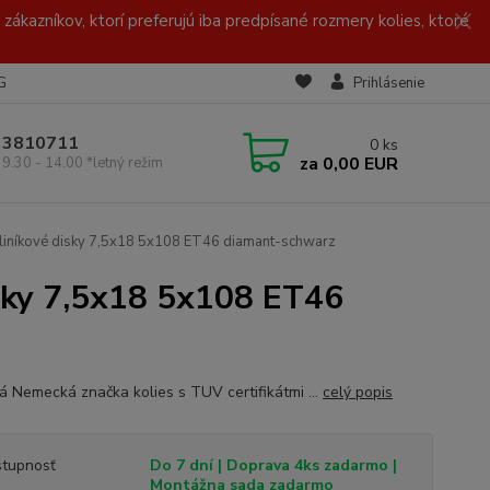
zákazníkov, ktorí preferujú iba predpísané rozmery kolies, ktoré
G
Prihlásenie
/ 3810711
0
ks
za
0,00 EUR
 9.30 - 14.00 *letný režim
níkové disky 7,5x18 5x108 ET46 diamant-schwarz
ky 7,5x18 5x108 ET46
ná Nemecká značka kolies s TUV certifikátmi ...
celý popis
tupnosť
Do 7 dní | Doprava 4ks zadarmo |
Montážna sada zadarmo