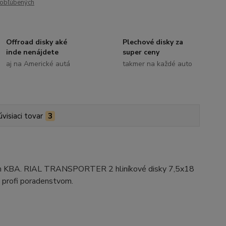
obľúbených
Offroad disky aké
Plechové disky za
inde nenájdete
super ceny
aj na Americké autá
takmer na každé auto
úvisiaci tovar
3
ením KBA. RIAL TRANSPORTER 2 hliníkové disky 7,5x18
 profi poradenstvom.