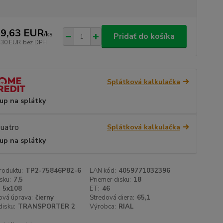
9,63 EUR
/
ks
Pridať do košíka
,30 EUR
bez DPH
Splátková kalkulačka
up na splátky
Splátková kalkulačka
up na splátky
roduktu:
TP2-75846P82-6
EAN kód:
4059771032396
sku:
7,5
Priemer disku:
18
5x108
ET:
46
ová úprava:
čierny
Stredová diera:
65,1
isku:
TRANSPORTER 2
Výrobca:
RIAL