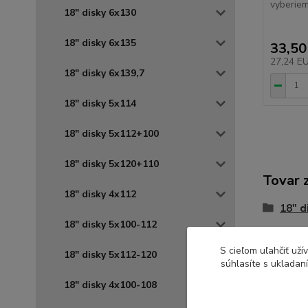
vyberiem
18" disky 6x130
18" disky 6x135
33,50
27,24 E
18" disky 6x139,7
18" disky 5x114
18" disky 5x112+100
18" disky 5x120+110
Tovar 
18" disky 4x112
18" d
18" disky 5x100-112
18" d
S cieľom uľahčiť už
18" disky 5x112-120
súhlasíte s ukladan
18" disky 4x100-108