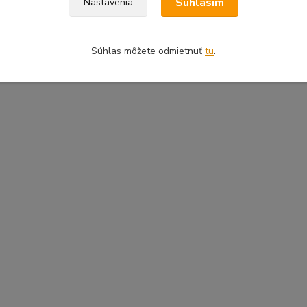
Súhlasím
Nastavenia
Súhlas môžete odmietnuť
tu
.