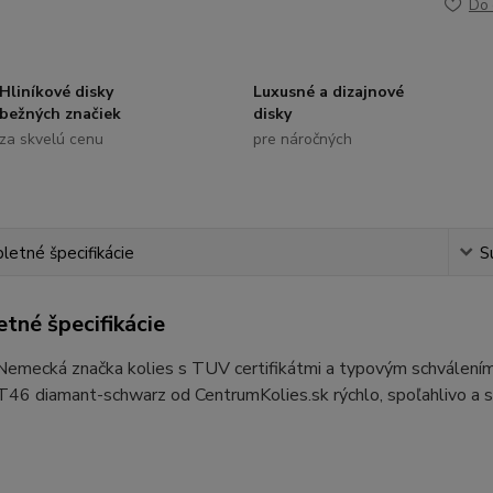
Do 
Hliníkové disky
Luxusné a dizajnové
bežných značiek
disky
za skvelú cenu
pre náročných
etné špecifikácie
S
tné špecifikácie
 Nemecká značka kolies s TUV certifikátmi a typovým schvál
46 diamant-schwarz od CentrumKolies.sk rýchlo, spoľahlivo a s