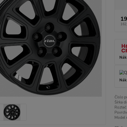
19
162
Nák
Nák
Číslo p
Šírka di
Rozteč:
Povrch
Model d