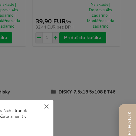
a sklade |
Na sklade |
prava 4ks
Doprava 4ks
adarmo |
zadarmo |
39,90 EUR
tážna sada
Montážna sada
/
ks
zadarmo
zadarmo
32,44 EUR
bez DPH
šíka
Pridať do košíka
disky
DISKY 7,5x18 5x108 ET46
y 7,5x18 5x108
našich stránok
AI MECHANIK
ôžete zmeniť v