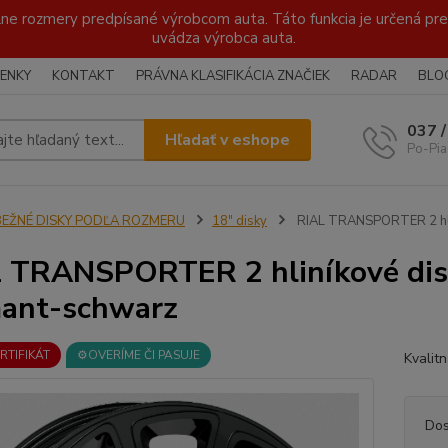
lne rozmery predpísané výrobcom auta. Táto funkcia je určená pre 
uvádza výrobca auta.
ENKY
KONTAKT
PRÁVNA KLASIFIKÁCIA ZNAČIEK
RADAR
BLO
037 
Hľadať v eshope
Po-Pia
BEŽNÉ DISKY PODĽA ROZMERU
18" disky
RIAL TRANSPORTER 2 hli
 TRANSPORTER 2 hliníkové dis
ant-schwarz
ERTIFIKÁT
⚙️OVERÍME ČI PASUJE
Kvalit
Dos