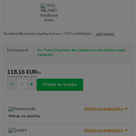
Kvalitná Nemecká značka kolies s TUV certifikátmi ...
celý popis
Dostupnosť
Do 7 dní | Doprava 4ks zadarmo | Montážna sada
zadarmo
118,16 EUR
/
ks
96,06 EUR
bez DPH
Pridať do košíka
Splátková kalkulačka
Nákup na splátky
Splátková kalkulačka