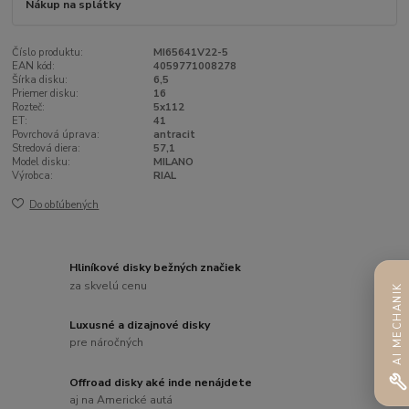
Nákup na splátky
Číslo produktu:
MI65641V22-5
EAN kód:
4059771008278
Šírka disku:
6,5
Priemer disku:
16
Rozteč:
5x112
ET:
41
Povrchová úprava:
antracit
Stredová diera:
57,1
Model disku:
MILANO
Výrobca:
RIAL
Do obľúbených
Hliníkové disky bežných značiek
za skvelú cenu
AI MECHANIK
Luxusné a dizajnové disky
pre náročných
Offroad disky aké inde nenájdete
aj na Americké autá