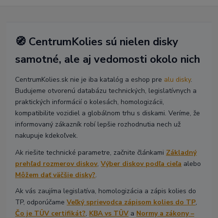
🧭 CentrumKolies sú nielen disky
samotné, ale aj vedomosti okolo nich
CentrumKolies.sk nie je iba katalóg a eshop pre
alu disky
.
Budujeme otvorenú databázu technických, legislatívnych a
praktických informácií o kolesách, homologizácii,
kompatibilite vozidiel a globálnom trhu s diskami. Veríme, že
informovaný zákazník robí lepšie rozhodnutia nech už
nakupuje kdekoľvek.
Ak riešite technické parametre, začnite článkami
Základný
prehľad rozmerov diskov
,
Výber diskov podľa cieľa
alebo
Môžem dať väčšie disky?
.
Ak vás zaujíma legislatíva, homologizácia a zápis kolies do
TP, odporúčame
Veľký sprievodca zápisom kolies do TP
,
Čo je TÜV certifikát?
,
KBA vs TÜV
a
Normy a zákony –