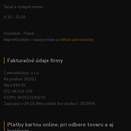
Sklad a výdajné miesto
9.30 - 15.00
Pondelok - Piatok
Neprehliadnite v našej ponuke aj
detské autosedačky
Fakturačné údaje firmy
CentrumKolies, s.r.o.
Na priehon 281/63
Nitra 949 05
IČO: 46 026 339
ICDPH: SK2023190070
Zapísaná v OR OS Nitra oddiel Sro vložka č. 28399/N
Platby kartou online, pri odbere tovaru a aj