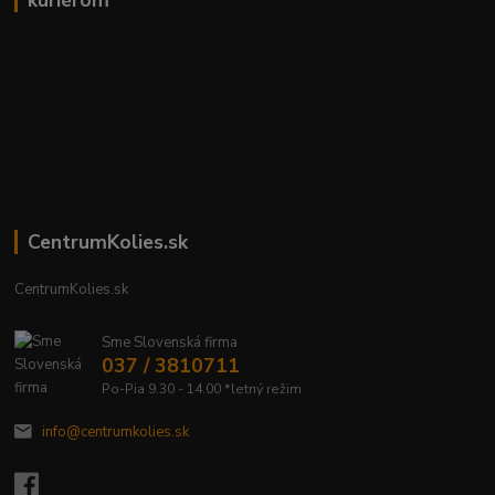
kuriérom
CentrumKolies.sk
CentrumKolies.sk
Sme Slovenská firma
037 / 3810711
Po-Pia 9.30 - 14.00 *letný režim
info@centrumkolies.sk