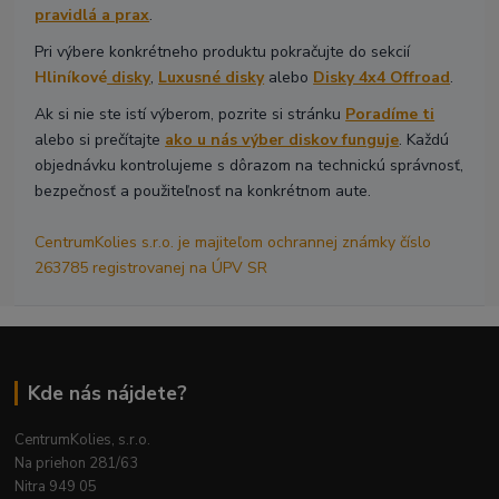
pravidlá a prax
.
Pri výbere konkrétneho produktu pokračujte do sekcií
Hliníkové
disky
,
Luxusné disky
alebo
Disky 4x4 Offroad
.
Ak si nie ste istí výberom, pozrite si stránku
Poradíme ti
alebo si prečítajte
ako u nás výber diskov funguje
. Každú
objednávku kontrolujeme s dôrazom na technickú správnosť,
bezpečnosť a použiteľnosť na konkrétnom aute.
CentrumKolies s.r.o. je majiteľom ochrannej známky číslo
263785 registrovanej na ÚPV SR
Kde nás nájdete?
CentrumKolies, s.r.o.
Na priehon 281/63
Nitra 949 05