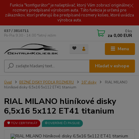
Funkcia "konfigurátor" je našeptávač, ktorý Vám zobrazí originálne
rozmery predpísané výrobcom auta. Táto funkcia je určená pre
zákazníkov, ktorí preferujú iba predpísané rozmery kolies, ktoré uvádza
výrobca auta.
0
ks
037 / 3810711
za
0,00 EUR
Po-Pia 9.30 - 14.00 *letný režim
Menu
Hľadať v eshope
Úvod
BEŽNÉ DISKY PODĽA ROZMERU
16" disky
RIAL MILANO
hliníkové disky 6,5x16 5x112 ET41 titanium
RIAL MILANO hliníkové disky
6,5x16 5x112 ET41 titanium
🛡️ TÜV CERTIFIKÁT
⚙️OVERÍME ČI PASUJE