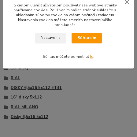
33,50 EUR
39,90 E
S cieľom uľahčiť užívateľom používať naše webové stránky
Na sklade |
/
sada
využívame cookies. Používaním našich stránok súhlasíte s
Doprava zadarmo
27,24 EUR
bez DPH
32,44 EUR
b
ukladaním súborov cookie na vašom počítači / zariadení.
Nastavenia cookies môžete zmeniť v nastavení vášho
Pridať do košíka
prehliadača.
Súhlasím
Nastavenia
Tovar zaradený v kategóriách
Súhlas môžete odmietnuť
tu
.
16" disky
RIAL
DISKY 6,5x16 5x112 ET41
16" disky 5x112
RIAL MILANO
Disky 6,5x16 5x112