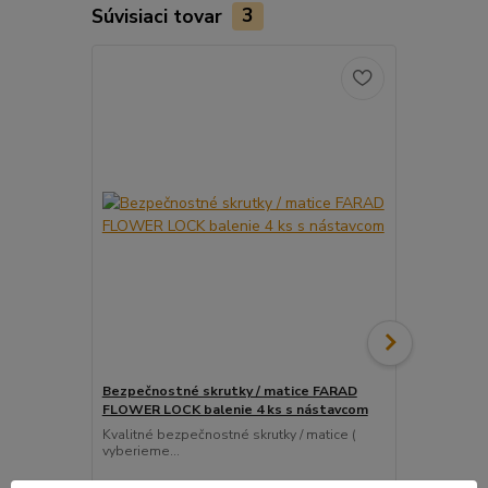
Súvisiaci tovar
3
Bezpečnostné skrutky / matice FARAD
Snímač (sen
FLOWER LOCK balenie 4 ks s nástavcom
ventil
Kvalitné bezpečnostné skrutky / matice (
Pre uľahčeni
vyberieme...
košíka tento..