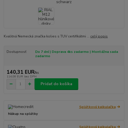
Kvalitná Nemecká značka kolies s TUV certifikátmi ...
celý popis
Dostupnosť
Do 7 dní | Doprava 4ks zadarmo | Montážna sada
zadarmo
140,31 EUR
/
ks
114,08 EUR
bez DPH
Pridať do košíka
Splátková kalkulačka
Nákup na splátky
Splátková kalkulačka