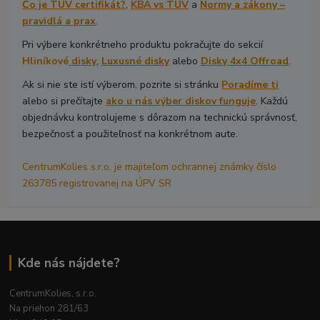
Čo je TÜV certifikát?
,
KBA vs TÜV
a
Normy a zákony –
pravidlá a prax
.
Pri výbere konkrétneho produktu pokračujte do sekcií
Hliníkové
disky
,
Luxusné disky
alebo
Disky 4x4 Offroad
.
Ak si nie ste istí výberom, pozrite si stránku
Poradíme ti
alebo si prečítajte
ako u nás výber diskov funguje
. Každú
objednávku kontrolujeme s dôrazom na technickú správnosť,
bezpečnosť a použiteľnosť na konkrétnom aute.
CentrumKolies s.r.o. je majiteľom ochrannej známky číslo
263785 registrovanej na ÚPV SR
Kde nás nájdete?
CentrumKolies, s.r.o.
Na priehon 281/63