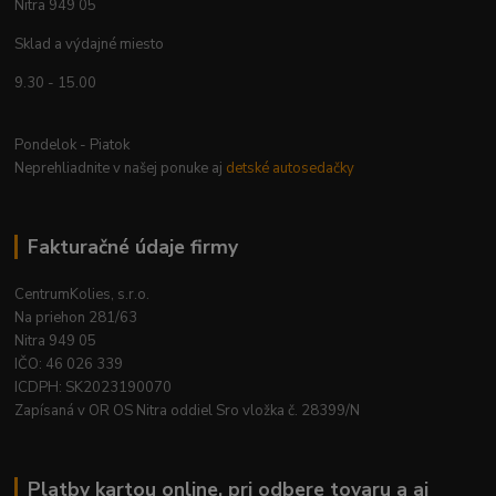
Nitra 949 05
Sklad a výdajné miesto
9.30 - 15.00
Pondelok - Piatok
Neprehliadnite v našej ponuke aj
detské autosedačky
Fakturačné údaje firmy
CentrumKolies, s.r.o.
Na priehon 281/63
Nitra 949 05
IČO: 46 026 339
ICDPH: SK2023190070
Zapísaná v OR OS Nitra oddiel Sro vložka č. 28399/N
Platby kartou online, pri odbere tovaru a aj