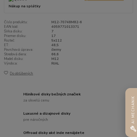
Nákup na splátky
Číslo produktu:
M12-70748M82-6
EAN kód:
4059771013371
Šírka disku:
7
Priemer disku:
17
Rozteč:
5x112
ET:
48,5
Povrchová úprava:
čierny
Stredová diera:
66,6
Model disku:
M12
Výrobca:
RIAL
Do obľúbených
Hliníkové disky bežných značiek
AI MECHANIK
za skvelú cenu
Luxusné a dizajnové disky
pre náročných
Offroad disky aké inde nenájdete