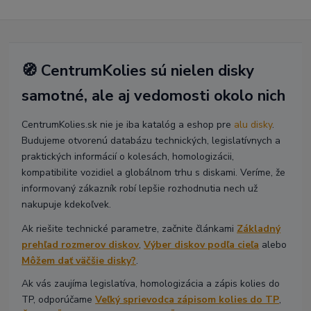
🧭 CentrumKolies sú nielen disky
samotné, ale aj vedomosti okolo nich
CentrumKolies.sk nie je iba katalóg a eshop pre
alu disky
.
Budujeme otvorenú databázu technických, legislatívnych a
praktických informácií o kolesách, homologizácii,
kompatibilite vozidiel a globálnom trhu s diskami. Veríme, že
informovaný zákazník robí lepšie rozhodnutia nech už
nakupuje kdekoľvek.
Ak riešite technické parametre, začnite článkami
Základný
prehľad rozmerov diskov
,
Výber diskov podľa cieľa
alebo
Môžem dať väčšie disky?
.
Ak vás zaujíma legislatíva, homologizácia a zápis kolies do
TP, odporúčame
Veľký sprievodca zápisom kolies do TP
,