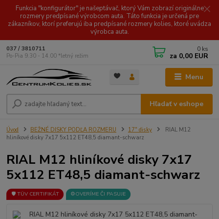
Funkcia "konfigurátor" je našeptávač, ktorý Vám zobrazí originálne
rozmery predpísané výrobcom auta. Táto funkcia je určená pre
zákazníkov, ktorí preferujú iba predpísané rozmery kolies, ktoré uvádza
výrobca auta.
0
ks
037 / 3810711
za
0,00 EUR
Po-Pia 9.30 - 14.00 *letný režim
Menu
Hľadať v eshope
Úvod
BEŽNÉ DISKY PODĽA ROZMERU
17" disky
RIAL M12
hliníkové disky 7x17 5x112 ET48,5 diamant-schwarz
RIAL M12 hliníkové disky 7x17
5x112 ET48,5 diamant-schwarz
🛡️ TÜV CERTIFIKÁT
⚙️OVERÍME ČI PASUJE