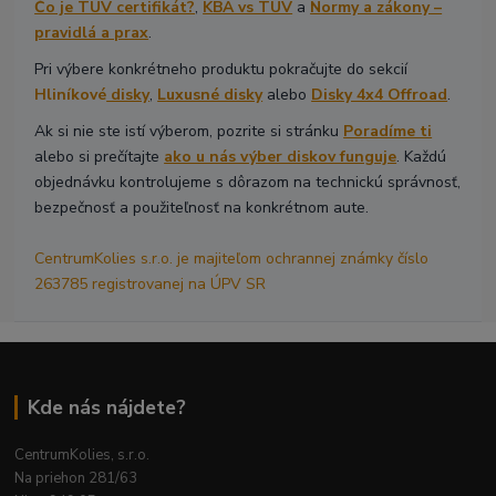
Čo je TÜV certifikát?
,
KBA vs TÜV
a
Normy a zákony –
pravidlá a prax
.
Pri výbere konkrétneho produktu pokračujte do sekcií
Hliníkové
disky
,
Luxusné disky
alebo
Disky 4x4 Offroad
.
Ak si nie ste istí výberom, pozrite si stránku
Poradíme ti
alebo si prečítajte
ako u nás výber diskov funguje
. Každú
objednávku kontrolujeme s dôrazom na technickú správnosť,
bezpečnosť a použiteľnosť na konkrétnom aute.
CentrumKolies s.r.o. je majiteľom ochrannej známky číslo
263785 registrovanej na ÚPV SR
Kde nás nájdete?
CentrumKolies, s.r.o.
Na priehon 281/63