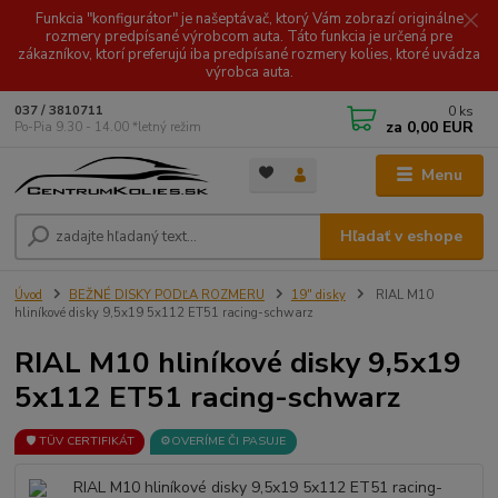
Funkcia "konfigurátor" je našeptávač, ktorý Vám zobrazí originálne
rozmery predpísané výrobcom auta. Táto funkcia je určená pre
zákazníkov, ktorí preferujú iba predpísané rozmery kolies, ktoré uvádza
výrobca auta.
0
ks
037 / 3810711
za
0,00 EUR
Po-Pia 9.30 - 14.00 *letný režim
Menu
Hľadať v eshope
Úvod
BEŽNÉ DISKY PODĽA ROZMERU
19" disky
RIAL M10
hliníkové disky 9,5x19 5x112 ET51 racing-schwarz
RIAL M10 hliníkové disky 9,5x19
5x112 ET51 racing-schwarz
🛡️ TÜV CERTIFIKÁT
⚙️OVERÍME ČI PASUJE