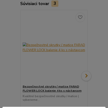
Súvisiaci tovar
3
Bezpečnostné skrutky / matice FARAD
Snímač (sen
FLOWER LOCK balenie 4 ks s nástavcom
ventil
Kvalitné bezpečnostné skrutky / matice (
Pre uľahčeni
vyberieme...
košíka tento..