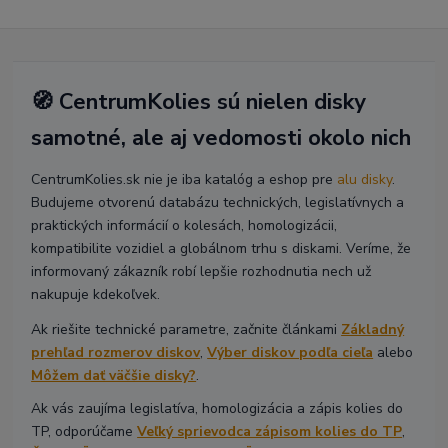
🧭 CentrumKolies sú nielen disky
samotné, ale aj vedomosti okolo nich
CentrumKolies.sk nie je iba katalóg a eshop pre
alu disky
.
Budujeme otvorenú databázu technických, legislatívnych a
praktických informácií o kolesách, homologizácii,
kompatibilite vozidiel a globálnom trhu s diskami. Veríme, že
informovaný zákazník robí lepšie rozhodnutia nech už
nakupuje kdekoľvek.
Ak riešite technické parametre, začnite článkami
Základný
prehľad rozmerov diskov
,
Výber diskov podľa cieľa
alebo
Môžem dať väčšie disky?
.
Ak vás zaujíma legislatíva, homologizácia a zápis kolies do
TP, odporúčame
Veľký sprievodca zápisom kolies do TP
,