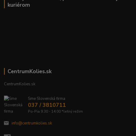
kuriérom
CentrumKolies.sk
CentrumKolies.sk
Sme Slovenská firma
037 / 3810711
Po-Pia 9.30 - 14.00 *letný režim
info@centrumkolies.sk