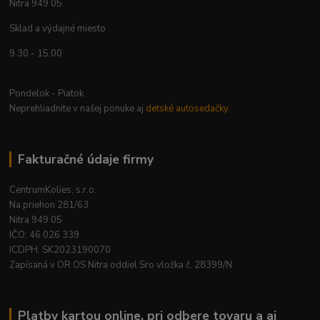
Nitra 949 05
Sklad a výdajné miesto
9.30 - 15.00
Pondelok - Piatok
Neprehliadnite v našej ponuke aj
detské autosedačky
Fakturačné údaje firmy
CentrumKolies, s.r.o.
Na priehon 281/63
Nitra 949 05
IČO: 46 026 339
ICDPH: SK2023190070
Zapísaná v OR OS Nitra oddiel Sro vložka č. 28399/N
Platby kartou online, pri odbere tovaru a aj