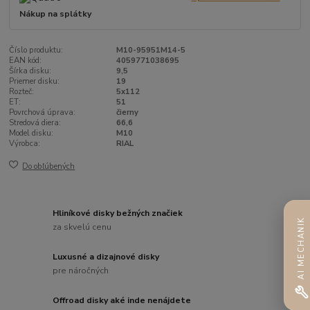
Nákup na splátky
Číslo produktu:
M10-95951M14-5
EAN kód:
4059771038695
Šírka disku:
9,5
Priemer disku:
19
Rozteč:
5x112
ET:
51
Povrchová úprava:
čierny
Stredová diera:
66,6
Model disku:
M10
Výrobca:
RIAL
Do obľúbených
Hliníkové disky bežných značiek
AI MECHANIK
za skvelú cenu
Luxusné a dizajnové disky
pre náročných
Offroad disky aké inde nenájdete