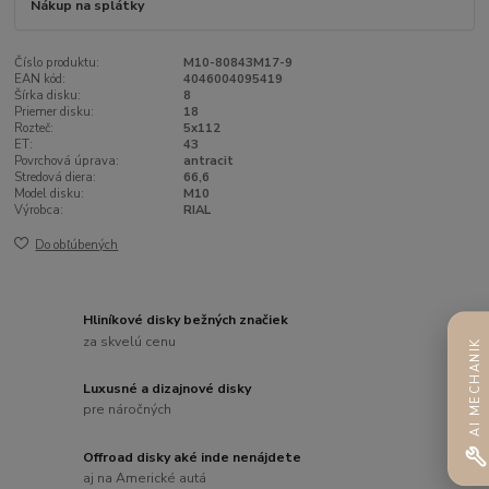
Nákup na splátky
Číslo produktu:
M10-80843M17-9
EAN kód:
4046004095419
Šírka disku:
8
Priemer disku:
18
Rozteč:
5x112
ET:
43
Povrchová úprava:
antracit
Stredová diera:
66,6
Model disku:
M10
Výrobca:
RIAL
Do obľúbených
Hliníkové disky bežných značiek
za skvelú cenu
AI MECHANIK
Luxusné a dizajnové disky
pre náročných
Offroad disky aké inde nenájdete
aj na Americké autá