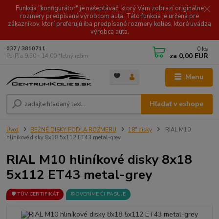
Funkcia "konfigurátor" je našeptávač, ktorý Vám zobrazí originálne
rozmery predpísané výrobcom auta. Táto funkcia je určená pre
zákazníkov, ktorí preferujú iba predpísané rozmery kolies, ktoré uvádza
výrobca auta.
0
ks
037 / 3810711
za
0,00 EUR
Po-Pia 9.30 - 14.00 *letný režim
Menu
Hľadať v eshope
Úvod
BEŽNÉ DISKY PODĽA ROZMERU
18" disky
RIAL M10
hliníkové disky 8x18 5x112 ET43 metal-grey
RIAL M10 hliníkové disky 8x18
5x112 ET43 metal-grey
🛡️ TÜV CERTIFIKÁT
⚙️OVERÍME ČI PASUJE