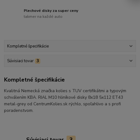
Plechové disky za super ceny
takmer na každé auto
Kompletné špecifikácie
Súvisiaci tovar
3
Kompletné špecifikácie
Kvalitná Nemecká značka kolies s TUV certifikátmi a typovým
schválením KBA. RIAL M10 hliníkové disky 8x18 5x112 ET43
metal-grey od CentrumKolies.sk rýchlo, spoľahlivo a s profi
poradenstvom.
Súvisiaci tovar
3