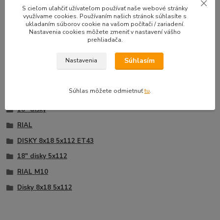
33,50 EUR
39,90 E
S cieľom uľahčiť užívateľom používať naše webové stránky
Na sklade |
/
sada
využívame cookies. Používaním našich stránok súhlasíte s
Doprava zadarmo
27,24 EUR
bez DPH
32,44 EUR
b
ukladaním súborov cookie na vašom počítači / zariadení.
Nastavenia cookies môžete zmeniť v nastavení vášho
Pridať do košíka
prehliadača.
Súhlasím
Nastavenia
Tovar zaradený v kategóriách
Súhlas môžete odmietnuť
tu
.
18" disky
RIAL
DISKY 8x18 5x112 ET43
18" disky 5x112
RIAL M10
Disky 8x18 5x112