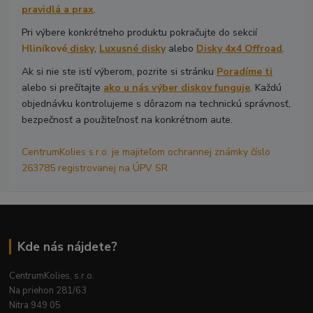
pravidlá a prax
.
Pri výbere konkrétneho produktu pokračujte do sekcií
Hliníkové
disky
,
Luxusné disky
alebo
Disky 4x4 Offroad
.
Ak si nie ste istí výberom, pozrite si stránku
Poradíme ti
alebo si prečítajte
ako u nás výber diskov funguje
. Každú
objednávku kontrolujeme s dôrazom na technickú správnosť,
bezpečnosť a použiteľnosť na konkrétnom aute.
CentrumKolies s.r.o. je majiteľom ochrannej známky číslo
263785 registrovanej na ÚPV SR
Kde nás nájdete?
CentrumKolies, s.r.o.
Na priehon 281/63
Nitra 949 05