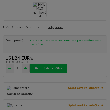
Určený iba pre Mercedes Benz
celý popis
Dostupnosť
Do 7 dní | Doprava 4ks zadarmo | Montážna sada
zadarmo
161,24 EUR
/
ks
131,09 EUR
bez DPH
Pridať do košíka
Splátková kalkulačka
Nákup na splátky
Splátková kalkulačka