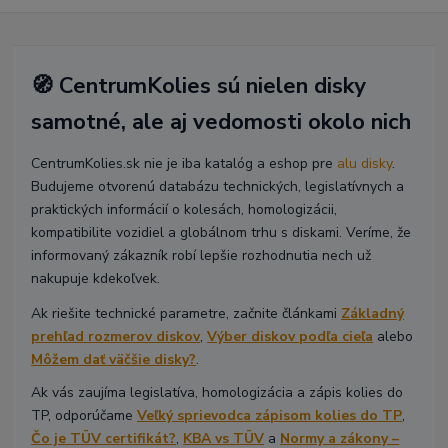
🧭 CentrumKolies sú nielen disky
samotné, ale aj vedomosti okolo nich
CentrumKolies.sk nie je iba katalóg a eshop pre
alu disky
.
Budujeme otvorenú databázu technických, legislatívnych a
praktických informácií o kolesách, homologizácii,
kompatibilite vozidiel a globálnom trhu s diskami. Veríme, že
informovaný zákazník robí lepšie rozhodnutia nech už
nakupuje kdekoľvek.
Ak riešite technické parametre, začnite článkami
Základný
prehľad rozmerov diskov
,
Výber diskov podľa cieľa
alebo
Môžem dať väčšie disky?
.
Ak vás zaujíma legislatíva, homologizácia a zápis kolies do
TP, odporúčame
Veľký sprievodca zápisom kolies do TP
,
Čo je TÜV certifikát?
,
KBA vs TÜV
a
Normy a zákony –