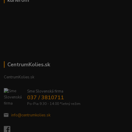
kuriérom
CentrumKolies.sk
CentrumKolies.sk
Sme Slovenská firma
037 / 3810711
Po-Pia 9.30 - 14.00 *letný režim
info@centrumkolies.sk