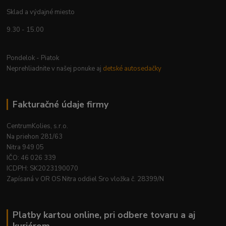
Sklad a výdajné miesto
9.30 - 15.00
Pondelok - Piatok
Neprehliadnite v našej ponuke aj
detské autosedačky
Fakturačné údaje firmy
CentrumKolies, s.r.o.
Na priehon 281/63
Nitra 949 05
IČO: 46 026 339
ICDPH: SK2023190070
Zapísaná v OR OS Nitra oddiel Sro vložka č. 28399/N
Platby kartou online, pri odbere tovaru a aj