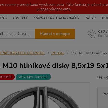
lne rozmery predpísané výrobcom auta. Táto funkcia je určená pre 
uvádza výrobca auta.
ENKY
KONTAKT
PRÁVNA KLASIFIKÁCIA ZNAČIEK
RADAR
BLO
037 
Hľadať v eshope
Po-Pia
BEŽNÉ DISKY PODĽA ROZMERU
19" disky
RIAL M10 hliníkové disk
 M10 hliníkové disky 8,5x19 5x
ERTIFIKÁT
⚙️OVERÍME ČI PASUJE
Určený
Dos