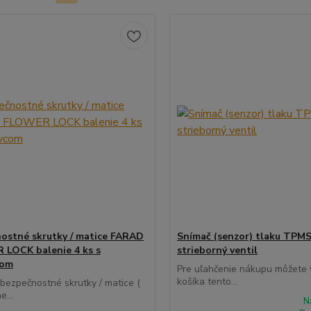
ostné skrutky / matice FARAD
Snímač (senzor) tlaku TPMS
LOCK balenie 4 ks s
strieborný ventil
com
Pre uľahčenie nákupu môžete v
košíka tento...
 bezpečnostné skrutky / matice (
e...
N