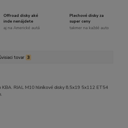
Offroad disky aké
Plechové disky za
inde nenájdete
super ceny
aj na Americké autá
takmer na každé auto
úvisiaci tovar
3
ním KBA. RIAL M10 hliníkové disky 8,5x19 5x112 ET54
.