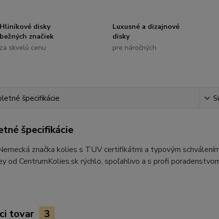
Hliníkové disky
Luxusné a dizajnové
bežných značiek
disky
za skvelú cenu
pre náročných
etné špecifikácie
S
tné špecifikácie
 Nemecká značka kolies s TUV certifikátmi a typovým schvále
y od CentrumKolies.sk rýchlo, spoľahlivo a s profi poradenstvom
ci tovar
3