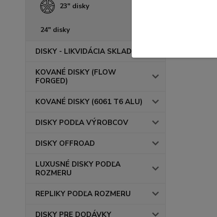
23" disky
24" disky
DISKY - LIKVIDÁCIA SKLADU
KOVANÉ DISKY (FLOW
FORGED)
KOVANÉ DISKY (6061 T6 ALU)
DISKY PODĽA VÝROBCOV
DISKY OFFROAD
LUXUSNÉ DISKY PODĽA
ROZMERU
REPLIKY PODĽA ROZMERU
DISKY PRE DODÁVKY