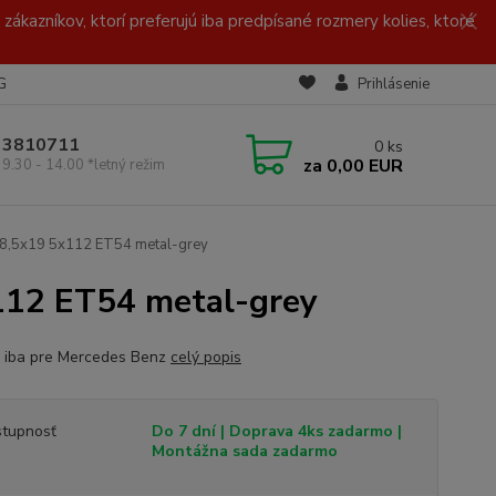
zákazníkov, ktorí preferujú iba predpísané rozmery kolies, ktoré
G
Prihlásenie
/ 3810711
0
ks
za
0,00 EUR
 9.30 - 14.00 *letný režim
y 8,5x19 5x112 ET54 metal-grey
112 ET54 metal-grey
 iba pre Mercedes Benz
celý popis
tupnosť
Do 7 dní | Doprava 4ks zadarmo |
Montážna sada zadarmo