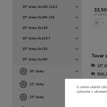
19" disky 4x100-114,3
33,50
27,24 E
19" disky 5x105-115
19" disky 6x120
19" disky 6x139,7
19" disky 6x130
Tovar 
19" disky 5x160
19" d
20" disky
RIAL
21" disky
S cieľom uľahčiť už
súhlasíte s ukladan
22" disky