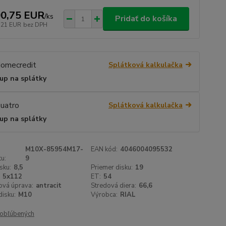
0,75 EUR
/
ks
Pridať do košíka
,21 EUR
bez DPH
Splátková kalkulačka
up na splátky
Splátková kalkulačka
up na splátky
M10X-85954M17-
EAN kód:
4046004095532
u:
9
sku:
8,5
Priemer disku:
19
5x112
ET:
54
ová úprava:
antracit
Stredová diera:
66,6
isku:
M10
Výrobca:
RIAL
obľúbených