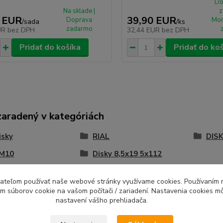
Do
Na sklade |
z
 EUR
39,90 EUR
Doprava
Mon
/
sada
/
ks
zadarmo
UR
bez DPH
32,44 EUR
bez DPH
Pridať do košíka
Pridať do ko
zaradený v kategóriách
isky
RIAL
DISK
 M10
Disky 8,5x19 5x112
ívateľom používať naše webové stránky využívame cookies. Používaním 
ím súborov cookie na vašom počítači / zariadení. Nastavenia cookies m
nastavení vášho prehliadača.