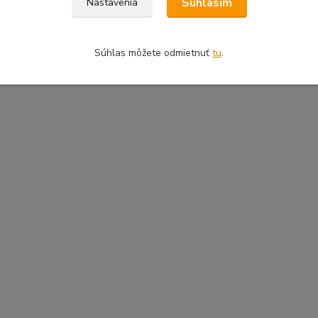
Súhlasím
Nastavenia
Súhlas môžete odmietnuť
tu
.