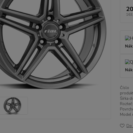
20
163
Nák
Nák
Číslo
produkt
Šírka di
Rozteč:
Povrch
Model d
Do 