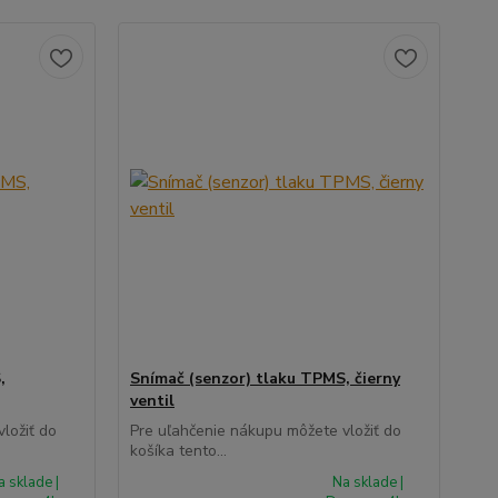
,
Snímač (senzor) tlaku TPMS, čierny
ventil
ložiť do
Pre uľahčenie nákupu môžete vložiť do
košíka tento...
a sklade |
Na sklade |