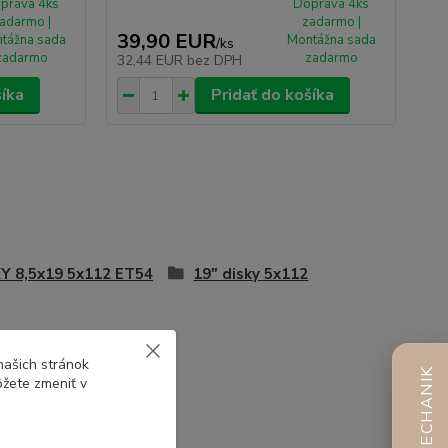
prava 4ks
Doprava 4ks
adarmo |
zadarmo |
39,90 EUR
tážna sada
Montážna sada
/
ks
zadarmo
zadarmo
32,44 EUR
bez DPH
šíka
Pridať do košíka
Y 8,5x19 5x112 ET54
19" disky 5x112
našich stránok
AI MECHANIK
ôžete zmeniť v