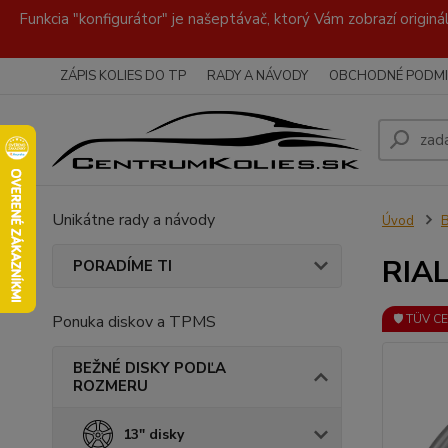
Funkcia "konfigurátor" je našeptávač, ktorý Vám zobrazí originá
ZÁPIS KOLIES DO TP
RADY A NÁVODY
OBCHODNÉ PODMI
Unikátne rady a návody
Úvod
RIAL
PORADÍME TI
Ponuka diskov a TPMS
🛡️ TÜV C
BEŽNÉ DISKY PODĽA
ROZMERU
13" disky