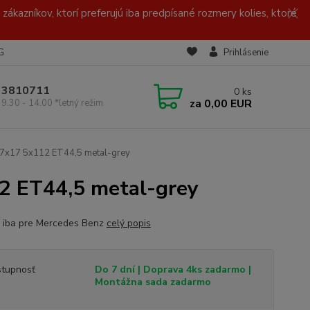
zákazníkov, ktorí preferujú iba predpísané rozmery kolies, ktoré
G
Prihlásenie
/ 3810711
0
ks
za
0,00 EUR
 9.30 - 14.00 *letný režim
y 7x17 5x112 ET44,5 metal-grey
2 ET44,5 metal-grey
 iba pre Mercedes Benz
celý popis
tupnosť
Do 7 dní | Doprava 4ks zadarmo |
Montážna sada zadarmo