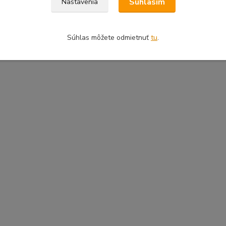
Súhlasím
Nastavenia
Súhlas môžete odmietnuť
tu
.