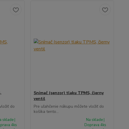
,
Snímač (senzor) tlaku TPMS, čierny
ventil
ložiť do
Pre uľahčenie nákupu môžete vložiť do
košíka tento...
a sklade |
Na sklade |
prava 4ks
Doprava 4ks