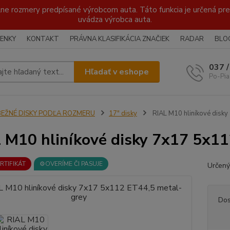
lne rozmery predpísané výrobcom auta. Táto funkcia je určená pre 
uvádza výrobca auta.
ENKY
KONTAKT
PRÁVNA KLASIFIKÁCIA ZNAČIEK
RADAR
BLO
037 
Hľadať v eshope
Po-Pia
BEŽNÉ DISKY PODĽA ROZMERU
17" disky
RIAL M10 hliníkové disk
 M10 hliníkové disky 7x17 5x11
ERTIFIKÁT
⚙️OVERÍME ČI PASUJE
Určený
Dos