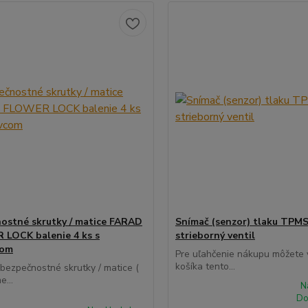
ostné skrutky / matice FARAD
Snímač (senzor) tlaku TPMS
LOCK balenie 4 ks s
strieborný ventil
com
Pre uľahčenie nákupu môžete v
košíka tento...
 bezpečnostné skrutky / matice (
e...
N
Do