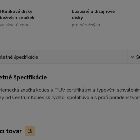
Hliníkové disky
Luxusné a dizajnové
bežných značiek
disky
za skvelú cenu
pre náročných
etné špecifikácie
S
tné špecifikácie
 Nemecká značka kolies s TUV certifikátmi a typovým schvále
y od CentrumKolies.sk rýchlo, spoľahlivo a s profi poradenstvom
ci tovar
3