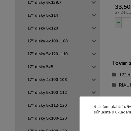
17" disky 6x139,7
33,50
27,24 E
17" disky 5x114
17" disky 6x120
17" disky 4x100+108
17" disky 5x120+110
Tovar 
17" disky 5x5
17" d
17" disky 4x100-108
RIAL
17" disky 5x100-112
17" disky 5x112-120
S cieľom uľahčiť už
súhlasíte s ukladan
17" disky 5x100-120