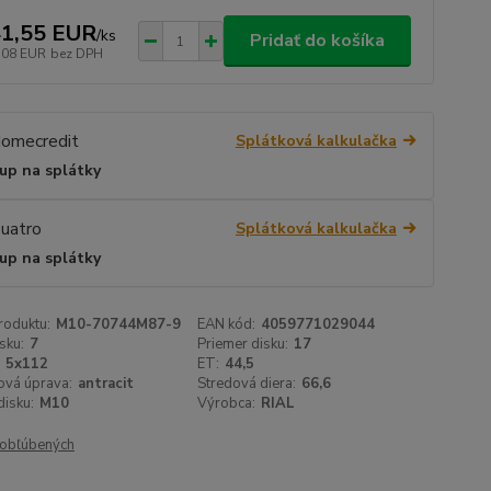
1,55 EUR
/
ks
Pridať do košíka
,08 EUR
bez DPH
Splátková kalkulačka
up na splátky
Splátková kalkulačka
up na splátky
roduktu:
M10-70744M87-9
EAN kód:
4059771029044
sku:
7
Priemer disku:
17
5x112
ET:
44,5
ová úprava:
antracit
Stredová diera:
66,6
isku:
M10
Výrobca:
RIAL
obľúbených