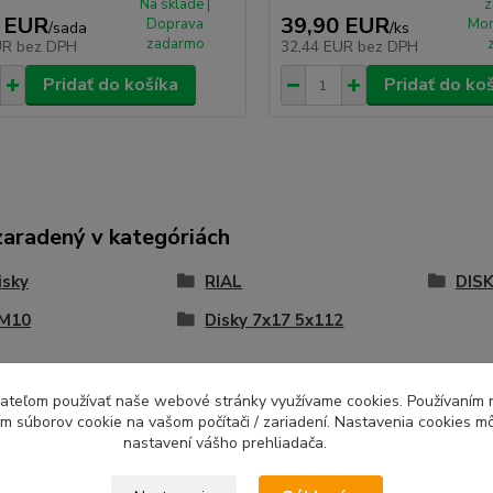
Na sklade |
z
 EUR
39,90 EUR
Doprava
Mon
/
sada
/
ks
zadarmo
UR
bez DPH
32,44 EUR
bez DPH
Pridať do košíka
Pridať do ko
zaradený v kategóriách
isky
RIAL
DISK
 M10
Disky 7x17 5x112
ívateľom používať naše webové stránky využívame cookies. Používaním 
ím súborov cookie na vašom počítači / zariadení. Nastavenia cookies m
nastavení vášho prehliadača.