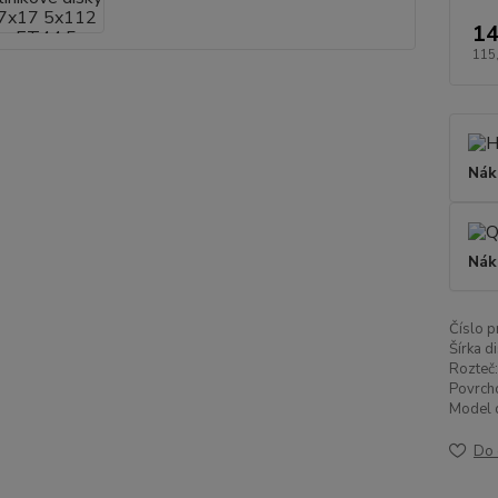
14
115
Nák
Nák
Číslo p
Šírka di
Rozteč:
Povrch
Model d
Do 