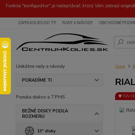
Funkcia "konfigurátor" je našeptávač, ktorý Vám zobrazí originá
ZÁPIS KOLIES DO TP
RADY A NÁVODY
OBCHODNÉ PODMI
Unikátne rady a návody
Úvod
RIAL
PORADÍME TI
Ponuka diskov a TPMS
🛡️ TÜV C
BEŽNÉ DISKY PODĽA
ROZMERU
13" disky