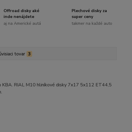
Offroad disky aké
Plechové disky za
inde nenájdete
super ceny
aj na Americké autá
takmer na každé auto
úvisiaci tovar
3
ním KBA. RIAL M10 hliníkové disky 7x17 5x112 ET44,5
.