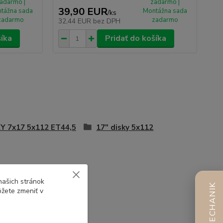
adarmo |
zadarmo |
39,90 EUR
tážna sada
Montážna sada
/
ks
zadarmo
zadarmo
32,44 EUR
bez DPH
šíka
Pridať do košíka
Y 7x17 5x112 ET44,5
17" disky 5x112
našich stránok
AI MECHANIK
ôžete zmeniť v