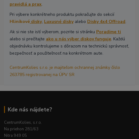
pravidlá a prax
.
Pri výbere konkrétneho produktu pokračujte do sekcií
Hliníkové
disky
,
Luxusné disky
alebo
Disky 4x4 Offroad
.
Ak si nie ste istí výberom, pozrite si stránku
Poradíme ti
alebo si prečítajte
ako u nás výber diskov funguje
. Každú
objednávku kontrolujeme s dôrazom na technickú správnosť,
bezpečnosť a použiteľnosť na konkrétnom aute.
CentrumKolies s.r.o. je majiteľom ochrannej známky číslo
263785 registrovanej na ÚPV SR
Kde nás nájdete?
CentrumKolies, s.r.o.
Na priehon 281/63
Nitra 949 05