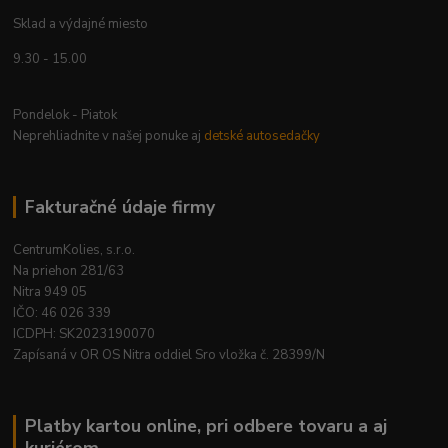
Sklad a výdajné miesto
9.30 - 15.00
Pondelok - Piatok
Neprehliadnite v našej ponuke aj
detské autosedačky
Fakturačné údaje firmy
CentrumKolies, s.r.o.
Na priehon 281/63
Nitra 949 05
IČO: 46 026 339
ICDPH: SK2023190070
Zapísaná v OR OS Nitra oddiel Sro vložka č. 28399/N
Platby kartou online, pri odbere tovaru a aj