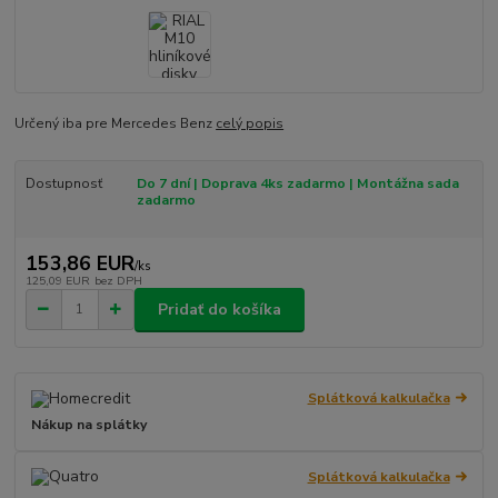
Určený iba pre Mercedes Benz
celý popis
Dostupnosť
Do 7 dní | Doprava 4ks zadarmo | Montážna sada
zadarmo
153,86 EUR
/
ks
125,09 EUR
bez DPH
Pridať do košíka
Splátková kalkulačka
Nákup na splátky
Splátková kalkulačka