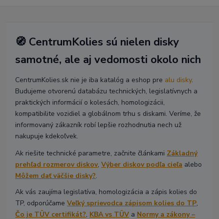
🧭 CentrumKolies sú nielen disky
samotné, ale aj vedomosti okolo nich
CentrumKolies.sk nie je iba katalóg a eshop pre
alu disky
.
Budujeme otvorenú databázu technických, legislatívnych a
praktických informácií o kolesách, homologizácii,
kompatibilite vozidiel a globálnom trhu s diskami. Veríme, že
informovaný zákazník robí lepšie rozhodnutia nech už
nakupuje kdekoľvek.
Ak riešite technické parametre, začnite článkami
Základný
prehľad rozmerov diskov
,
Výber diskov podľa cieľa
alebo
Môžem dať väčšie disky?
.
Ak vás zaujíma legislatíva, homologizácia a zápis kolies do
TP, odporúčame
Veľký sprievodca zápisom kolies do TP
,
Čo je TÜV certifikát?
,
KBA vs TÜV
a
Normy a zákony –