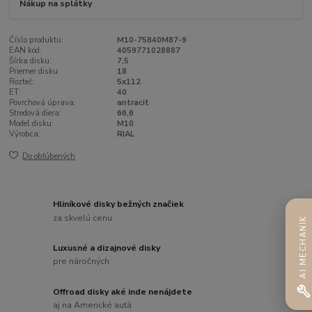
Nákup na splátky
Číslo produktu:
M10-75840M87-9
EAN kód:
4059771028887
Šírka disku:
7,5
Priemer disku:
18
Rozteč:
5x112
ET:
40
Povrchová úprava:
antracit
Stredová diera:
66,6
Model disku:
M10
Výrobca:
RIAL
Do obľúbených
Hliníkové disky bežných značiek
za skvelú cenu
AI MECHANIK
Luxusné a dizajnové disky
pre náročných
Offroad disky aké inde nenájdete
aj na Americké autá