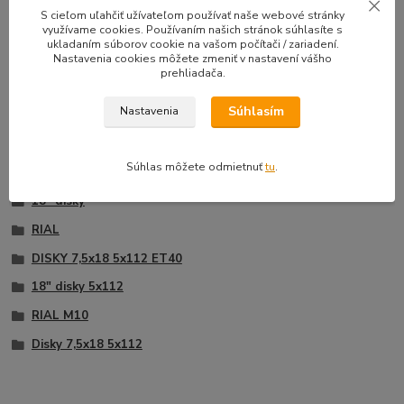
33,50 EUR
39,90 E
S cieľom uľahčiť užívateľom používať naše webové stránky
Na sklade |
/
sada
využívame cookies. Používaním našich stránok súhlasíte s
Doprava zadarmo
27,24 EUR
bez DPH
32,44 EUR
b
ukladaním súborov cookie na vašom počítači / zariadení.
Nastavenia cookies môžete zmeniť v nastavení vášho
Pridať do košíka
prehliadača.
Súhlasím
Nastavenia
Tovar zaradený v kategóriách
Súhlas môžete odmietnuť
tu
.
18" disky
RIAL
DISKY 7,5x18 5x112 ET40
18" disky 5x112
RIAL M10
Disky 7,5x18 5x112