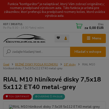
Funkcia "konfigurátor" je našeptávač, ktorý Vám zobrazí originálne
rozmery predpísané výrobcom auta. Táto funkcia je určená pre
zákazníkov, ktorí preferujú iba predpísané rozmery kolies, ktoré uvádza
výrobca auta.
0
ks
037 / 3810711
za
0,00 EUR
Po-Pia 9.30 - 14.00 *letný režim
Menu
Hľadať v eshope
Úvod
BEŽNÉ DISKY PODĽA ROZMERU
18" disky
RIAL M10
hliníkové disky 7,5x18 5x112 ET40 metal-grey
RIAL M10 hliníkové disky 7,5x18
5x112 ET40 metal-grey
🛡️ TÜV CERTIFIKÁT
⚙️OVERÍME ČI PASUJE