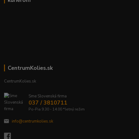
kuriérom
CentrumKolies.sk
CentrumKolies.sk
Sme Slovenská firma
037 / 3810711
Po-Pia 9.30 - 14.00 *letný režim
info@centrumkolies.sk