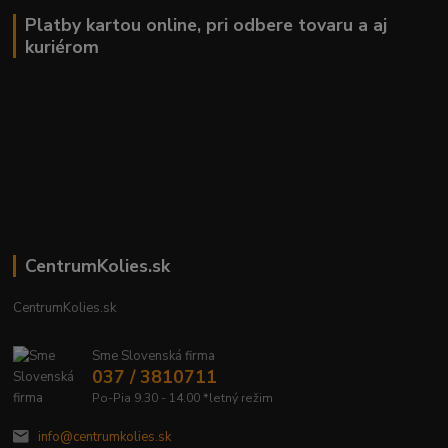
Platby kartou online, pri odbere tovaru a aj
kuriérom
CentrumKolies.sk
CentrumKolies.sk
Sme Slovenská firma
037 / 3810711
Po-Pia 9.30 - 14.00 *letný režim
info@centrumkolies.sk