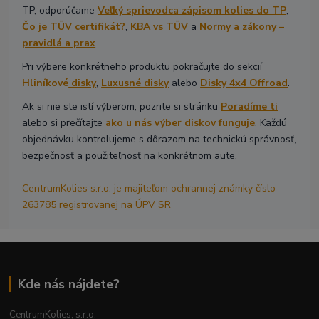
TP, odporúčame
Veľký sprievodca zápisom kolies do TP
,
Čo je TÜV certifikát?
,
KBA vs TÜV
a
Normy a zákony –
pravidlá a prax
.
Pri výbere konkrétneho produktu pokračujte do sekcií
Hliníkové
disky
,
Luxusné disky
alebo
Disky 4x4 Offroad
.
Ak si nie ste istí výberom, pozrite si stránku
Poradíme ti
alebo si prečítajte
ako u nás výber diskov funguje
. Každú
objednávku kontrolujeme s dôrazom na technickú správnosť,
bezpečnosť a použiteľnosť na konkrétnom aute.
CentrumKolies s.r.o. je majiteľom ochrannej známky číslo
263785 registrovanej na ÚPV SR
Kde nás nájdete?
CentrumKolies, s.r.o.