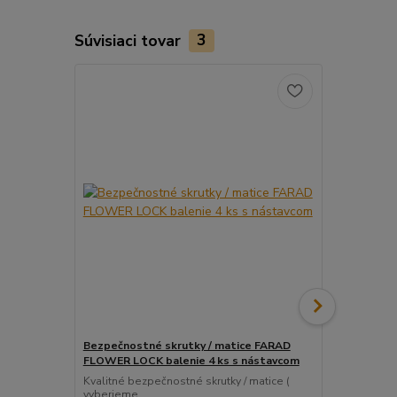
Súvisiaci tovar
3
Bezpečnostné skrutky / matice FARAD
Snímač (sen
FLOWER LOCK balenie 4 ks s nástavcom
ventil
Kvalitné bezpečnostné skrutky / matice (
Pre uľahčeni
vyberieme...
košíka tento..