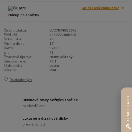
Splátková kalkulačka
Nákup na splátky
Číslo produktu:
LUC75745B53-1
EAN kód:
4059771005215
Šírka disku:
7,5
Priemer disku:
17
Rozteč:
5x108
ET:
45
Povrchová úprava:
čierny leštený
Stredová diera:
70,1
Model disku:
Lucca
Výrobca:
RIAL
Do obľúbených
AI MECHANIK
Hliníkové disky bežných značiek
za skvelú cenu
Luxusné a dizajnové disky
pre náročných