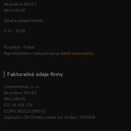
Na priehon 281/63
Nitra 949 05
Sklad a výdajné miesto
9.30 - 15.00
Pondelok - Piatok
Neprehliadnite v našej ponuke aj
detské autosedačky
Fakturačné údaje firmy
CentrumKolies, s.r.o.
Na priehon 281/63
Nitra 949 05
IČO: 46 026 339
ICDPH: SK2023190070
Zapísaná v OR OS Nitra oddiel Sro vložka č. 28399/N