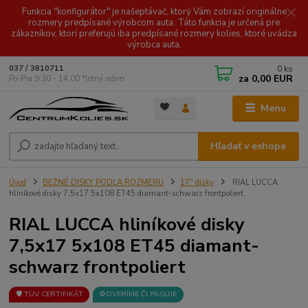
Funkcia "konfigurátor" je našeptávač, ktorý Vám zobrazí originálne
rozmery predpísané výrobcom auta. Táto funkcia je určená pre
zákazníkov, ktorí preferujú iba predpísané rozmery kolies, ktoré uvádza
výrobca auta.
0
ks
037 / 3810711
za
0,00 EUR
Po-Pia 9.30 - 14.00 *letný režim
Menu
Hľadať v eshope
Úvod
BEŽNÉ DISKY PODĽA ROZMERU
17" disky
RIAL LUCCA
hliníkové disky 7,5x17 5x108 ET45 diamant-schwarz frontpoliert
RIAL LUCCA hliníkové disky
7,5x17 5x108 ET45 diamant-
schwarz frontpoliert
🛡️ TÜV CERTIFIKÁT
⚙️OVERÍME ČI PASUJE