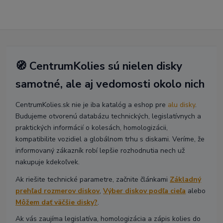
🧭 CentrumKolies sú nielen disky
samotné, ale aj vedomosti okolo nich
CentrumKolies.sk nie je iba katalóg a eshop pre
alu disky
.
Budujeme otvorenú databázu technických, legislatívnych a
praktických informácií o kolesách, homologizácii,
kompatibilite vozidiel a globálnom trhu s diskami. Veríme, že
informovaný zákazník robí lepšie rozhodnutia nech už
nakupuje kdekoľvek.
Ak riešite technické parametre, začnite článkami
Základný
prehľad rozmerov diskov
,
Výber diskov podľa cieľa
alebo
Môžem dať väčšie disky?
.
Ak vás zaujíma legislatíva, homologizácia a zápis kolies do