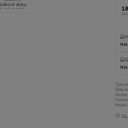
18
150
Nák
Nák
Číslo p
Šírka di
Rozteč:
Povrch
Model d
Do 