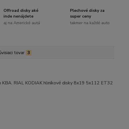
Offroad disky aké
Plechové disky za
inde nenájdete
super ceny
aj na Americké autá
takmer na každé auto
úvisiaci tovar
3
ním KBA. RIAL KODIAK hliníkové disky 8x19 5x112 ET32