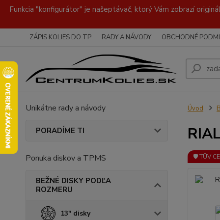
Funkcia "konfigurátor" je našeptávač, ktorý Vám zobrazí originá
ZÁPIS KOLIES DO TP
RADY A NÁVODY
OBCHODNÉ PODMI
Unikátne rady a návody
Úvod
RIAL
PORADÍME TI
Ponuka diskov a TPMS
🛡️ TÜV C
BEŽNÉ DISKY PODĽA
ROZMERU
13" disky