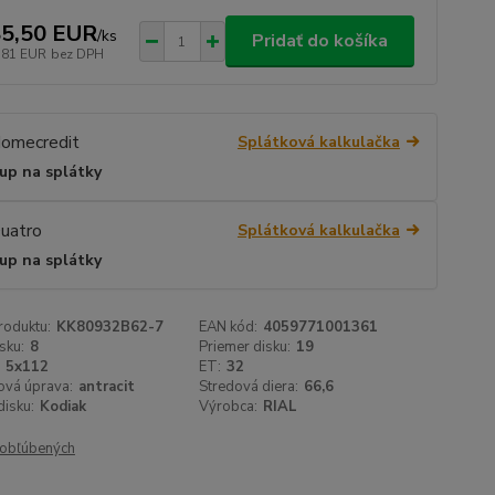
5,50 EUR
/
ks
Pridať do košíka
,81 EUR
bez DPH
Splátková kalkulačka
up na splátky
Splátková kalkulačka
up na splátky
roduktu:
KK80932B62-7
EAN kód:
4059771001361
sku:
8
Priemer disku:
19
5x112
ET:
32
ová úprava:
antracit
Stredová diera:
66,6
isku:
Kodiak
Výrobca:
RIAL
obľúbených