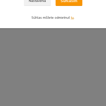
Súhlasím
Nastavenia
Súhlas môžete odmietnuť
tu
.