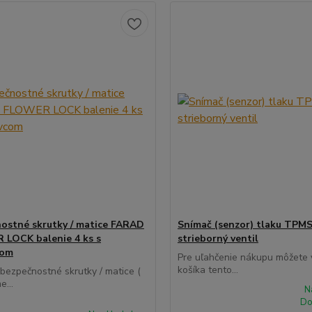
ostné skrutky / matice FARAD
Snímač (senzor) tlaku TPMS
LOCK balenie 4 ks s
strieborný ventil
com
Pre uľahčenie nákupu môžete v
košíka tento...
 bezpečnostné skrutky / matice (
e...
N
Do