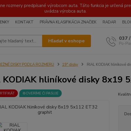
lne rozmery predpísané výrobcom auta. Táto funkcia je určená pre 
uvádza výrobca auta.
ENKY
KONTAKT
PRÁVNA KLASIFIKÁCIA ZNAČIEK
RADAR
BLO
037 
Hľadať v eshope
Po-Pia
BEŽNÉ DISKY PODĽA ROZMERU
19" disky
RIAL KODIAK hliníkové d
 KODIAK hliníkové disky 8x19 
ERTIFIKÁT
⚙️OVERÍME ČI PASUJE
Kvalit
Dos