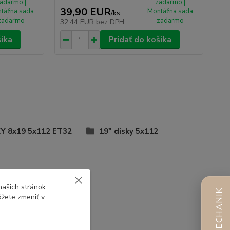
adarmo |
zadarmo |
39,90 EUR
tážna sada
Montážna sada
/
ks
zadarmo
zadarmo
32,44 EUR
bez DPH
šíka
Pridať do košíka
Y 8x19 5x112 ET32
19" disky 5x112
našich stránok
AI MECHANIK
ôžete zmeniť v