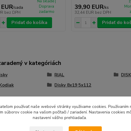
Na sklade |
z
 EUR
39,90 EUR
Doprava
Mon
/
sada
/
ks
zadarmo
UR
bez DPH
32,44 EUR
bez DPH
Pridať do košíka
Pridať do ko
zaradený v kategóriách
isky
RIAL
DISK
Kodiak
Disky 8x19 5x112
ívateľom používať naše webové stránky využívame cookies. Používaním 
ím súborov cookie na vašom počítači / zariadení. Nastavenia cookies m
nastavení vášho prehliadača.