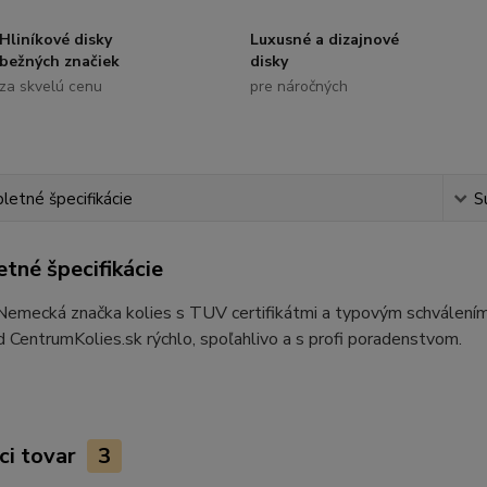
Hliníkové disky
Luxusné a dizajnové
bežných značiek
disky
za skvelú cenu
pre náročných
etné špecifikácie
S
tné špecifikácie
 Nemecká značka kolies s TUV certifikátmi a typovým schvále
d CentrumKolies.sk rýchlo, spoľahlivo a s profi poradenstvom.
ci tovar
3