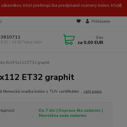
zákazníkov, ktorí preferujú iba predpísané rozmery kolies, ktoré
G
Prihlásenie
/ 3810711
0
ks
za
0,00 EUR
 9.30 - 14.00 *letný režim
isky 8x19 5x112 ET32 graphit
5x112 ET32 graphit
ná Nemecká značka kolies s TUV certifikátmi ...
celý popis
tupnosť
Do 7 dní | Doprava 4ks zadarmo |
Montážna sada zadarmo