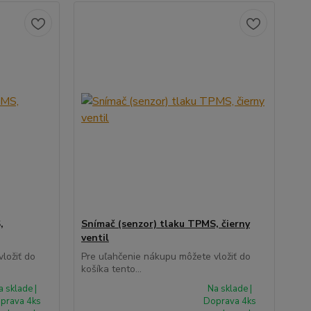
,
Snímač (senzor) tlaku TPMS, čierny
ventil
ložiť do
Pre uľahčenie nákupu môžete vložiť do
košíka tento...
a sklade |
Na sklade |
prava 4ks
Doprava 4ks