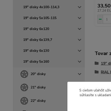
33,50
19" disky 4x100-114,3
27,24 E
19" disky 5x105-115
19" disky 6x120
19" disky 6x139,7
19" disky 6x130
Tovar 
19" disky 5x160
19" d
RIAL 
20" disky
21" disky
S cieľom uľahčiť už
súhlasíte s ukladan
22" disky