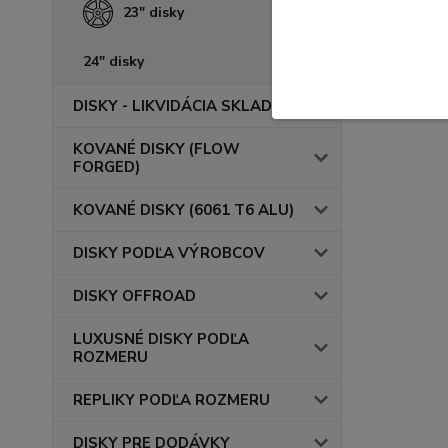
23" disky
24" disky
DISKY - LIKVIDÁCIA SKLADU
KOVANÉ DISKY (FLOW
FORGED)
KOVANÉ DISKY (6061 T6 ALU)
DISKY PODĽA VÝROBCOV
DISKY OFFROAD
LUXUSNÉ DISKY PODĽA
ROZMERU
REPLIKY PODĽA ROZMERU
DISKY PRE DODÁVKY