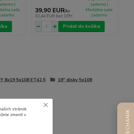
adarmo |
zadarmo |
39,90 EUR
tážna sada
Montážna sada
/
ks
zadarmo
zadarmo
32,44 EUR
bez DPH
šíka
Pridať do košíka
Y 8x19 5x108 ET42,5
19" disky 5x108
našich stránok
AI MECHANIK
ôžete zmeniť v