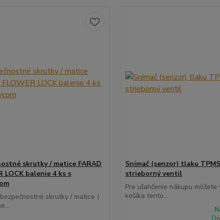
ostné skrutky / matice FARAD
Snímač (senzor) tlaku TPMS
LOCK balenie 4 ks s
strieborný ventil
com
Pre uľahčenie nákupu môžete v
košíka tento...
 bezpečnostné skrutky / matice (
e...
N
Do