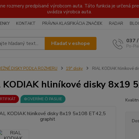
lne rozmery predpísané výrobcom auta. Táto funkcia je určená pre 
uvádza výrobca auta.
ENKY
KONTAKT
PRÁVNA KLASIFIKÁCIA ZNAČIEK
RADAR
BLO
037 
Hľadať v eshope
Po-Pia
BEŽNÉ DISKY PODĽA ROZMERU
19" disky
RIAL KODIAK hliníkové di
 KODIAK hliníkové disky 8x19 5
ERTIFIKÁT
⚙️OVERÍME ČI PASUJE
Kvalit
Dos