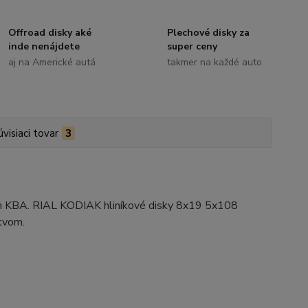
Offroad disky aké
Plechové disky za
inde nenájdete
super ceny
aj na Americké autá
takmer na každé auto
úvisiaci tovar
3
ím KBA. RIAL KODIAK hliníkové disky 8x19 5x108
stvom.