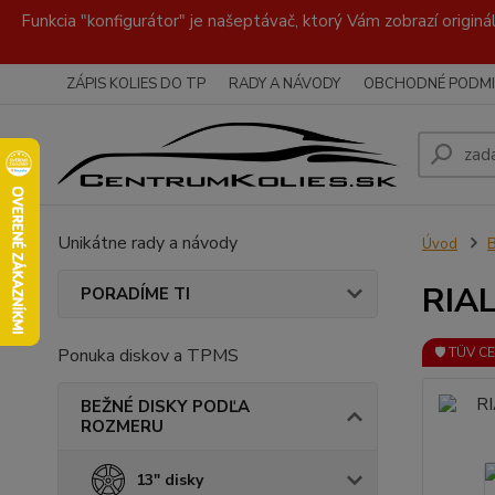
Funkcia "konfigurátor" je našeptávač, ktorý Vám zobrazí originá
ZÁPIS KOLIES DO TP
RADY A NÁVODY
OBCHODNÉ PODMI
Unikátne rady a návody
Úvod
RIAL
PORADÍME TI
Ponuka diskov a TPMS
🛡️ TÜV C
BEŽNÉ DISKY PODĽA
ROZMERU
13" disky