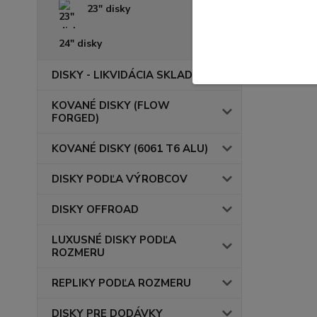
23" disky
24" disky
DISKY - LIKVIDÁCIA SKLADU
KOVANÉ DISKY (FLOW
FORGED)
KOVANÉ DISKY (6061 T6 ALU)
DISKY PODĽA VÝROBCOV
DISKY OFFROAD
LUXUSNÉ DISKY PODĽA
ROZMERU
REPLIKY PODĽA ROZMERU
DISKY PRE DODÁVKY