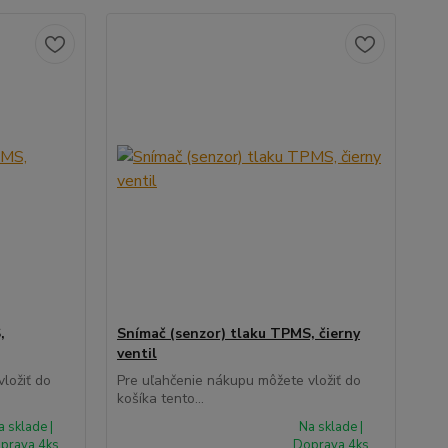
,
Snímač (senzor) tlaku TPMS, čierny
ventil
ložiť do
Pre uľahčenie nákupu môžete vložiť do
košíka tento...
a sklade |
Na sklade |
prava 4ks
Doprava 4ks