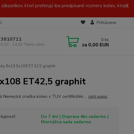
zákazníkov, ktorí preferujú iba predpísané rozmery kolies, ktoré
G
Prihlásenie
/ 3810711
0
ks
za
0,00 EUR
 9.30 - 14.00 *letný režim
sky 8x19 5x108 ET42,5 graphit
x108 ET42,5 graphit
ná Nemecká značka kolies s TUV certifikátmi ...
celý popis
tupnosť
Do 7 dní | Doprava 4ks zadarmo |
Montážna sada zadarmo