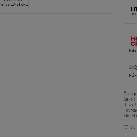
18
153
Nák
Nák
Číslo p
Šírka di
Rozteč:
Povrch
Model d
Do 