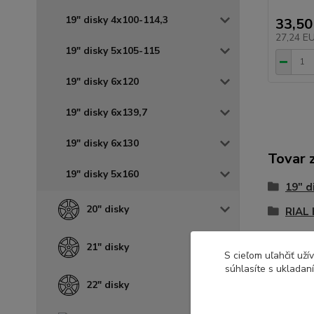
19" disky 4x100-114,3
33,50
27,24 E
19" disky 5x105-115
19" disky 6x120
19" disky 6x139,7
19" disky 6x130
Tovar 
19" disky 5x160
19" d
20" disky
RIAL 
21" disky
S cieľom uľahčiť už
súhlasíte s ukladan
22" disky