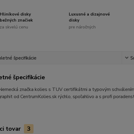
Hliníkové disky
Luxusné a dizajnové
bežných značiek
disky
za skvelú cenu
pre náročných
etné špecifikácie
S
tné špecifikácie
 Nemecká značka kolies s TUV certifikátmi a typovým schválen
aphit od CentrumKolies.sk rýchlo, spoľahlivo a s profi poraden
ci tovar
3