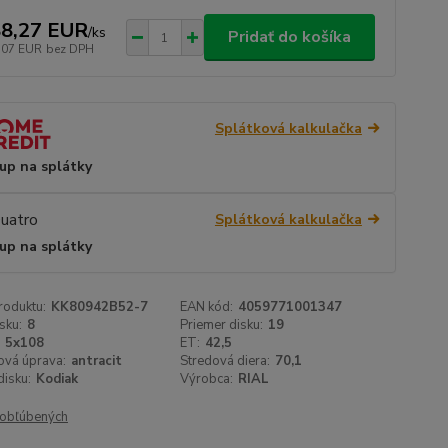
8,27 EUR
/
ks
Pridať do košíka
,07 EUR
bez DPH
Splátková kalkulačka
up na splátky
Splátková kalkulačka
up na splátky
roduktu:
KK80942B52-7
EAN kód:
4059771001347
sku:
8
Priemer disku:
19
5x108
ET:
42,5
ová úprava:
antracit
Stredová diera:
70,1
isku:
Kodiak
Výrobca:
RIAL
obľúbených