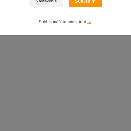
Súhlasím
Nastavenia
Súhlas môžete odmietnuť
tu
.