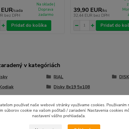
Na sklade |
z
 EUR
39,90 EUR
Doprava
Mon
/
sada
/
ks
zadarmo
UR
bez DPH
32,44 EUR
bez DPH
Pridať do košíka
Pridať do ko
zaradený v kategóriách
isky
RIAL
DISK
Kodiak
Disky 8x19 5x108
ívateľom používať naše webové stránky využívame cookies. Používaním 
ím súborov cookie na vašom počítači / zariadení. Nastavenia cookies m
nastavení vášho prehliadača.