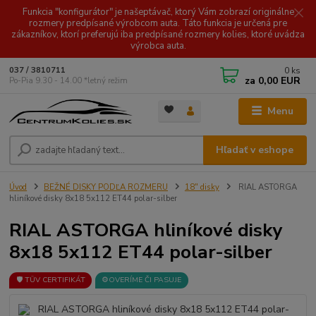
Funkcia "konfigurátor" je našeptávač, ktorý Vám zobrazí originálne
rozmery predpísané výrobcom auta. Táto funkcia je určená pre
zákazníkov, ktorí preferujú iba predpísané rozmery kolies, ktoré uvádza
výrobca auta.
0
ks
037 / 3810711
za
0,00 EUR
Po-Pia 9.30 - 14.00 *letný režim
Menu
Hľadať v eshope
Úvod
BEŽNÉ DISKY PODĽA ROZMERU
18" disky
RIAL ASTORGA
hliníkové disky 8x18 5x112 ET44 polar-silber
RIAL ASTORGA hliníkové disky
8x18 5x112 ET44 polar-silber
🛡️ TÜV CERTIFIKÁT
⚙️OVERÍME ČI PASUJE