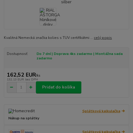
Kvalitná Nemecká značka kolies s TUV certifikátmi ...
celý popis
Dostupnosť
Do 7 dní | Doprava 4ks zadarmo | Montážna sada
zadarmo
162,52 EUR
/
ks
132,13 EUR
bez DPH
Pridať do košíka
Splátková kalkulačka
Nákup na splátky
Splátková kalkulačka