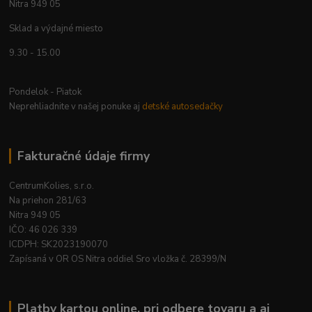
Nitra 949 05
Sklad a výdajné miesto
9.30 - 15.00
Pondelok - Piatok
Neprehliadnite v našej ponuke aj
detské autosedačky
Fakturačné údaje firmy
CentrumKolies, s.r.o.
Na priehon 281/63
Nitra 949 05
IČO: 46 026 339
ICDPH: SK2023190070
Zapísaná v OR OS Nitra oddiel Sro vložka č. 28399/N
Platby kartou online, pri odbere tovaru a aj