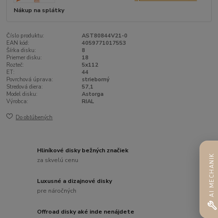
Nákup na splátky
Číslo produktu:
AST80844V21-0
EAN kód:
4059771017553
Šírka disku:
8
Priemer disku:
18
Rozteč:
5x112
ET:
44
Povrchová úprava:
strieborný
Stredová diera:
57,1
Model disku:
Astorga
Výrobca:
RIAL
Do obľúbených
Hliníkové disky bežných značiek
AI MECHANIK
za skvelú cenu
Luxusné a dizajnové disky
pre náročných
Offroad disky aké inde nenájdete