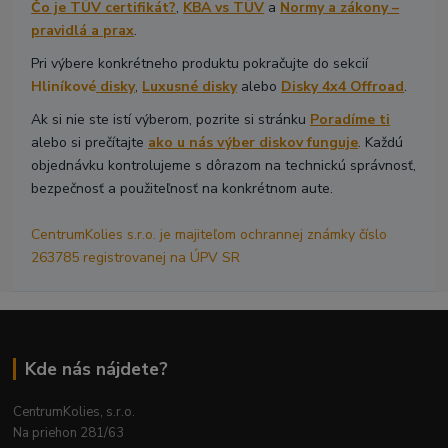
Čo je TÜV certifikát?
,
KBA vs TÜV
a
Normy a zákony –
pravidlá a prax
.
Pri výbere konkrétneho produktu pokračujte do sekcií
Hliníkové
disky
,
Luxusné disky
alebo
Disky 4x4 Offroad
.
Ak si nie ste istí výberom, pozrite si stránku
Poradíme ti
alebo si prečítajte
ako u nás výber diskov funguje
. Každú
objednávku kontrolujeme s dôrazom na technickú správnosť,
bezpečnosť a použiteľnosť na konkrétnom aute.
CentrumKolies s.r.o. je majiteľom ochrannej známky číslo
263785 registrovanej na ÚPV SR
Kde nás nájdete?
CentrumKolies, s.r.o.
Na priehon 281/63