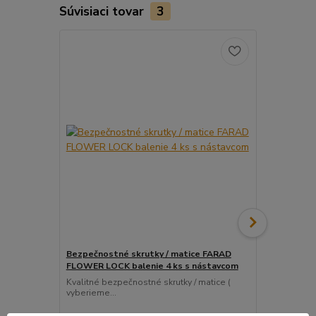
Súvisiaci tovar
3
Bezpečnostné skrutky / matice FARAD
Snímač (sen
FLOWER LOCK balenie 4 ks s nástavcom
ventil
Kvalitné bezpečnostné skrutky / matice (
Pre uľahčeni
vyberieme...
košíka tento..