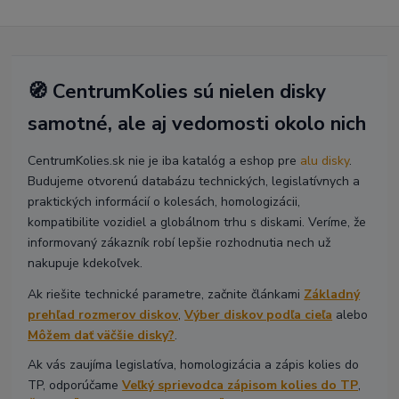
🧭 CentrumKolies sú nielen disky
samotné, ale aj vedomosti okolo nich
CentrumKolies.sk nie je iba katalóg a eshop pre
alu disky
.
Budujeme otvorenú databázu technických, legislatívnych a
praktických informácií o kolesách, homologizácii,
kompatibilite vozidiel a globálnom trhu s diskami. Veríme, že
informovaný zákazník robí lepšie rozhodnutia nech už
nakupuje kdekoľvek.
Ak riešite technické parametre, začnite článkami
Základný
prehľad rozmerov diskov
,
Výber diskov podľa cieľa
alebo
Môžem dať väčšie disky?
.
Ak vás zaujíma legislatíva, homologizácia a zápis kolies do
TP, odporúčame
Veľký sprievodca zápisom kolies do TP
,