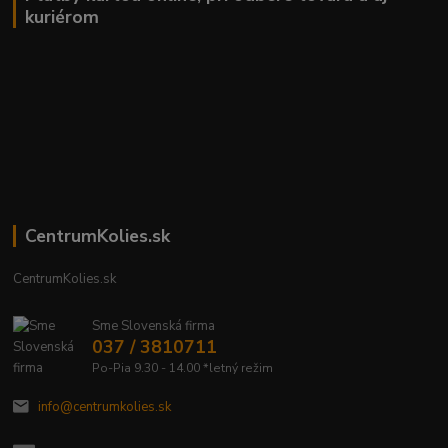
kuriérom
CentrumKolies.sk
CentrumKolies.sk
Sme Slovenská firma
037 / 3810711
Po-Pia 9.30 - 14.00 *letný režim
info@centrumkolies.sk