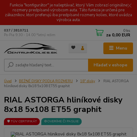
Funkcia "konfigurátor" je našeptávač, ktorý Vám zobrazí originálne
rozmery predpísané výrobcom auta. Táto funkcia je určená pre
zákazníkov, ktorí preferujú iba predpísané rozmery kolies, ktoré uvádza
výrobca auta.
0
ks
037 / 3810711
za
0,00 EUR
Po-Pia 9.30 - 14.00 *letný režim
Menu
Hľadať v eshope
Úvod
BEŽNÉ DISKY PODĽA ROZMERU
18" disky
RIAL ASTORGA
hliníkové disky 8x18 5x108 ET55 graphit
RIAL ASTORGA hliníkové disky
8x18 5x108 ET55 graphit
🛡️ TÜV CERTIFIKÁT
⚙️OVERÍME ČI PASUJE