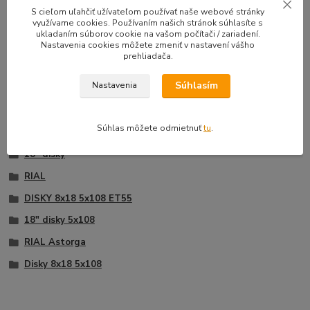
33,50 EUR
39,90 E
S cieľom uľahčiť užívateľom používať naše webové stránky
Na sklade |
/
sada
využívame cookies. Používaním našich stránok súhlasíte s
Doprava zadarmo
27,24 EUR
bez DPH
32,44 EUR
b
ukladaním súborov cookie na vašom počítači / zariadení.
Nastavenia cookies môžete zmeniť v nastavení vášho
Pridať do košíka
prehliadača.
Súhlasím
Nastavenia
Tovar zaradený v kategóriách
Súhlas môžete odmietnuť
tu
.
18" disky
RIAL
DISKY 8x18 5x108 ET55
18" disky 5x108
RIAL Astorga
Disky 8x18 5x108