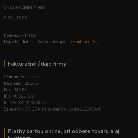
Sklad a výdajné miesto
9.30 - 15.00
Pondelok - Piatok
Neprehliadnite v našej ponuke aj
detské autosedačky
Fakturačné údaje firmy
CentrumKolies, s.r.o.
Na priehon 281/63
Nitra 949 05
IČO: 46 026 339
ICDPH: SK2023190070
Zapísaná v OR OS Nitra oddiel Sro vložka č. 28399/N
Platby kartou online, pri odbere tovaru a aj