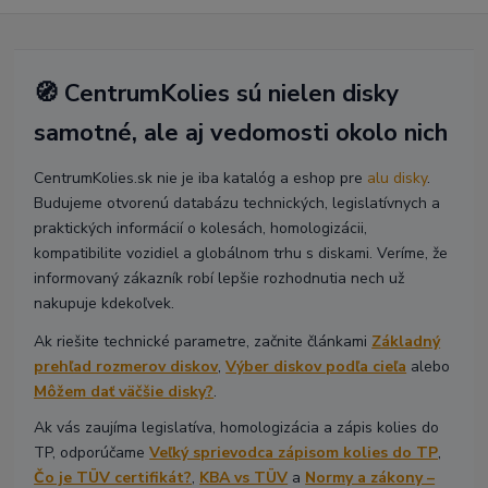
🧭 CentrumKolies sú nielen disky
samotné, ale aj vedomosti okolo nich
CentrumKolies.sk nie je iba katalóg a eshop pre
alu disky
.
Budujeme otvorenú databázu technických, legislatívnych a
praktických informácií o kolesách, homologizácii,
kompatibilite vozidiel a globálnom trhu s diskami. Veríme, že
informovaný zákazník robí lepšie rozhodnutia nech už
nakupuje kdekoľvek.
Ak riešite technické parametre, začnite článkami
Základný
prehľad rozmerov diskov
,
Výber diskov podľa cieľa
alebo
Môžem dať väčšie disky?
.
Ak vás zaujíma legislatíva, homologizácia a zápis kolies do
TP, odporúčame
Veľký sprievodca zápisom kolies do TP
,
Čo je TÜV certifikát?
,
KBA vs TÜV
a
Normy a zákony –