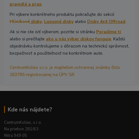
pravidlá a prax
.
Pri výbere konkrétneho produktu pokračujte do sekcií
Hliníkové
disky
,
Luxusné disky
alebo
Disky 4x4 Offroad
.
Ak si nie ste istí výberom, pozrite si stránku
Poradíme ti
alebo si prečítajte
ako u nás výber diskov funguje
. Každú
objednávku kontrolujeme s dôrazom na technickú správnosť,
bezpečnosť a použiteľnosť na konkrétnom aute.
CentrumKolies s.r.o. je majiteľom ochrannej známky číslo
263785 registrovanej na ÚPV SR
Kde nás nájdete?
CentrumKolies, s.r.o.
Na priehon 281/63
Nitra 949 05