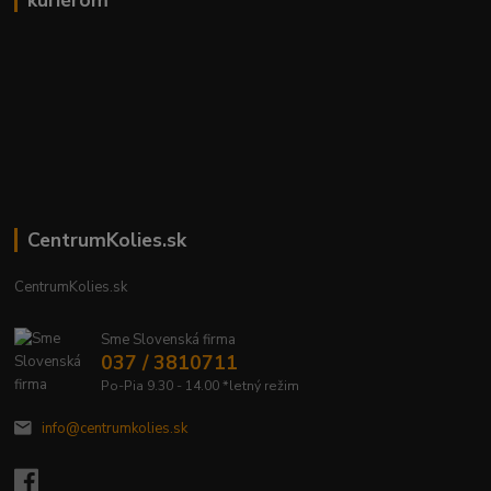
kuriérom
CentrumKolies.sk
CentrumKolies.sk
Sme Slovenská firma
037 / 3810711
Po-Pia 9.30 - 14.00 *letný režim
info@centrumkolies.sk