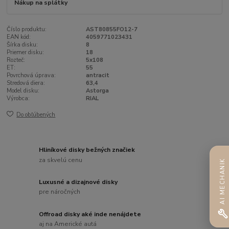
Nákup na splátky
Číslo produktu:
AST80855FO12-7
EAN kód:
4059771023431
Šírka disku:
8
Priemer disku:
18
Rozteč:
5x108
ET:
55
Povrchová úprava:
antracit
Stredová diera:
63,4
Model disku:
Astorga
Výrobca:
RIAL
Do obľúbených
Hliníkové disky bežných značiek
za skvelú cenu
AI MECHANIK
Luxusné a dizajnové disky
pre náročných
Offroad disky aké inde nenájdete
aj na Americké autá