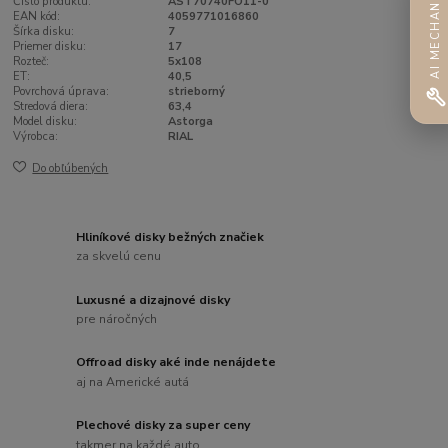
AI MECHANIK
Číslo produktu:
AST70740FO11-0
EAN kód:
4059771016860
Šírka disku:
7
Priemer disku:
17
Rozteč:
5x108
ET:
40,5
Povrchová úprava:
strieborný
Stredová diera:
63,4
Model disku:
Astorga
Výrobca:
RIAL
Do obľúbených
Hliníkové disky bežných značiek
za skvelú cenu
Luxusné a dizajnové disky
pre náročných
Offroad disky aké inde nenájdete
aj na Americké autá
Plechové disky za super ceny
takmer na každé auto