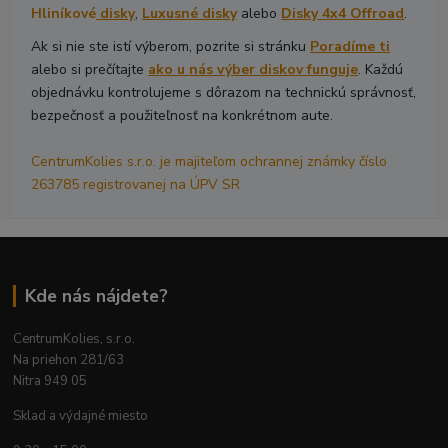
Hliníkové
disky
,
Luxusné disky
alebo
Disky 4x4 Offroad
.
Ak si nie ste istí výberom, pozrite si stránku
Poradíme ti
alebo si prečítajte
ako u nás výber diskov funguje
. Každú
objednávku kontrolujeme s dôrazom na technickú správnosť,
bezpečnosť a použiteľnosť na konkrétnom aute.
CentrumKolies s.r.o. je majiteľom ochrannej známky číslo
263785 registrovanej na ÚPV SR
Kde nás nájdete?
CentrumKolies, s.r.o.
Na priehon 281/63
Nitra 949 05
Sklad a výdajné miesto