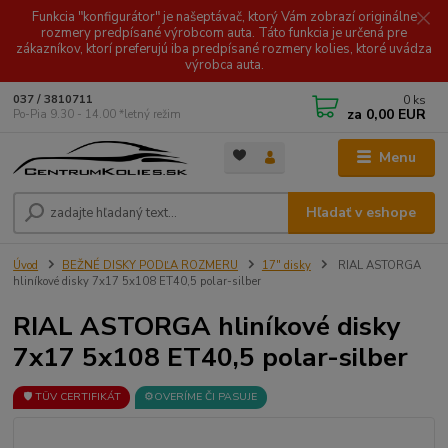
Funkcia "konfigurátor" je našeptávač, ktorý Vám zobrazí originálne
rozmery predpísané výrobcom auta. Táto funkcia je určená pre
zákazníkov, ktorí preferujú iba predpísané rozmery kolies, ktoré uvádza
výrobca auta.
0
ks
037 / 3810711
za
0,00 EUR
Po-Pia 9.30 - 14.00 *letný režim
Menu
Hľadať v eshope
Úvod
BEŽNÉ DISKY PODĽA ROZMERU
17" disky
RIAL ASTORGA
hliníkové disky 7x17 5x108 ET40,5 polar-silber
RIAL ASTORGA hliníkové disky
7x17 5x108 ET40,5 polar-silber
🛡️ TÜV CERTIFIKÁT
⚙️OVERÍME ČI PASUJE