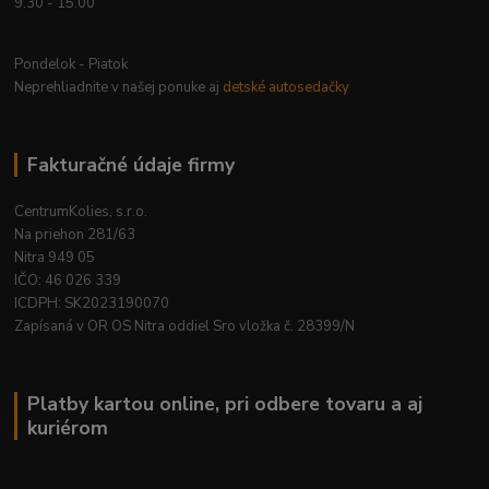
9.30 - 15.00
Pondelok - Piatok
Neprehliadnite v našej ponuke aj
detské autosedačky
Fakturačné údaje firmy
CentrumKolies, s.r.o.
Na priehon 281/63
Nitra 949 05
IČO: 46 026 339
ICDPH: SK2023190070
Zapísaná v OR OS Nitra oddiel Sro vložka č. 28399/N
Platby kartou online, pri odbere tovaru a aj
kuriérom