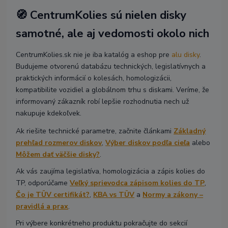
🧭 CentrumKolies sú nielen disky
samotné, ale aj vedomosti okolo nich
CentrumKolies.sk nie je iba katalóg a eshop pre
alu disky
.
Budujeme otvorenú databázu technických, legislatívnych a
praktických informácií o kolesách, homologizácii,
kompatibilite vozidiel a globálnom trhu s diskami. Veríme, že
informovaný zákazník robí lepšie rozhodnutia nech už
nakupuje kdekoľvek.
Ak riešite technické parametre, začnite článkami
Základný
prehľad rozmerov diskov
,
Výber diskov podľa cieľa
alebo
Môžem dať väčšie disky?
.
Ak vás zaujíma legislatíva, homologizácia a zápis kolies do
TP, odporúčame
Veľký sprievodca zápisom kolies do TP
,
Čo je TÜV certifikát?
,
KBA vs TÜV
a
Normy a zákony –
pravidlá a prax
.
Pri výbere konkrétneho produktu pokračujte do sekcií