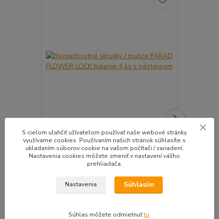
S cieľom uľahčiť užívateľom používať naše webové stránky
využívame cookies. Používaním našich stránok súhlasíte s
Bezpečnostné skrutky / matice FARAD
Snímač (sen
ukladaním súborov cookie na vašom počítači / zariadení.
FLOWER LOCK balenie 4 ks s nástavcom
ventil
Nastavenia cookies môžete zmeniť v nastavení vášho
Kvalitné bezpečnostné skrutky / matice (
Pre uľahčeni
prehliadača.
vyberieme...
košíka tento..
Súhlasím
Nastavenia
33,50 EUR
39,90 E
Na sklade |
/
sada
Doprava zadarmo
27,24 EUR
bez DPH
32,44 EUR
b
Súhlas môžete odmietnuť
tu
.