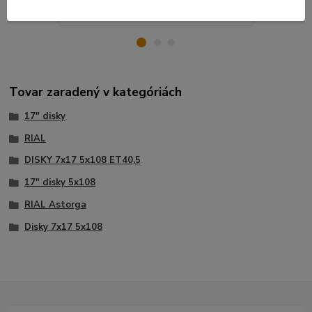
Pridať do košíka
Tovar zaradený v kategóriách
17" disky
RIAL
DISKY 7x17 5x108 ET40,5
17" disky 5x108
RIAL Astorga
Disky 7x17 5x108