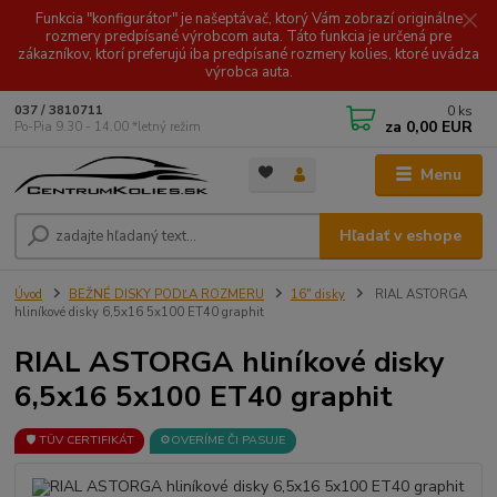
Funkcia "konfigurátor" je našeptávač, ktorý Vám zobrazí originálne
rozmery predpísané výrobcom auta. Táto funkcia je určená pre
zákazníkov, ktorí preferujú iba predpísané rozmery kolies, ktoré uvádza
výrobca auta.
0
ks
037 / 3810711
za
0,00 EUR
Po-Pia 9.30 - 14.00 *letný režim
Menu
Hľadať v eshope
Úvod
BEŽNÉ DISKY PODĽA ROZMERU
16" disky
RIAL ASTORGA
hliníkové disky 6,5x16 5x100 ET40 graphit
RIAL ASTORGA hliníkové disky
6,5x16 5x100 ET40 graphit
🛡️ TÜV CERTIFIKÁT
⚙️OVERÍME ČI PASUJE