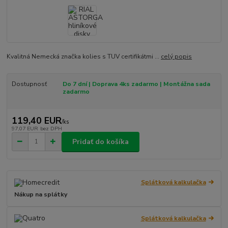
Kvalitná Nemecká značka kolies s TUV certifikátmi ...
celý popis
Dostupnosť
Do 7 dní | Doprava 4ks zadarmo | Montážna sada
zadarmo
119,40 EUR
/
ks
97,07 EUR
bez DPH
Pridať do košíka
Splátková kalkulačka
Nákup na splátky
Splátková kalkulačka