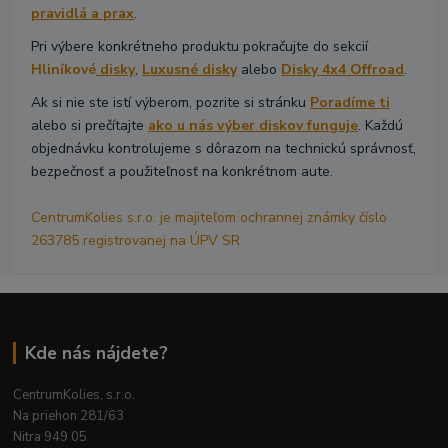
pravidlá a prax
.
Pri výbere konkrétneho produktu pokračujte do sekcií
Hliníkové
disky
,
Luxusné disky
alebo
Disky 4x4 Offroad
.
Ak si nie ste istí výberom, pozrite si stránku
Poradíme ti
alebo si prečítajte
ako u nás výber diskov funguje
. Každú
objednávku kontrolujeme s dôrazom na technickú správnosť,
bezpečnosť a použiteľnosť na konkrétnom aute.
CentrumKolies s.r.o. je majiteľom ochrannej známky číslo
263785 registrovanej na ÚPV SR
Kde nás nájdete?
CentrumKolies, s.r.o.
Na priehon 281/63
Nitra 949 05