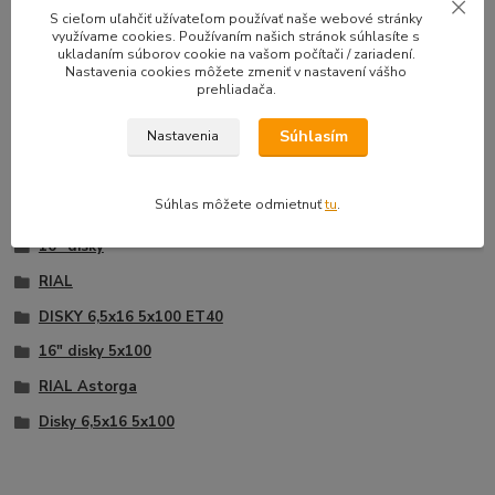
33,50 EUR
39,90 E
S cieľom uľahčiť užívateľom používať naše webové stránky
Na sklade |
/
sada
využívame cookies. Používaním našich stránok súhlasíte s
Doprava zadarmo
27,24 EUR
bez DPH
32,44 EUR
b
ukladaním súborov cookie na vašom počítači / zariadení.
Nastavenia cookies môžete zmeniť v nastavení vášho
Pridať do košíka
prehliadača.
Súhlasím
Nastavenia
Tovar zaradený v kategóriách
Súhlas môžete odmietnuť
tu
.
16" disky
RIAL
DISKY 6,5x16 5x100 ET40
16" disky 5x100
RIAL Astorga
Disky 6,5x16 5x100