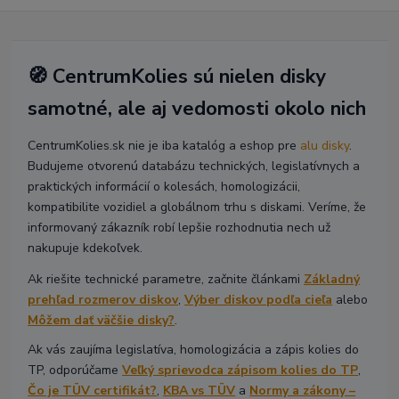
🧭 CentrumKolies sú nielen disky
samotné, ale aj vedomosti okolo nich
CentrumKolies.sk nie je iba katalóg a eshop pre
alu disky
.
Budujeme otvorenú databázu technických, legislatívnych a
praktických informácií o kolesách, homologizácii,
kompatibilite vozidiel a globálnom trhu s diskami. Veríme, že
informovaný zákazník robí lepšie rozhodnutia nech už
nakupuje kdekoľvek.
Ak riešite technické parametre, začnite článkami
Základný
prehľad rozmerov diskov
,
Výber diskov podľa cieľa
alebo
Môžem dať väčšie disky?
.
Ak vás zaujíma legislatíva, homologizácia a zápis kolies do
TP, odporúčame
Veľký sprievodca zápisom kolies do TP
,
Čo je TÜV certifikát?
,
KBA vs TÜV
a
Normy a zákony –