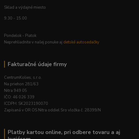
Sklad a výdajné miesto
9.30 - 15.00
Pondelok - Piatok
Neprehliadnite v našej ponuke aj
detské autosedačky
Fakturačné údaje firmy
CentrumKolies, s.r.o.
Na priehon 281/63
Nitra 949 05
IČO: 46 026 339
ICDPH: SK2023190070
Zapísaná v OR OS Nitra oddiel Sro vložka č. 28399/N
Platby kartou online, pri odbere tovaru a aj