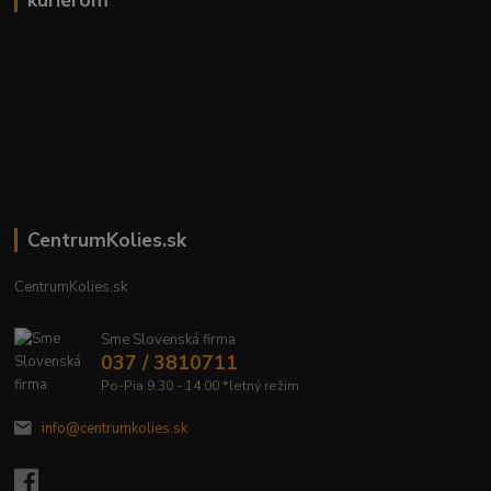
kuriérom
CentrumKolies.sk
CentrumKolies.sk
Sme Slovenská firma
037 / 3810711
Po-Pia 9.30 - 14.00 *letný režim
info@centrumkolies.sk