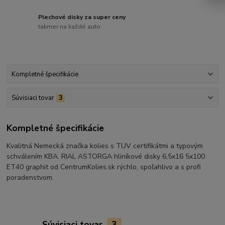
Plechové disky za super ceny
takmer na každé auto
Kompletné špecifikácie
Súvisiaci tovar
3
Kompletné špecifikácie
Kvalitná Nemecká značka kolies s TUV certifikátmi a typovým
schválením KBA. RIAL ASTORGA hliníkové disky 6,5x16 5x100
ET40 graphit od CentrumKolies.sk rýchlo, spoľahlivo a s profi
poradenstvom.
Súvisiaci tovar
3