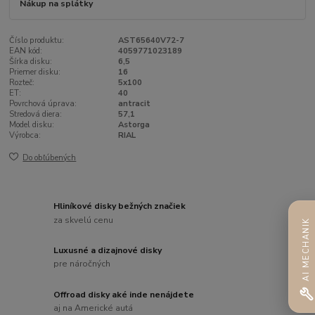
Nákup na splátky
Číslo produktu:
AST65640V72-7
EAN kód:
4059771023189
Šírka disku:
6,5
Priemer disku:
16
Rozteč:
5x100
ET:
40
Povrchová úprava:
antracit
Stredová diera:
57,1
Model disku:
Astorga
Výrobca:
RIAL
Do obľúbených
Hliníkové disky bežných značiek
za skvelú cenu
AI MECHANIK
Luxusné a dizajnové disky
pre náročných
Offroad disky aké inde nenájdete
aj na Americké autá