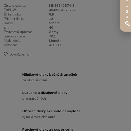
AI MECHANIK
Číslo produktu:
MN85840B74-5
EAN kód:
4046004073707
Šírka disku:
8,5
Priemer disku:
18
Rozteč:
5x112
ET:
40
Povrchová úprava:
čierny
Stredová diera:
70,1
Model disku:
Monstr
Výrobca:
ALUTEC
Do obľúbených
Hliníkové disky bežných značiek
za skvelú cenu
Luxusné a dizajnové disky
pre náročných
Offroad disky aké inde nenájdete
aj na Americké autá
Plechové disky za super ceny