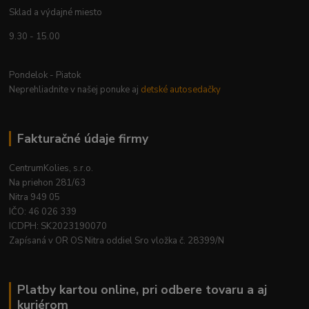
Sklad a výdajné miesto
9.30 - 15.00
Pondelok - Piatok
Neprehliadnite v našej ponuke aj
detské autosedačky
Fakturačné údaje firmy
CentrumKolies, s.r.o.
Na priehon 281/63
Nitra 949 05
IČO: 46 026 339
ICDPH: SK2023190070
Zapísaná v OR OS Nitra oddiel Sro vložka č. 28399/N
Platby kartou online, pri odbere tovaru a aj
kuriérom