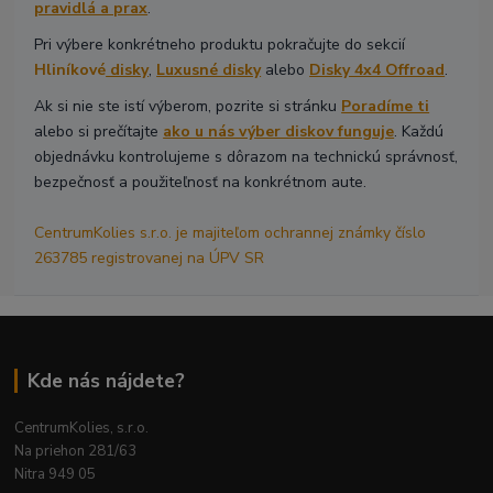
pravidlá a prax
.
Pri výbere konkrétneho produktu pokračujte do sekcií
Hliníkové
disky
,
Luxusné disky
alebo
Disky 4x4 Offroad
.
Ak si nie ste istí výberom, pozrite si stránku
Poradíme ti
alebo si prečítajte
ako u nás výber diskov funguje
. Každú
objednávku kontrolujeme s dôrazom na technickú správnosť,
bezpečnosť a použiteľnosť na konkrétnom aute.
CentrumKolies s.r.o. je majiteľom ochrannej známky číslo
263785 registrovanej na ÚPV SR
Kde nás nájdete?
CentrumKolies, s.r.o.
Na priehon 281/63
Nitra 949 05