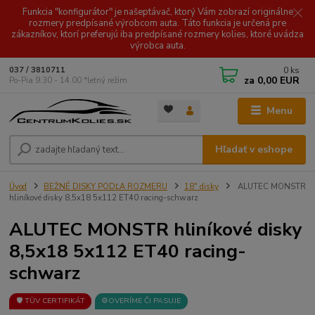
Funkcia "konfigurátor" je našeptávač, ktorý Vám zobrazí originálne
rozmery predpísané výrobcom auta. Táto funkcia je určená pre
zákazníkov, ktorí preferujú iba predpísané rozmery kolies, ktoré uvádza
výrobca auta.
0
ks
037 / 3810711
za
0,00 EUR
Po-Pia 9.30 - 14.00 *letný režim
Menu
Hľadať v eshope
Úvod
BEŽNÉ DISKY PODĽA ROZMERU
18" disky
ALUTEC MONSTR
hliníkové disky 8,5x18 5x112 ET40 racing-schwarz
ALUTEC MONSTR hliníkové disky
8,5x18 5x112 ET40 racing-
schwarz
🛡️ TÜV CERTIFIKÁT
⚙️OVERÍME ČI PASUJE