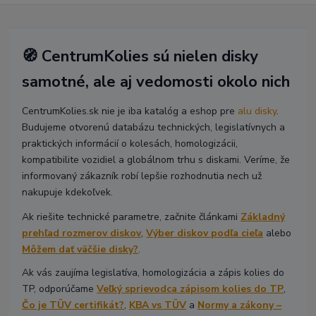
🧭 CentrumKolies sú nielen disky
samotné, ale aj vedomosti okolo nich
CentrumKolies.sk nie je iba katalóg a eshop pre
alu disky
.
Budujeme otvorenú databázu technických, legislatívnych a
praktických informácií o kolesách, homologizácii,
kompatibilite vozidiel a globálnom trhu s diskami. Veríme, že
informovaný zákazník robí lepšie rozhodnutia nech už
nakupuje kdekoľvek.
Ak riešite technické parametre, začnite článkami
Základný
prehľad rozmerov diskov
,
Výber diskov podľa cieľa
alebo
Môžem dať väčšie disky?
.
Ak vás zaujíma legislatíva, homologizácia a zápis kolies do
TP, odporúčame
Veľký sprievodca zápisom kolies do TP
,
Čo je TÜV certifikát?
,
KBA vs TÜV
a
Normy a zákony –