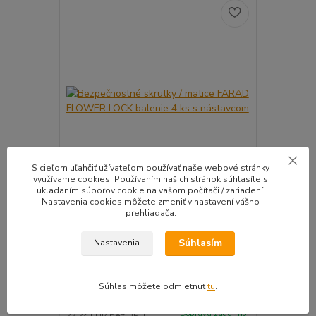
S cieľom uľahčiť užívateľom používať naše webové stránky
využívame cookies. Používaním našich stránok súhlasíte s
ukladaním súborov cookie na vašom počítači / zariadení.
Nastavenia cookies môžete zmeniť v nastavení vášho
prehliadača.
Bezpečnostné skrutky / matice FARAD
Snímač (sen
FLOWER LOCK balenie 4 ks s nástavcom
ventil
Súhlasím
Nastavenia
Kvalitné bezpečnostné skrutky / matice (
Pre uľahčeni
vyberieme...
košíka tento..
Súhlas môžete odmietnuť
tu
.
33,50 EUR
39,90 E
Na sklade |
/
sada
Doprava zadarmo
27,24 EUR
bez DPH
32,44 EUR
b