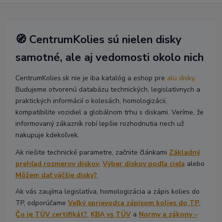
🧭 CentrumKolies sú nielen disky
samotné, ale aj vedomosti okolo nich
CentrumKolies.sk nie je iba katalóg a eshop pre
alu disky
.
Budujeme otvorenú databázu technických, legislatívnych a
praktických informácií o kolesách, homologizácii,
kompatibilite vozidiel a globálnom trhu s diskami. Veríme, že
informovaný zákazník robí lepšie rozhodnutia nech už
nakupuje kdekoľvek.
Ak riešite technické parametre, začnite článkami
Základný
prehľad rozmerov diskov
,
Výber diskov podľa cieľa
alebo
Môžem dať väčšie disky?
.
Ak vás zaujíma legislatíva, homologizácia a zápis kolies do
TP, odporúčame
Veľký sprievodca zápisom kolies do TP
,
Čo je TÜV certifikát?
,
KBA vs TÜV
a
Normy a zákony –