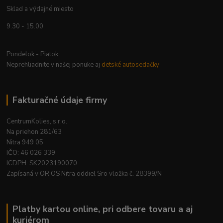
Sklad a výdajné miesto
9.30 - 15.00
Pondelok - Piatok
Neprehliadnite v našej ponuke aj
detské autosedačky
Fakturačné údaje firmy
CentrumKolies, s.r.o.
Na priehon 281/63
Nitra 949 05
IČO: 46 026 339
ICDPH: SK2023190070
Zapísaná v OR OS Nitra oddiel Sro vložka č. 28399/N
Platby kartou online, pri odbere tovaru a aj
kuriérom