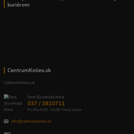
kuriérom
CentrumKolies.sk
CentrumKolies.sk
Sme Slovenská firma
037 / 3810711
Po-Pia 9.30 - 14.00 *letný režim
info@centrumkolies.sk