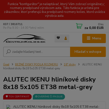
Funkcia "konfigurátor" je našeptávač, ktorý Vám zobrazí originálne
rozmery predpísané výrobcom auta. Táto funkcia je určená pre
zákazníkov, ktorí preferujú iba predpísané rozmery kolies, ktoré uvádza
výrobca auta.
0
ks
037 / 3810711
za
0,00 EUR
Po-Pia 9.30 - 14.00 *letný režim
Menu
Hľadať v eshope
Úvod
BEŽNÉ DISKY PODĽA ROZMERU
18" disky
ALUTEC IKENU
hliníkové disky 8x18 5x105 ET38 metal-grey
ALUTEC IKENU hliníkové disky
8x18 5x105 ET38 metal-grey
🛡️ TÜV CERTIFIKÁT
⚙️OVERÍME ČI PASUJE