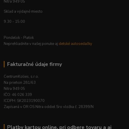
Nitra 949 05
Sklad a výdajné miesto
9.30 - 15.00
Pondelok - Piatok
Neprehliadnite v našej ponuke aj
detské autosedačky
Fakturačné údaje firmy
CentrumKolies, s.r.o.
Na priehon 281/63
Nitra 949 05
IČO: 46 026 339
ICDPH: SK2023190070
Zapísaná v OR OS Nitra oddiel Sro vložka č. 28399/N
Platby kartou online, pri odbere tovaru a aj