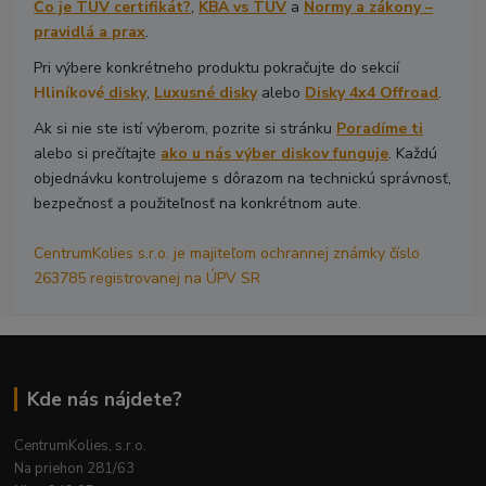
Čo je TÜV certifikát?
,
KBA vs TÜV
a
Normy a zákony –
pravidlá a prax
.
Pri výbere konkrétneho produktu pokračujte do sekcií
Hliníkové
disky
,
Luxusné disky
alebo
Disky 4x4 Offroad
.
Ak si nie ste istí výberom, pozrite si stránku
Poradíme ti
alebo si prečítajte
ako u nás výber diskov funguje
. Každú
objednávku kontrolujeme s dôrazom na technickú správnosť,
bezpečnosť a použiteľnosť na konkrétnom aute.
CentrumKolies s.r.o. je majiteľom ochrannej známky číslo
263785 registrovanej na ÚPV SR
Kde nás nájdete?
CentrumKolies, s.r.o.
Na priehon 281/63