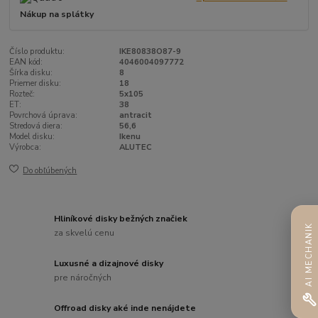
Nákup na splátky
Číslo produktu:
IKE80838O87-9
EAN kód:
4046004097772
Šírka disku:
8
Priemer disku:
18
Rozteč:
5x105
ET:
38
Povrchová úprava:
antracit
Stredová diera:
56,6
Model disku:
Ikenu
Výrobca:
ALUTEC
Do obľúbených
Hliníkové disky bežných značiek
AI MECHANIK
za skvelú cenu
Luxusné a dizajnové disky
pre náročných
Offroad disky aké inde nenájdete