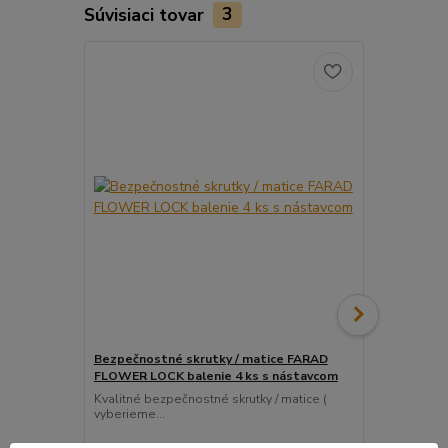
Súvisiaci tovar
3
Bezpečnostné skrutky / matice FARAD
Snímač (sen
FLOWER LOCK balenie 4 ks s nástavcom
ventil
Kvalitné bezpečnostné skrutky / matice (
Pre uľahčeni
vyberieme...
košíka tento..