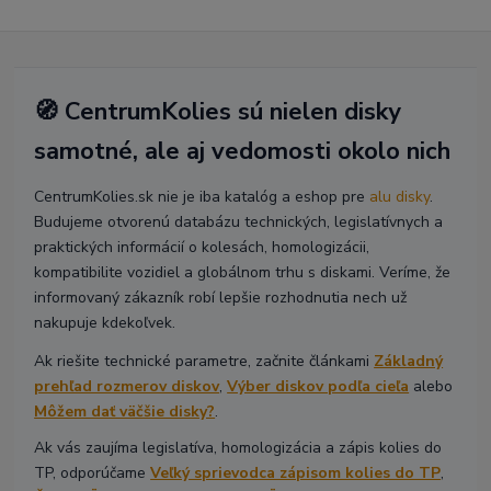
🧭 CentrumKolies sú nielen disky
samotné, ale aj vedomosti okolo nich
CentrumKolies.sk nie je iba katalóg a eshop pre
alu disky
.
Budujeme otvorenú databázu technických, legislatívnych a
praktických informácií o kolesách, homologizácii,
kompatibilite vozidiel a globálnom trhu s diskami. Veríme, že
informovaný zákazník robí lepšie rozhodnutia nech už
nakupuje kdekoľvek.
Ak riešite technické parametre, začnite článkami
Základný
prehľad rozmerov diskov
,
Výber diskov podľa cieľa
alebo
Môžem dať väčšie disky?
.
Ak vás zaujíma legislatíva, homologizácia a zápis kolies do
TP, odporúčame
Veľký sprievodca zápisom kolies do TP
,