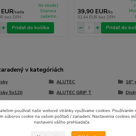
Na sklade |
z
 EUR
39,90 EUR
Doprava
Mon
/
sada
/
ks
zadarmo
UR
bez DPH
32,44 EUR
bez DPH
Pridať do košíka
Pridať do ko
zaradený v kategóriách
isky
ALUTEC
16" 
isky 5x120
ALUTEC GRIP T
Disk
ívateľom používať naše webové stránky využívame cookies. Používaním 
ím súborov cookie na vašom počítači / zariadení. Nastavenia cookies m
nastavení vášho prehliadača.