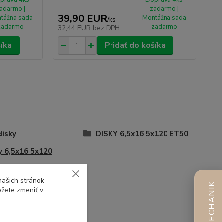
adarmo |
zadarmo |
39,90 EUR
tážna sada
Montážna sada
/
ks
zadarmo
zadarmo
32,44 EUR
bez DPH
šíka
Pridať do košíka
disky
DISKY 6,5x16 5x120 ET50
y 6,5x16 5x120
našich stránok
AI MECHANIK
ôžete zmeniť v