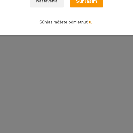
Súhlasím
Nastavenia
Súhlas môžete odmietnuť
tu
.