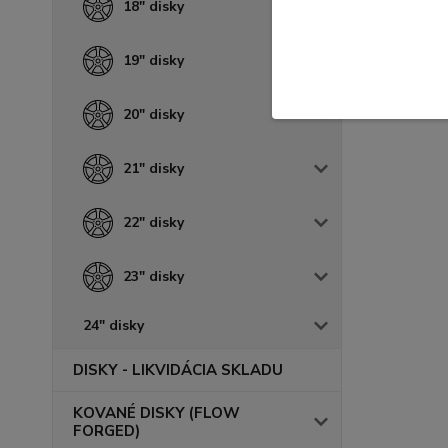
18" disky
19" disky
20" disky
21" disky
22" disky
23" disky
24" disky
DISKY - LIKVIDÁCIA SKLADU
KOVANÉ DISKY (FLOW
FORGED)