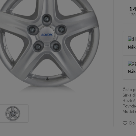
14
120
Nák
Nák
Číslo p
Šírka di
Rozteč:
Povrch
Model d
Do 