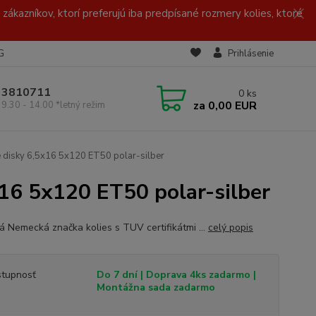
zákazníkov, ktorí preferujú iba predpísané rozmery kolies, ktoré
G
Prihlásenie
/ 3810711
0
ks
za
0,00 EUR
 9.30 - 14.00 *letný režim
 disky 6,5x16 5x120 ET50 polar-silber
16 5x120 ET50 polar-silber
ná Nemecká značka kolies s TUV certifikátmi ...
celý popis
tupnosť
Do 7 dní | Doprava 4ks zadarmo |
Montážna sada zadarmo