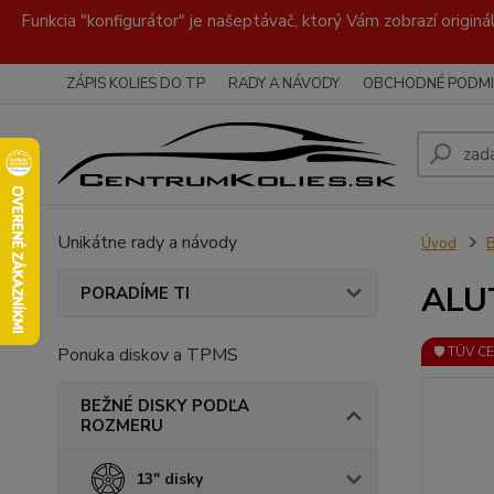
Funkcia "konfigurátor" je našeptávač, ktorý Vám zobrazí originá
ZÁPIS KOLIES DO TP
RADY A NÁVODY
OBCHODNÉ PODMI
Unikátne rady a návody
Úvod
ALUT
PORADÍME TI
Ponuka diskov a TPMS
🛡️ TÜV C
BEŽNÉ DISKY PODĽA
ROZMERU
13" disky