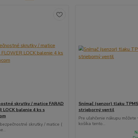
ostné skrutky / matice FARAD
Snímač (senzor) tlaku TPMS
LOCK balenie 4 ks s
strieborný ventil
com
Pre uľahčenie nákupu môžete v
košíka tento...
 bezpečnostné skrutky / matice (
e...
N
Do