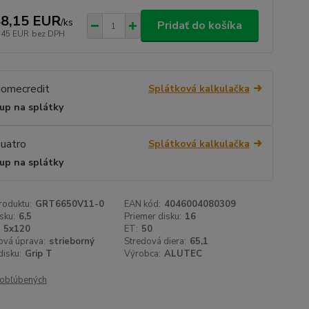
8,15 EUR
/
ks
Pridať do košíka
,45 EUR
bez DPH
Splátková kalkulačka
up na splátky
Splátková kalkulačka
up na splátky
roduktu:
GRT6650V11-0
EAN kód:
4046004080309
sku:
6,5
Priemer disku:
16
5x120
ET:
50
ová úprava:
strieborný
Stredová diera:
65,1
isku:
Grip T
Výrobca:
ALUTEC
obľúbených