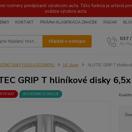
lne rozmery predpísané výrobcom auta. Táto funkcia je určená pre 
uvádza výrobca auta.
ENKY
KONTAKT
PRÁVNA KLASIFIKÁCIA ZNAČIEK
RADAR
BLO
037 
Hľadať v eshope
Po-Pia
BEŽNÉ DISKY PODĽA ROZMERU
16" disky
ALUTEC GRIP T hliníkové
EC GRIP T hliníkové disky 6,5x
ERTIFIKÁT
⚙️OVERÍME ČI PASUJE
Kvalit
Dos