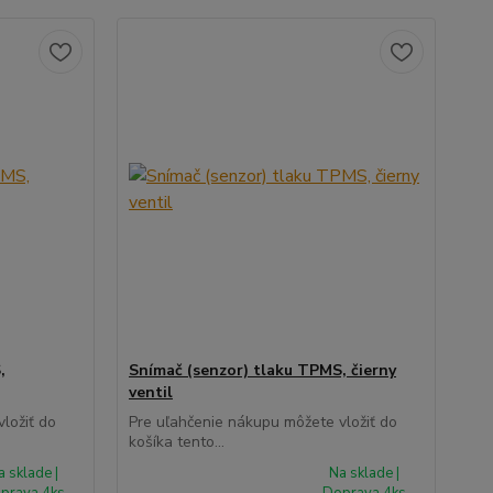
,
Snímač (senzor) tlaku TPMS, čierny
ventil
ložiť do
Pre uľahčenie nákupu môžete vložiť do
košíka tento...
a sklade |
Na sklade |
prava 4ks
Doprava 4ks