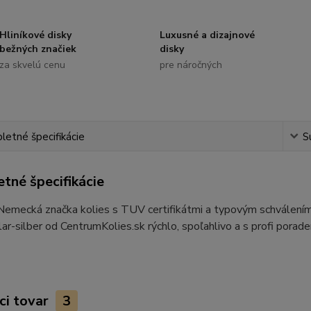
Hliníkové disky
Luxusné a dizajnové
bežných značiek
disky
za skvelú cenu
pre náročných
etné špecifikácie
S
tné špecifikácie
 Nemecká značka kolies s TUV certifikátmi a typovým schvále
r-silber od CentrumKolies.sk rýchlo, spoľahlivo a s profi porad
ci tovar
3