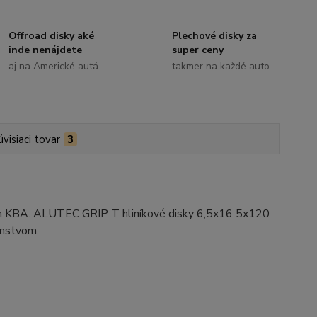
Offroad disky aké
Plechové disky za
inde nenájdete
super ceny
aj na Americké autá
takmer na každé auto
úvisiaci tovar
3
ním KBA. ALUTEC GRIP T hliníkové disky 6,5x16 5x120
enstvom.