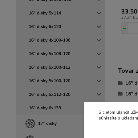
33,50
16" disky 5x114
27,24 E
16" disky 6x120
16" disky 4x100-108
16" disky 5x108-120
16" disky 5x100-112
Tovar 
16" disky 5x100-120
16" d
16" d
16" disky 5x112-120
16" disky 6x139
S cieľom uľahčiť už
súhlasíte s ukladan
17" disky