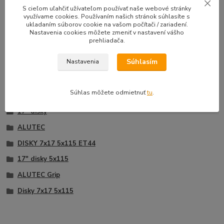
33,50 EUR
39,90 E
S cieľom uľahčiť užívateľom používať naše webové stránky
Na sklade |
/
sada
využívame cookies. Používaním našich stránok súhlasíte s
Doprava zadarmo
27,24 EUR
bez DPH
32,44 EUR
b
ukladaním súborov cookie na vašom počítači / zariadení.
Nastavenia cookies môžete zmeniť v nastavení vášho
Pridať do košíka
prehliadača.
Súhlasím
Nastavenia
Tovar zaradený v kategóriách
Súhlas môžete odmietnuť
tu
.
17" disky
ALUTEC
DISKY 7x17 5x115 ET44
17" disky 5x115
ALUTEC Grip
Disky 7x17 5x115