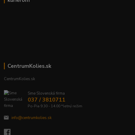
kuriérom
CentrumKolies.sk
CentrumKolies.sk
Sme Slovenská firma
037 / 3810711
Po-Pia 9.30 - 14.00 *letný režim
info@centrumkolies.sk