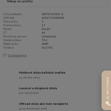
Nákup na splátky
Číslo produktu:
GR70744G51-0
EAN kód:
4059771008568
Šírka disku:
7
Priemer disku:
17
Rozteč:
5x115
ET:
44
Povrchová úprava:
strieborný
Stredová diera:
70,1
Model disku:
GRIP
Výrobca:
ALUTEC
Do obľúbených
Hliníkové disky bežných značiek
za skvelú cenu
AI MECHANIK
Luxusné a dizajnové disky
pre náročných
Offroad disky aké inde nenájdete
aj na Americké autá