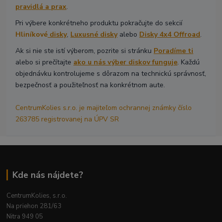
pravidlá a prax
.
Pri výbere konkrétneho produktu pokračujte do sekcií
Hliníkové
disky
,
Luxusné disky
alebo
Disky 4x4 Offroad
.
Ak si nie ste istí výberom, pozrite si stránku
Poradíme ti
alebo si prečítajte
ako u nás výber diskov funguje
. Každú
objednávku kontrolujeme s dôrazom na technickú správnosť,
bezpečnosť a použiteľnosť na konkrétnom aute.
CentrumKolies s.r.o. je majiteľom ochrannej známky číslo
263785 registrovanej na ÚPV SR
Kde nás nájdete?
CentrumKolies, s.r.o.
Na priehon 281/63
Nitra 949 05