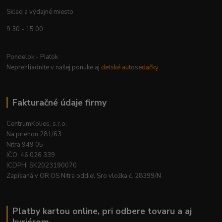
Sklad a výdajné miesto
9.30 - 15.00
Pondelok - Piatok
Neprehliadnite v našej ponuke aj
detské autosedačky
Fakturačné údaje firmy
CentrumKolies, s.r.o.
Na priehon 281/63
Nitra 949 05
IČO: 46 026 339
ICDPH: SK2023190070
Zapísaná v OR OS Nitra oddiel Sro vložka č. 28399/N
Platby kartou online, pri odbere tovaru a aj