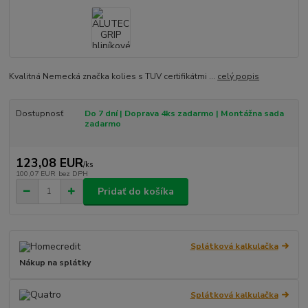
Kvalitná Nemecká značka kolies s TUV certifikátmi ...
celý popis
Dostupnosť
Do 7 dní | Doprava 4ks zadarmo | Montážna sada
zadarmo
123,08 EUR
/
ks
100,07 EUR
bez DPH
Pridať do košíka
Splátková kalkulačka
Nákup na splátky
Splátková kalkulačka