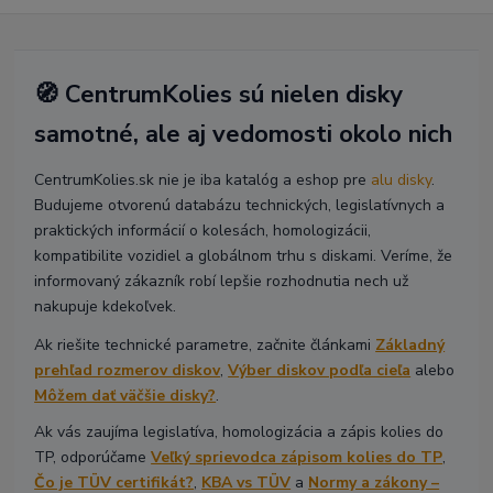
🧭 CentrumKolies sú nielen disky
samotné, ale aj vedomosti okolo nich
CentrumKolies.sk nie je iba katalóg a eshop pre
alu disky
.
Budujeme otvorenú databázu technických, legislatívnych a
praktických informácií o kolesách, homologizácii,
kompatibilite vozidiel a globálnom trhu s diskami. Veríme, že
informovaný zákazník robí lepšie rozhodnutia nech už
nakupuje kdekoľvek.
Ak riešite technické parametre, začnite článkami
Základný
prehľad rozmerov diskov
,
Výber diskov podľa cieľa
alebo
Môžem dať väčšie disky?
.
Ak vás zaujíma legislatíva, homologizácia a zápis kolies do
TP, odporúčame
Veľký sprievodca zápisom kolies do TP
,
Čo je TÜV certifikát?
,
KBA vs TÜV
a
Normy a zákony –