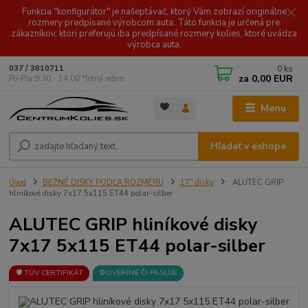
Funkcia "konfigurátor" je našeptávač, ktorý Vám zobrazí originálne
rozmery predpísané výrobcom auta. Táto funkcia je určená pre
zákazníkov, ktorí preferujú iba predpísané rozmery kolies, ktoré uvádza
výrobca auta.
0
ks
037 / 3810711
za
0,00 EUR
Po-Pia 9.30 - 14.00 *letný režim
Menu
Hľadať v eshope
Úvod
BEŽNÉ DISKY PODĽA ROZMERU
17" disky
ALUTEC GRIP
hliníkové disky 7x17 5x115 ET44 polar-silber
ALUTEC GRIP hliníkové disky
7x17 5x115 ET44 polar-silber
🛡️ TÜV CERTIFIKÁT
⚙️OVERÍME ČI PASUJE