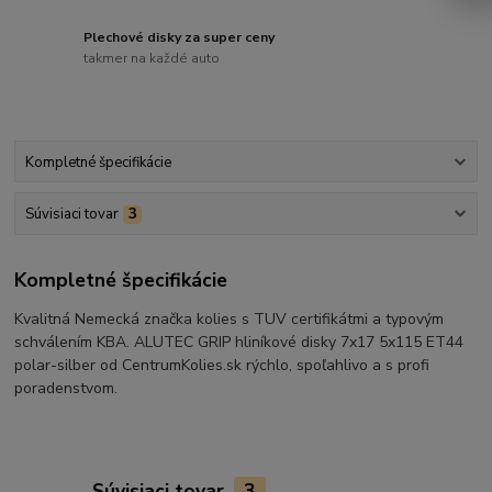
Plechové disky za super ceny
takmer na každé auto
Kompletné špecifikácie
Súvisiaci tovar
3
Kompletné špecifikácie
Kvalitná Nemecká značka kolies s TUV certifikátmi a typovým
schválením KBA. ALUTEC GRIP hliníkové disky 7x17 5x115 ET44
polar-silber od CentrumKolies.sk rýchlo, spoľahlivo a s profi
poradenstvom.
Súvisiaci tovar
3