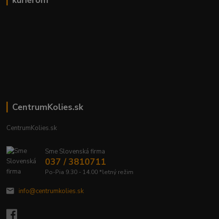
kuriérom
CentrumKolies.sk
CentrumKolies.sk
Sme Slovenská firma
037 / 3810711
Po-Pia 9.30 - 14.00 *letný režim
info@centrumkolies.sk