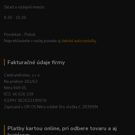
Sklad a výdajné miesto
9.30 - 15.00
Pondelok - Piatok
Neprehliadnite v našej ponuke aj
detské autosedačky
Fakturačné údaje firmy
CentrumKolies, s.r.o.
Na priehon 281/63
Nitra 949 05
IČO: 46 026 339
ICDPH: SK2023190070
Zapísaná v OR OS Nitra oddiel Sro vložka č. 28399/N
Platby kartou online, pri odbere tovaru a aj