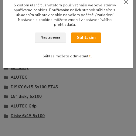
33,50 EUR
39,90 E
S cieľom uľahčiť užívateľom používať naše webové stránky
Na sklade |
/
sada
využívame cookies. Používaním našich stránok súhlasíte s
Doprava zadarmo
27,24 EUR
bez DPH
32,44 EUR
b
ukladaním súborov cookie na vašom počítači / zariadení.
Nastavenia cookies môžete zmeniť v nastavení vášho
Pridať do košíka
prehliadača.
Súhlasím
Nastavenia
Tovar zaradený v kategóriách
Súhlas môžete odmietnuť
tu
.
15" disky
ALUTEC
DISKY 6x15 5x100 ET45
15" disky 5x100
ALUTEC Grip
Disky 6x15 5x100