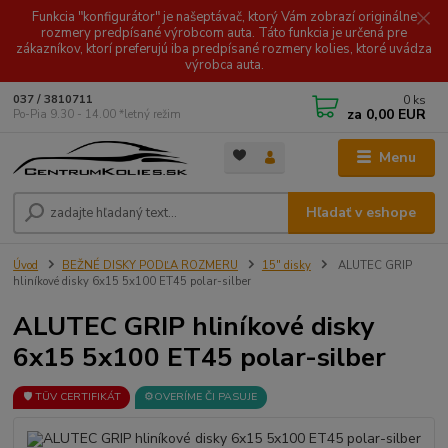
Funkcia "konfigurátor" je našeptávač, ktorý Vám zobrazí originálne
rozmery predpísané výrobcom auta. Táto funkcia je určená pre
zákazníkov, ktorí preferujú iba predpísané rozmery kolies, ktoré uvádza
výrobca auta.
0
ks
037 / 3810711
za
0,00 EUR
Po-Pia 9.30 - 14.00 *letný režim
Menu
Hľadať v eshope
Úvod
BEŽNÉ DISKY PODĽA ROZMERU
15" disky
ALUTEC GRIP
hliníkové disky 6x15 5x100 ET45 polar-silber
ALUTEC GRIP hliníkové disky
6x15 5x100 ET45 polar-silber
🛡️ TÜV CERTIFIKÁT
⚙️OVERÍME ČI PASUJE