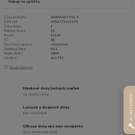
Nákup na splátky
Číslo produktu:
GR60545TY31-0
EAN kód:
4059771021574
Šírka disku:
6
Priemer disku:
15
Rozteč:
5x100
ET:
45
Povrchová úprava:
strieborný
Stredová diera:
54,1
Model disku:
GRIP
Výrobca:
ALUTEC
Do obľúbených
Hliníkové disky bežných značiek
za skvelú cenu
AI MECHANIK
Luxusné a dizajnové disky
pre náročných
Offroad disky aké inde nenájdete
aj na Americké autá