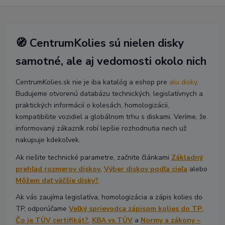
🧭 CentrumKolies sú nielen disky
samotné, ale aj vedomosti okolo nich
CentrumKolies.sk nie je iba katalóg a eshop pre
alu disky
.
Budujeme otvorenú databázu technických, legislatívnych a
praktických informácií o kolesách, homologizácii,
kompatibilite vozidiel a globálnom trhu s diskami. Veríme, že
informovaný zákazník robí lepšie rozhodnutia nech už
nakupuje kdekoľvek.
Ak riešite technické parametre, začnite článkami
Základný
prehľad rozmerov diskov
,
Výber diskov podľa cieľa
alebo
Môžem dať väčšie disky?
.
Ak vás zaujíma legislatíva, homologizácia a zápis kolies do
TP, odporúčame
Veľký sprievodca zápisom kolies do TP
,
Čo je TÜV certifikát?
,
KBA vs TÜV
a
Normy a zákony –