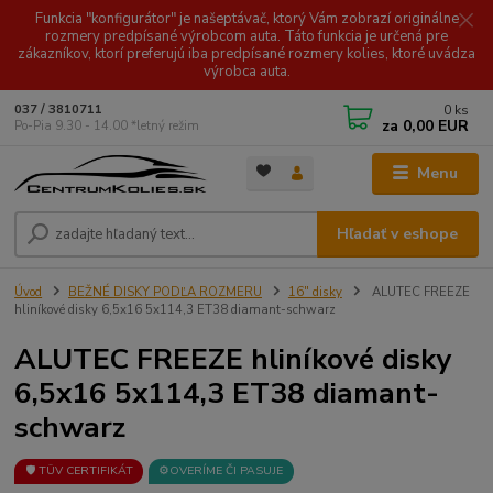
Funkcia "konfigurátor" je našeptávač, ktorý Vám zobrazí originálne
rozmery predpísané výrobcom auta. Táto funkcia je určená pre
zákazníkov, ktorí preferujú iba predpísané rozmery kolies, ktoré uvádza
výrobca auta.
0
ks
037 / 3810711
za
0,00 EUR
Po-Pia 9.30 - 14.00 *letný režim
Menu
Hľadať v eshope
Úvod
BEŽNÉ DISKY PODĽA ROZMERU
16" disky
ALUTEC FREEZE
hliníkové disky 6,5x16 5x114,3 ET38 diamant-schwarz
ALUTEC FREEZE hliníkové disky
6,5x16 5x114,3 ET38 diamant-
schwarz
🛡️ TÜV CERTIFIKÁT
⚙️OVERÍME ČI PASUJE