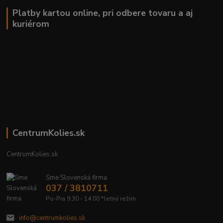
Platby kartou online, pri odbere tovaru a aj
kuriérom
CentrumKolies.sk
CentrumKolies.sk
Sme Slovenská firma
037 / 3810711
Po-Pia 9.30 - 14.00 *letný režim
info@centrumkolies.sk