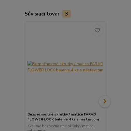
Súvisiaci tovar
3
Bezpečnostné skrutky / matice FARAD
Snímač (sen
FLOWER LOCK balenie 4 ks s nástavcom
ventil
Kvalitné bezpečnostné skrutky / matice (
Pre uľahčeni
vyberieme...
košíka tento..