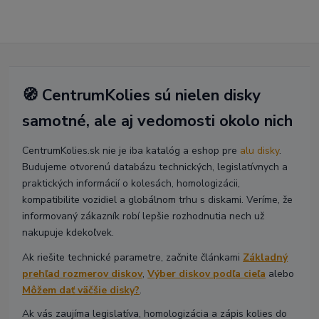
🧭 CentrumKolies sú nielen disky
samotné, ale aj vedomosti okolo nich
CentrumKolies.sk nie je iba katalóg a eshop pre
alu disky
.
Budujeme otvorenú databázu technických, legislatívnych a
praktických informácií o kolesách, homologizácii,
kompatibilite vozidiel a globálnom trhu s diskami. Veríme, že
informovaný zákazník robí lepšie rozhodnutia nech už
nakupuje kdekoľvek.
Ak riešite technické parametre, začnite článkami
Základný
prehľad rozmerov diskov
,
Výber diskov podľa cieľa
alebo
Môžem dať väčšie disky?
.
Ak vás zaujíma legislatíva, homologizácia a zápis kolies do