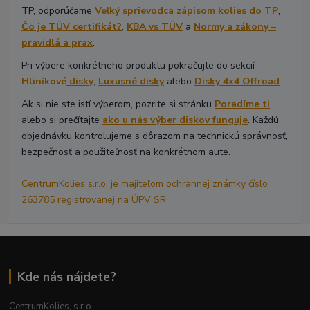
TP, odporúčame
Veľký sprievodca zápisom kolies do TP
,
Čo je TÜV certifikát?
,
KBA vs TÜV
a
Normy a zákony –
pravidlá a prax
.
Pri výbere konkrétneho produktu pokračujte do sekcií
Hliníkové
disky
,
Luxusné disky
alebo
Disky 4x4 Offroad
.
Ak si nie ste istí výberom, pozrite si stránku
Poradíme ti
alebo si prečítajte
ako u nás výber diskov funguje
. Každú
objednávku kontrolujeme s dôrazom na technickú správnosť,
bezpečnosť a použiteľnosť na konkrétnom aute.
CentrumKolies s.r.o. je majiteľom ochrannej známky číslo
263785 registrovanej na ÚPV SR
Kde nás nájdete?
CentrumKolies, s.r.o.