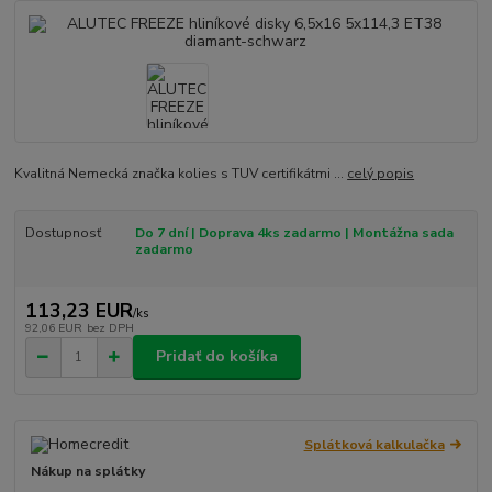
Kvalitná Nemecká značka kolies s TUV certifikátmi ...
celý popis
Dostupnosť
Do 7 dní | Doprava 4ks zadarmo | Montážna sada
zadarmo
113,23 EUR
/
ks
92,06 EUR
bez DPH
Pridať do košíka
Splátková kalkulačka
Nákup na splátky