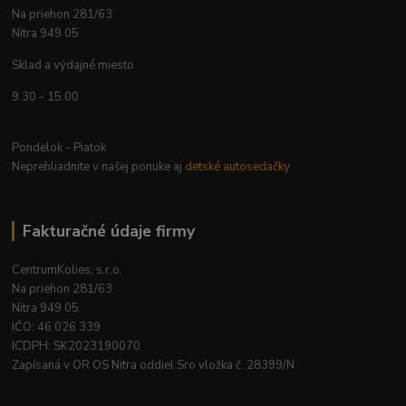
Na priehon 281/63
Nitra 949 05
Sklad a výdajné miesto
9.30 - 15.00
Pondelok - Piatok
Neprehliadnite v našej ponuke aj
detské autosedačky
Fakturačné údaje firmy
CentrumKolies, s.r.o.
Na priehon 281/63
Nitra 949 05
IČO: 46 026 339
ICDPH: SK2023190070
Zapísaná v OR OS Nitra oddiel Sro vložka č. 28399/N