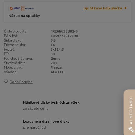
Splátková kalkulačka
Nákup na splátky
Číslo produktu:
FRE65638B82-6
EAN kód:
4059771012190
Šírka disku:
6,5
Priemer disku:
16
Rozteč:
5x114,3
ET:
38
Povrchová úprava:
čierny
Stredová diera:
70,1
Model disku:
Freeze
Výrobca:
ALUTEC
Do obľúbených
AI MECHANIK
Hliníkové disky bežných značiek
za skvelú cenu
Luxusné a dizajnové disky
pre náročných