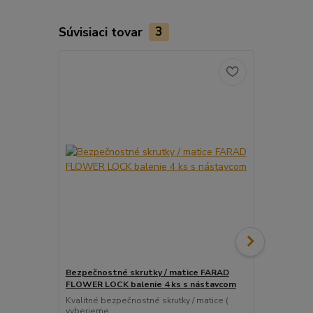
Súvisiaci tovar
3
Bezpečnostné skrutky / matice FARAD
Snímač (sen
FLOWER LOCK balenie 4 ks s nástavcom
ventil
Kvalitné bezpečnostné skrutky / matice (
Pre uľahčeni
vyberieme...
košíka tento..