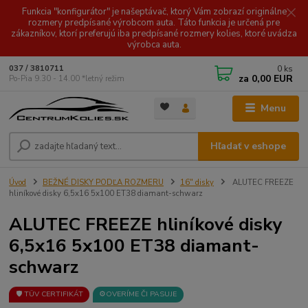
Funkcia "konfigurátor" je našeptávač, ktorý Vám zobrazí originálne
rozmery predpísané výrobcom auta. Táto funkcia je určená pre
zákazníkov, ktorí preferujú iba predpísané rozmery kolies, ktoré uvádza
výrobca auta.
0
ks
037 / 3810711
za
0,00 EUR
Po-Pia 9.30 - 14.00 *letný režim
Menu
Hľadať v eshope
Úvod
BEŽNÉ DISKY PODĽA ROZMERU
16" disky
ALUTEC FREEZE
hliníkové disky 6,5x16 5x100 ET38 diamant-schwarz
ALUTEC FREEZE hliníkové disky
6,5x16 5x100 ET38 diamant-
schwarz
🛡️ TÜV CERTIFIKÁT
⚙️OVERÍME ČI PASUJE