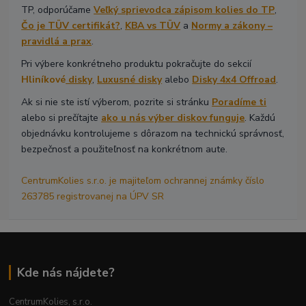
TP, odporúčame
Veľký sprievodca zápisom kolies do TP
,
Čo je TÜV certifikát?
,
KBA vs TÜV
a
Normy a zákony –
pravidlá a prax
.
Pri výbere konkrétneho produktu pokračujte do sekcií
Hliníkové
disky
,
Luxusné disky
alebo
Disky 4x4 Offroad
.
Ak si nie ste istí výberom, pozrite si stránku
Poradíme ti
alebo si prečítajte
ako u nás výber diskov funguje
. Každú
objednávku kontrolujeme s dôrazom na technickú správnosť,
bezpečnosť a použiteľnosť na konkrétnom aute.
CentrumKolies s.r.o. je majiteľom ochrannej známky číslo
263785 registrovanej na ÚPV SR
Kde nás nájdete?
CentrumKolies, s.r.o.