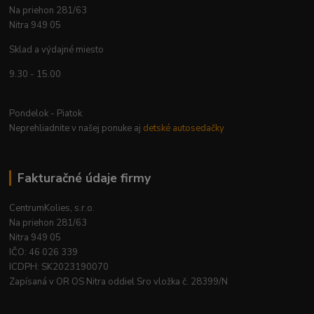
Na priehon 281/63
Nitra 949 05
Sklad a výdajné miesto
9.30 - 15.00
Pondelok - Piatok
Neprehliadnite v našej ponuke aj
detské autosedačky
Fakturačné údaje firmy
CentrumKolies, s.r.o.
Na priehon 281/63
Nitra 949 05
IČO: 46 026 339
ICDPH: SK2023190070
Zapísaná v OR OS Nitra oddiel Sro vložka č. 28399/N