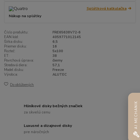
Splátková kalkulačka
Nákup na splátky
Číslo produktu:
FRE65638V72-6
EAN kód:
4059771012145
Šírka disku:
6,5
Priemer disku:
16
Rozteč:
5x100
ET:
38
Povrchová úprava:
čierny
Stredová diera:
57,1
Model disku:
Freeze
Výrobca:
ALUTEC
Do obľúbených
AI MECHANIK
Hliníkové disky bežných značiek
za skvelú cenu
Luxusné a dizajnové disky
pre náročných