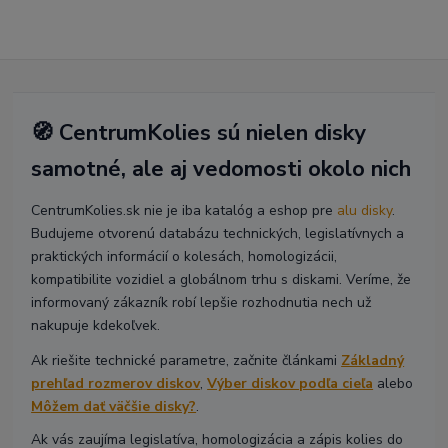
🧭 CentrumKolies sú nielen disky
samotné, ale aj vedomosti okolo nich
CentrumKolies.sk nie je iba katalóg a eshop pre
alu disky
.
Budujeme otvorenú databázu technických, legislatívnych a
praktických informácií o kolesách, homologizácii,
kompatibilite vozidiel a globálnom trhu s diskami. Veríme, že
informovaný zákazník robí lepšie rozhodnutia nech už
nakupuje kdekoľvek.
Ak riešite technické parametre, začnite článkami
Základný
prehľad rozmerov diskov
,
Výber diskov podľa cieľa
alebo
Môžem dať väčšie disky?
.
Ak vás zaujíma legislatíva, homologizácia a zápis kolies do