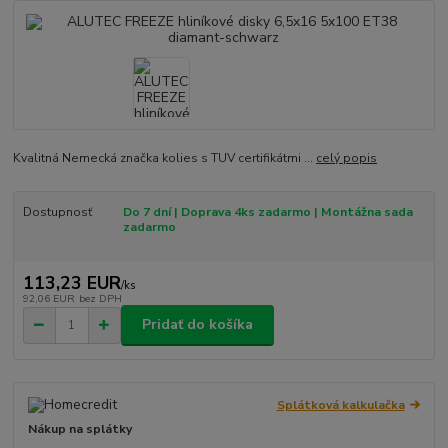
Kvalitná Nemecká značka kolies s TUV certifikátmi ...
celý popis
Dostupnosť
Do 7 dní | Doprava 4ks zadarmo | Montážna sada
zadarmo
113,23 EUR
/
ks
92,06 EUR
bez DPH
Pridať do košíka
Splátková kalkulačka
Nákup na splátky