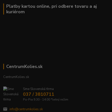
Platby kartou online, pri odbere tovaru a aj
kuriérom
CentrumKolies.sk
CentrumKolies.sk
Sme Slovenská firma
037 / 3810711
Po-Pia 9.30 - 14.00 *letný režim
info@centrumkolies.sk