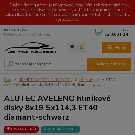
Funkcia "konfigurátor" je našeptávač, ktorý Vám zobrazí originálne
rozmery predpísané výrobcom auta. Táto funkcia je určená pre
zákazníkov, ktorí preferujú iba predpísané rozmery kolies, ktoré uvádza
výrobca auta.
0
ks
037 / 3810711
za
0,00 EUR
Po-Pia 9.30 - 14.00 *letný režim
Menu
Hľadať v eshope
Úvod
BEŽNÉ DISKY PODĽA ROZMERU
19" disky
ALUTEC
AVELENO hliníkové disky 8x19 5x114,3 ET40 diamant-schwarz
ALUTEC AVELENO hliníkové
disky 8x19 5x114,3 ET40
diamant-schwarz
🛡️ TÜV CERTIFIKÁT
⚙️OVERÍME ČI PASUJE