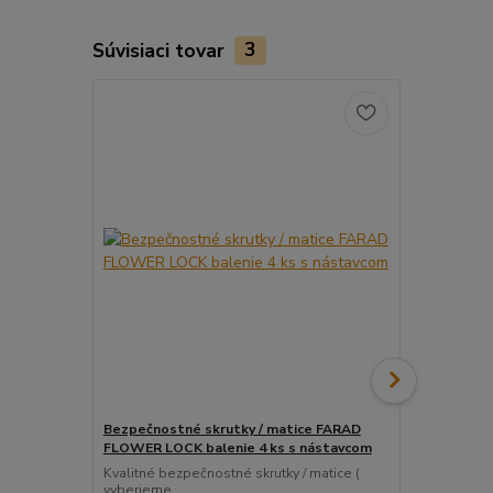
Súvisiaci tovar
3
Bezpečnostné skrutky / matice FARAD
Snímač (sen
FLOWER LOCK balenie 4 ks s nástavcom
ventil
Kvalitné bezpečnostné skrutky / matice (
Pre uľahčeni
vyberieme...
košíka tento..