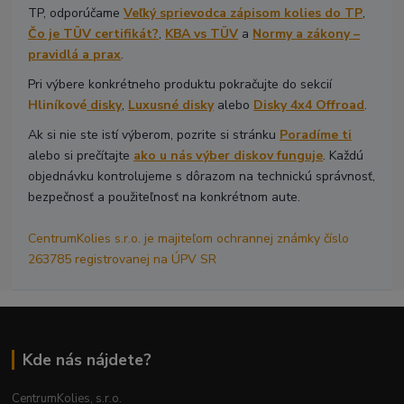
TP, odporúčame
Veľký sprievodca zápisom kolies do TP
,
Čo je TÜV certifikát?
,
KBA vs TÜV
a
Normy a zákony –
pravidlá a prax
.
Pri výbere konkrétneho produktu pokračujte do sekcií
Hliníkové
disky
,
Luxusné disky
alebo
Disky 4x4 Offroad
.
Ak si nie ste istí výberom, pozrite si stránku
Poradíme ti
alebo si prečítajte
ako u nás výber diskov funguje
. Každú
objednávku kontrolujeme s dôrazom na technickú správnosť,
bezpečnosť a použiteľnosť na konkrétnom aute.
CentrumKolies s.r.o. je majiteľom ochrannej známky číslo
263785 registrovanej na ÚPV SR
Kde nás nájdete?
CentrumKolies, s.r.o.