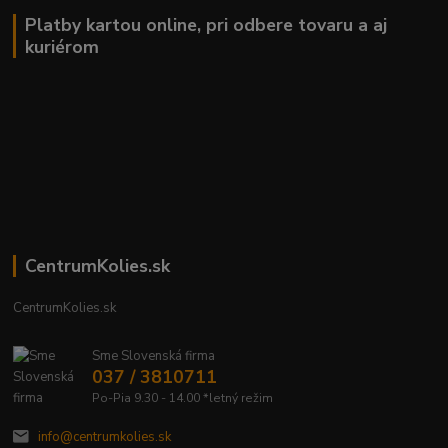
Platby kartou online, pri odbere tovaru a aj
kuriérom
CentrumKolies.sk
CentrumKolies.sk
Sme Slovenská firma
037 / 3810711
Po-Pia 9.30 - 14.00 *letný režim
info@centrumkolies.sk