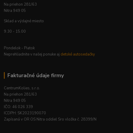
Na priehon 281/63
Nitra 949 05
Sklad a výdajné miesto
9.30 - 15.00
Pondelok - Piatok
Neprehliadnite v našej ponuke aj
detské autosedačky
Fakturačné údaje firmy
CentrumKolies, s.r.o.
Na priehon 281/63
Nitra 949 05
IČO: 46 026 339
ICDPH: SK2023190070
Zapísaná v OR OS Nitra oddiel Sro vložka č. 28399/N