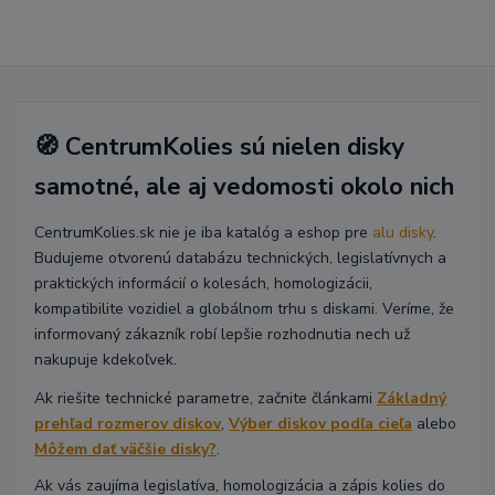
🧭 CentrumKolies sú nielen disky
samotné, ale aj vedomosti okolo nich
CentrumKolies.sk nie je iba katalóg a eshop pre
alu disky
.
Budujeme otvorenú databázu technických, legislatívnych a
praktických informácií o kolesách, homologizácii,
kompatibilite vozidiel a globálnom trhu s diskami. Veríme, že
informovaný zákazník robí lepšie rozhodnutia nech už
nakupuje kdekoľvek.
Ak riešite technické parametre, začnite článkami
Základný
prehľad rozmerov diskov
,
Výber diskov podľa cieľa
alebo
Môžem dať väčšie disky?
.
Ak vás zaujíma legislatíva, homologizácia a zápis kolies do