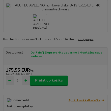
Kvalitná Nemecká značka kolies s TUV certifikátmi ...
celý popis
Dostupnosť
Do 7 dní | Doprava 4ks zadarmo | Montážna sada
zadarmo
175,55 EUR
/
ks
142,72 EUR
bez DPH
Pridať do košíka
Splátková kalkulačka
Nákup na splátky