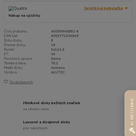
Splátková kalkulačka
Nákup na splátky
Číslo produktu:
AVE80940B82-6
EAN kód:
4059771035649
Šírka disku:
8
Priemer disku:
19
Rozteč:
5x114,3
ET:
40
Povrchová úprava:
čierny
Stredová diera:
70,1
Model disku:
Aveleno
Výrobca:
ALUTEC
Do obľúbených
AI MECHANIK
Hliníkové disky bežných značiek
za skvelú cenu
Luxusné a dizajnové disky
pre náročných