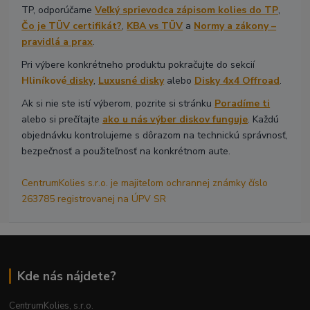
TP, odporúčame
Veľký sprievodca zápisom kolies do TP
,
Čo je TÜV certifikát?
,
KBA vs TÜV
a
Normy a zákony –
pravidlá a prax
.
Pri výbere konkrétneho produktu pokračujte do sekcií
Hliníkové
disky
,
Luxusné disky
alebo
Disky 4x4 Offroad
.
Ak si nie ste istí výberom, pozrite si stránku
Poradíme ti
alebo si prečítajte
ako u nás výber diskov funguje
. Každú
objednávku kontrolujeme s dôrazom na technickú správnosť,
bezpečnosť a použiteľnosť na konkrétnom aute.
CentrumKolies s.r.o. je majiteľom ochrannej známky číslo
263785 registrovanej na ÚPV SR
Kde nás nájdete?
CentrumKolies, s.r.o.