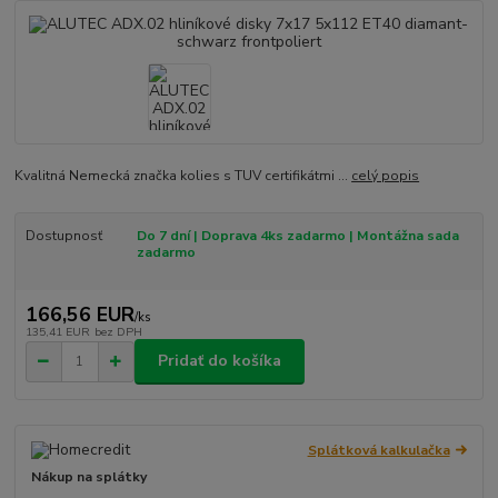
Kvalitná Nemecká značka kolies s TUV certifikátmi ...
celý popis
Dostupnosť
Do 7 dní | Doprava 4ks zadarmo | Montážna sada
zadarmo
166,56 EUR
/
ks
135,41 EUR
bez DPH
Pridať do košíka
Splátková kalkulačka
Nákup na splátky