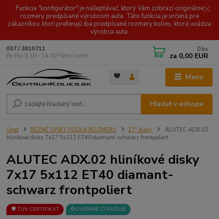
Funkcia "konfigurátor" je našeptávač, ktorý Vám zobrazí originálne
rozmery predpísané výrobcom auta. Táto funkcia je určená pre
zákazníkov, ktorí preferujú iba predpísané rozmery kolies, ktoré uvádza
výrobca auta.
0
ks
037 / 3810711
za
0,00 EUR
Po-Pia 9.30 - 14.00 *letný režim
Menu
Hľadať v eshope
Úvod
BEŽNÉ DISKY PODĽA ROZMERU
17" disky
ALUTEC ADX.02
hliníkové disky 7x17 5x112 ET40 diamant-schwarz frontpoliert
ALUTEC ADX.02 hliníkové disky
7x17 5x112 ET40 diamant-
schwarz frontpoliert
🛡️ TÜV CERTIFIKÁT
⚙️OVERÍME ČI PASUJE