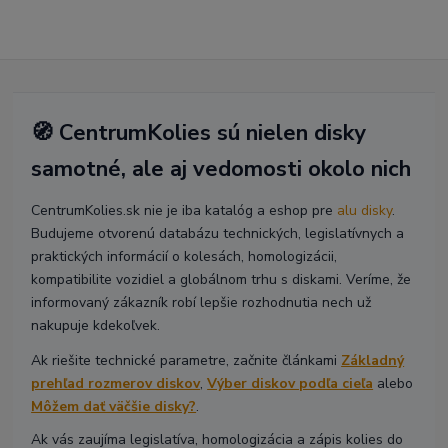
🧭 CentrumKolies sú nielen disky
samotné, ale aj vedomosti okolo nich
CentrumKolies.sk nie je iba katalóg a eshop pre
alu disky
.
Budujeme otvorenú databázu technických, legislatívnych a
praktických informácií o kolesách, homologizácii,
kompatibilite vozidiel a globálnom trhu s diskami. Veríme, že
informovaný zákazník robí lepšie rozhodnutia nech už
nakupuje kdekoľvek.
Ak riešite technické parametre, začnite článkami
Základný
prehľad rozmerov diskov
,
Výber diskov podľa cieľa
alebo
Môžem dať väčšie disky?
.
Ak vás zaujíma legislatíva, homologizácia a zápis kolies do