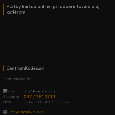
Platby kartou online, pri odbere tovaru a aj
kuriérom
CentrumKolies.sk
CentrumKolies.sk
Sme Slovenská firma
037 / 3810711
Po-Pia 9.30 - 14.00 *letný režim
info@centrumkolies.sk