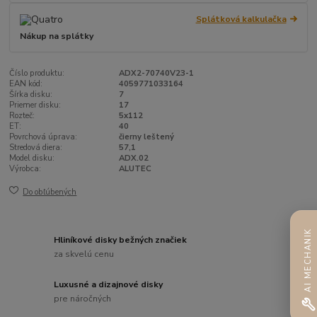
Splátková kalkulačka
Nákup na splátky
Číslo produktu:
ADX2-70740V23-1
EAN kód:
4059771033164
Šírka disku:
7
Priemer disku:
17
Rozteč:
5x112
ET:
40
Povrchová úprava:
čierny leštený
Stredová diera:
57,1
Model disku:
ADX.02
Výrobca:
ALUTEC
Do obľúbených
AI MECHANIK
Hliníkové disky bežných značiek
za skvelú cenu
Luxusné a dizajnové disky
pre náročných