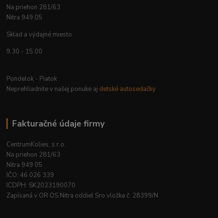
Na priehon 281/63
Nitra 949 05
Sklad a výdajné miesto
9.30 - 15.00
Pondelok - Piatok
Neprehliadnite v našej ponuke aj
detské autosedačky
Fakturačné údaje firmy
CentrumKolies, s.r.o.
Na priehon 281/63
Nitra 949 05
IČO: 46 026 339
ICDPH: SK2023190070
Zapísaná v OR OS Nitra oddiel Sro vložka č. 28399/N