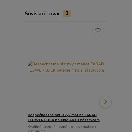
Súvisiaci tovar
3
Bezpečnostné skrutky / matice FARAD
Snímač (sen
FLOWER LOCK balenie 4 ks s nástavcom
ventil
Kvalitné bezpečnostné skrutky / matice (
Pre uľahčeni
vyberieme...
košíka tento..