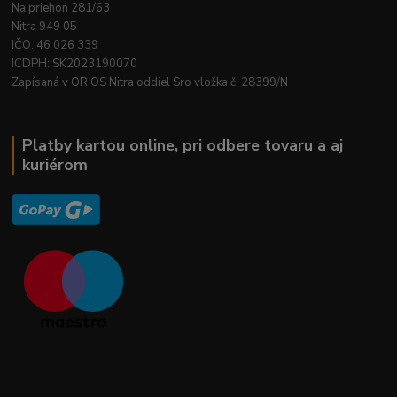
Na priehon 281/63
Nitra 949 05
IČO: 46 026 339
ICDPH: SK2023190070
Zapísaná v OR OS Nitra oddiel Sro vložka č. 28399/N
Platby kartou online, pri odbere tovaru a aj
kuriérom