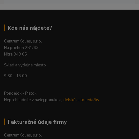
Kde nás nájdete?
CentrumKolies, s.r.o.
Na priehon 281/63
Nitra 949 05
Sklad a výdajné miesto
9.30 - 15.00
Pondelok - Piatok
Neprehliadnite v našej ponuke aj
detské autosedačky
Fakturačné údaje firmy
CentrumKolies, s.r.o.