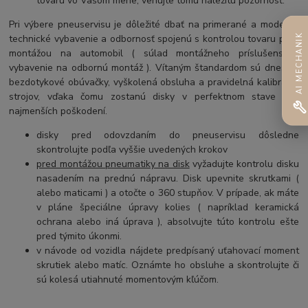
tovaru vo Vašom mene, venujte tomu náležitú pozornosť.
Pri výbere pneuservisu je dôležité dbať na primerané a moderné
AI MECHANIK
technické vybavenie a odbornosť spojenú s kontrolou tovaru pred
montážou na automobil ( súlad montážneho príslušenstva,
vybavenie na odbornú montáž ). Vítaným štandardom sú dnes už
bezdotykové obúvačky, vyškolená obsluha a pravidelná kalibrácia
strojov, vďaka čomu zostanú disky v perfektnom stave bez
najmenších poškodení.
disky pred odovzdaním do pneuservisu dôsledne
skontrolujte podľa vyššie uvedených krokov
pred montážou pneumatiky na disk
vyžadujte kontrolu disku
nasadením na prednú nápravu. Disk upevnite skrutkami (
alebo maticami ) a otočte o 360 stupňov. V prípade, ak máte
v pláne špeciálne úpravy kolies ( napríklad keramická
ochrana alebo iná úprava ), absolvujte túto kontrolu ešte
pred týmito úkonmi.
v návode od vozidla nájdete predpísaný uťahovací moment
skrutiek alebo matíc. Oznámte ho obsluhe a skontrolujte či
sú kolesá utiahnuté momentovým kľúčom.