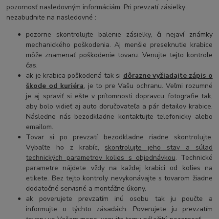
pozornosť nasledovným informáciám. Pri prevzatí zásielky
nezabudnite na nasledovné :
pozorne skontrolujte balenie zásielky, či nejaví známky
mechanického poškodenia. Aj menšie preseknutie krabice
môže znamenať poškodenie tovaru. Venujte tejto kontrole
čas.
ak je krabica poškodená tak si
dôrazne vyžiadajte zápis o
škode od kuriéra
, je to pre Vašu ochranu. Veľmi rozumné
je aj spraviť si ešte v prítomnosti dopravcu fotografie tak,
aby bolo vidieť aj auto doručovateľa a pár detailov krabice.
Následne nás bezodkladne kontaktujte telefonicky alebo
emailom.
Tovar si po prevzatí bezodkladne riadne skontrolujte.
Vybaľte ho z krabíc,
skontrolujte jeho stav a súlad
technických parametrov kolies s objednávkou
. Technické
parametre nájdete vždy na každej krabici od kolies na
etikete. Bez tejto kontroly nevykonávajte s tovarom žiadne
dodatočné servisné a montážne úkony.
ak poverujete prevzatím inú osobu tak ju poučte a
informujte o týchto zásadách. Poverujete ju prevzatím