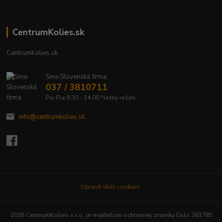
CentrumKolies.sk
CentrumKolies.sk
Sme Slovenská firma
037 / 3810711
Po-Pia 9.30 - 14.00 *letný režim
info@centrumkolies.sk
Upravit sběr cookies.
2026 CentrumKolies s.r.o. je majiteľom ochrannej známky číslo 263785