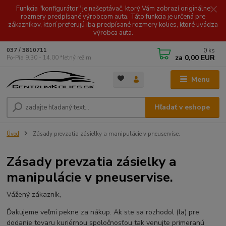
Funkcia "konfigurátor" je našeptávač, ktorý Vám zobrazí originálne
rozmery predpísané výrobcom auta. Táto funkcia je určená pre
zákazníkov, ktorí preferujú iba predpísané rozmery kolies, ktoré uvádza
výrobca auta.
0
ks
037 / 3810711
za
0,00 EUR
Po-Pia 9.30 - 14.00 *letný režim
Menu
Hľadať v eshope
Úvod
Zásady prevzatia zásielky a manipulácie v pneuservise.
Zásady prevzatia zásielky a
manipulácie v pneuservise.
Vážený zákazník,
Ďakujeme veľmi pekne za nákup. Ak ste sa rozhodol (la) pre
dodanie tovaru kuriérnou spoločnosťou tak venujte primeranú