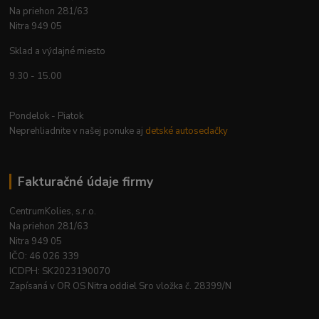
Na priehon 281/63
Nitra 949 05
Sklad a výdajné miesto
9.30 - 15.00
Pondelok - Piatok
Neprehliadnite v našej ponuke aj
detské autosedačky
Fakturačné údaje firmy
CentrumKolies, s.r.o.
Na priehon 281/63
Nitra 949 05
IČO: 46 026 339
ICDPH: SK2023190070
Zapísaná v OR OS Nitra oddiel Sro vložka č. 28399/N