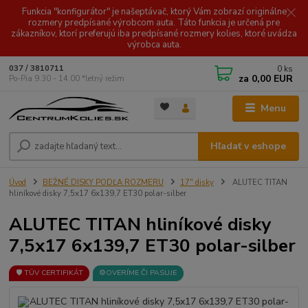
Funkcia "konfigurátor" je našeptávač, ktorý Vám zobrazí originálne
rozmery predpísané výrobcom auta. Táto funkcia je určená pre
zákazníkov, ktorí preferujú iba predpísané rozmery kolies, ktoré uvádza
výrobca auta.
0
ks
037 / 3810711
za
0,00 EUR
Po-Pia 9.30 - 14.00 *letný režim
Menu
Hľadať v eshope
Úvod
BEŽNÉ DISKY PODĽA ROZMERU
17" disky
ALUTEC TITAN
hliníkové disky 7,5x17 6x139,7 ET30 polar-silber
ALUTEC TITAN hliníkové disky
7,5x17 6x139,7 ET30 polar-silber
🛡️ TÜV CERTIFIKÁT
⚙️OVERÍME ČI PASUJE