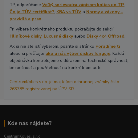
TP, odporúčame
Veľký sprievodca zápisom kolies do TP
,
Čo je TÜV certifikát?
,
KBA vs TÜV
a
Normy a zákony –
pravidlá a prax
.
Pri výbere konkrétneho produktu pokračujte do sekcií
Hliníkové
disky
,
Luxusné disky
alebo
Disky 4x4 Offroad
.
Ak si nie ste istí výberom, pozrite si stránku
Poradíme ti
alebo si prečítajte
ako u nás výber diskov funguje
. Každú
objednávku kontrolujeme s dôrazom na technickú správnosť,
bezpečnosť a použiteľnosť na konkrétnom aute.
CentrumKolies s.r.o. je majiteľom ochrannej známky číslo
263785 registrovanej na ÚPV SR
Kde nás nájdete?
CentrumKolies, s.r.o.