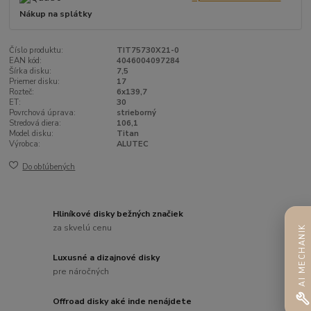
Nákup na splátky
Číslo produktu:
TIT75730X21-0
EAN kód:
4046004097284
Šírka disku:
7,5
Priemer disku:
17
Rozteč:
6x139,7
ET:
30
Povrchová úprava:
strieborný
Stredová diera:
106,1
Model disku:
Titan
Výrobca:
ALUTEC
Do obľúbených
Hliníkové disky bežných značiek
za skvelú cenu
AI MECHANIK
Luxusné a dizajnové disky
pre náročných
Offroad disky aké inde nenájdete