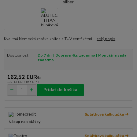
Kvalitná Nemecká značka kolies s TUV certifikátmi ...
celý popis
Dostupnosť
Do 7 dní | Doprava 4ks zadarmo | Montážna sada
zadarmo
162,52 EUR
/
ks
132,13 EUR
bez DPH
Pridať do košíka
Splátková kalkulačka
Nákup na splátky
Splátková kalkulačka