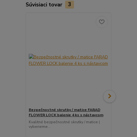
Súvisiaci tovar
3
Bezpečnostné skrutky / matice FARAD
Snímač (sen
FLOWER LOCK balenie 4 ks s nástavcom
ventil
Kvalitné bezpečnostné skrutky / matice (
Pre uľahčeni
vyberieme...
košíka tento..