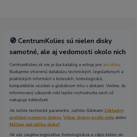
🧭 CentrumKolies sú nielen disky
samotné, ale aj vedomosti okolo nich
CentrumKolies.sk nie je iba katalóg a eshop pre
alu disky
.
Budujeme otvorenú databázu technických, legislatívnych a
praktických informácií o kolesách, homologizácii,
kompatibilite vozidiel a globálnom trhu s diskami. Veríme, že
informovaný zákazník robí lepšie rozhodnutia nech už
nakupuje kdekoľvek.
Ak riešite technické parametre, začnite článkami
Základný
prehľad rozmerov diskov
,
Výber diskov podľa cieľa
alebo
Môžem dať väčšie disky?
.
Ak vás zaujíma legislatíva, homologizácia a zápis kolies do