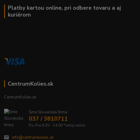
Platby kartou online, pri odbere tovaru a aj
kuriérom
CentrumKolies.sk
CentrumKolies.sk
Sme Slovenská firma
037 / 3810711
Po-Pia 9.30 - 14.00 *letný režim
info@centrumkolies.sk