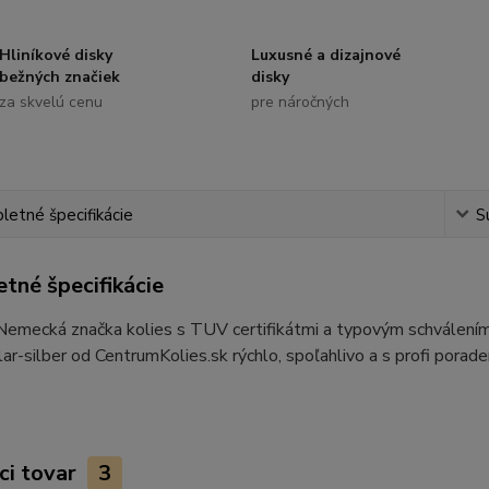
Hliníkové disky
Luxusné a dizajnové
bežných značiek
disky
za skvelú cenu
pre náročných
etné špecifikácie
S
tné špecifikácie
 Nemecká značka kolies s TUV certifikátmi a typovým schvále
r-silber od CentrumKolies.sk rýchlo, spoľahlivo a s profi porad
ci tovar
3