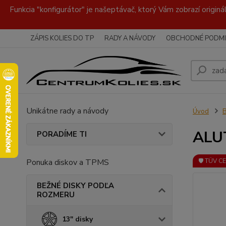
Funkcia "konfigurátor" je našeptávač, ktorý Vám zobrazí originá
ZÁPIS KOLIES DO TP
RADY A NÁVODY
OBCHODNÉ PODMI
Unikátne rady a návody
Úvod
ALUT
PORADÍME TI
Ponuka diskov a TPMS
🛡️ TÜV C
BEŽNÉ DISKY PODĽA
ROZMERU
13" disky