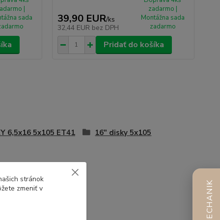
adarmo |
zadarmo |
39,90 EUR
tážna sada
Montážna sada
/
ks
zadarmo
zadarmo
32,44 EUR
bez DPH
šíka
Pridať do košíka
Y 6,5x16 5x105 ET41
16" disky 5x105
našich stránok
AI MECHANIK
ôžete zmeniť v