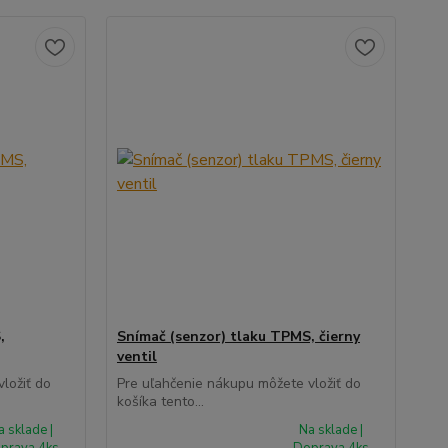
,
Snímač (senzor) tlaku TPMS, čierny
ventil
ložiť do
Pre uľahčenie nákupu môžete vložiť do
košíka tento...
a sklade |
Na sklade |
prava 4ks
Doprava 4ks