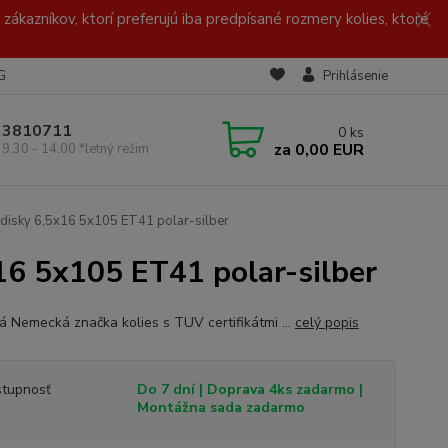
zákazníkov, ktorí preferujú iba predpísané rozmery kolies, ktoré
G
Prihlásenie
/ 3810711
0
ks
za
0,00 EUR
 9.30 - 14.00 *letný režim
disky 6,5x16 5x105 ET41 polar-silber
6 5x105 ET41 polar-silber
ná Nemecká značka kolies s TUV certifikátmi ...
celý popis
tupnosť
Do 7 dní | Doprava 4ks zadarmo |
Montážna sada zadarmo