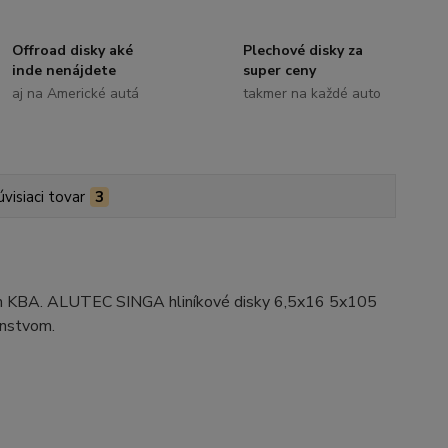
Offroad disky aké
Plechové disky za
inde nenájdete
super ceny
aj na Americké autá
takmer na každé auto
úvisiaci tovar
3
ním KBA. ALUTEC SINGA hliníkové disky 6,5x16 5x105
enstvom.