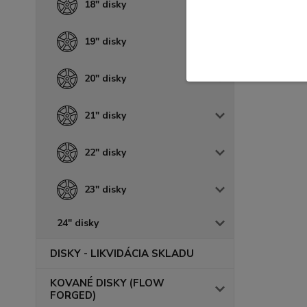
18" disky
19" disky
20" disky
21" disky
22" disky
23" disky
24" disky
DISKY - LIKVIDÁCIA SKLADU
KOVANÉ DISKY (FLOW
FORGED)