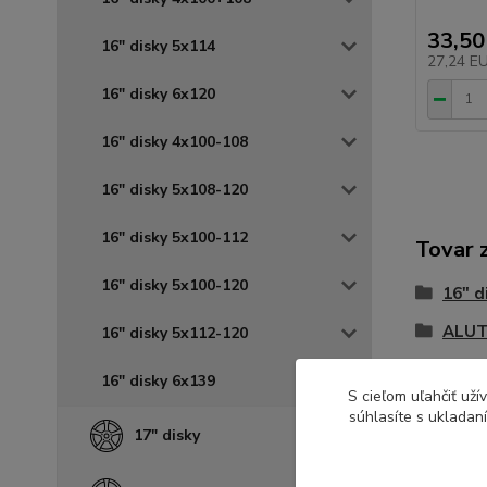
33,50
16" disky 5x114
27,24 E
16" disky 6x120
16" disky 4x100-108
16" disky 5x108-120
16" disky 5x100-112
Tovar 
16" disky 5x100-120
16" d
ALUT
16" disky 5x112-120
16" disky 6x139
S cieľom uľahčiť už
súhlasíte s ukladan
17" disky