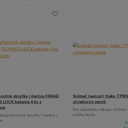
ostné skrutky / matice FARAD
Snímač (senzor) tlaku TPMS
LOCK balenie 4 ks s
strieborný ventil
com
Pre uľahčenie nákupu môžete v
košíka tento...
 bezpečnostné skrutky / matice (
e...
N
Do