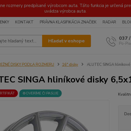
lne rozmery predpísané výrobcom auta. Táto funkcia je určená pre 
uvádza výrobca auta.
ENKY
KONTAKT
PRÁVNA KLASIFIKÁCIA ZNAČIEK
RADAR
BLO
037 
Hľadať v eshope
Po-Pia
BEŽNÉ DISKY PODĽA ROZMERU
16" disky
ALUTEC SINGA hliníkové 
EC SINGA hliníkové disky 6,5x1
ERTIFIKÁT
⚙️OVERÍME ČI PASUJE
Kvalit
Dos