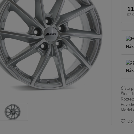
11
97,
Nák
Nák
Číslo p
Šírka di
Rozteč:
Povrch
Model d
Do 