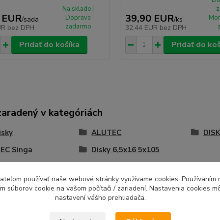
Na sklade |
z
 EUR
39,90 EUR
Doprava
Mon
/
sada
/
ks
zadarmo
UR
bez DPH
32,44 EUR
bez DPH
Pridať do košíka
Pridať do ko
zaradený v kategóriách
isky
ALUTEC
DISK
EC Singa
Disky 6,5x16 5x105
ívateľom používať naše webové stránky využívame cookies. Používaním 
ím súborov cookie na vašom počítači / zariadení. Nastavenia cookies m
nastavení vášho prehliadača.