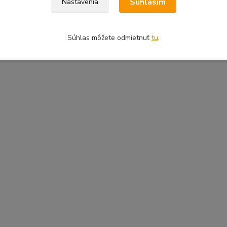
Súhlasím
Nastavenia
Súhlas môžete odmietnuť
tu
.