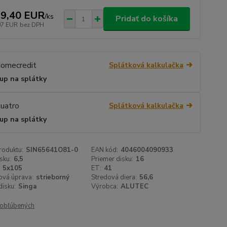
9,40 EUR
/
ks
Pridať do košíka
07 EUR
bez DPH
Splátková kalkulačka
up na splátky
Splátková kalkulačka
up na splátky
roduktu:
SIN65641O81-0
EAN kód:
4046004090933
sku:
6,5
Priemer disku:
16
5x105
ET:
41
ová úprava:
strieborný
Stredová diera:
56,6
isku:
Singa
Výrobca:
ALUTEC
obľúbených