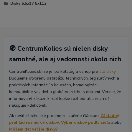
Disky 6,5x17 5x112
🧭 CentrumKolies sú nielen disky
samotné, ale aj vedomosti okolo nich
CentrumKolies.sk nie je iba katalóg a eshop pre
alu disky
.
Budujeme otvorenú databázu technických, legislatívnych a
praktických informácií o kolesách, homologizácii,
kompatibilite vozidiel a globálnom trhu s diskami. Veríme, že
informovaný zákazník robí lepšie rozhodnutia nech už
nakupuje kdekoľvek.
Ak riešite technické parametre, začnite článkami
Základný
prehľad rozmerov diskov
,
Výber diskov podľa cieľa
alebo
Môžem dať väčšie disky?
.