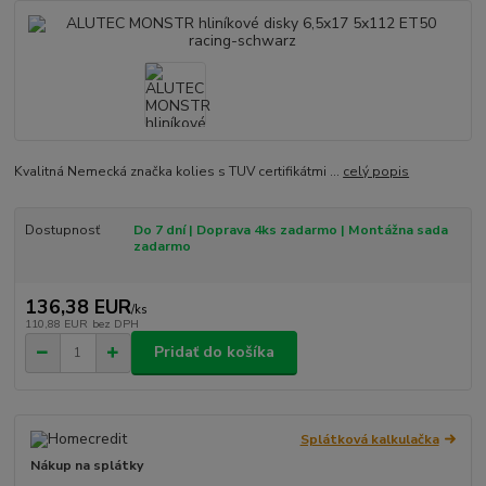
Kvalitná Nemecká značka kolies s TUV certifikátmi ...
celý popis
Dostupnosť
Do 7 dní | Doprava 4ks zadarmo | Montážna sada
zadarmo
136,38 EUR
/
ks
110,88 EUR
bez DPH
Pridať do košíka
Splátková kalkulačka
Nákup na splátky