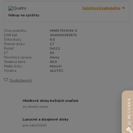
Splátková kalkulačka
Nákup na splátky
Číslo produktu:
MN65750W64-5
EAN kód:
4046004083874
Šírka disku:
6,5
Priemer disku:
17
Rozteč:
5x112
ET:
50
Povrchová úprava:
čierny
Stredová diera:
66,6
Model disku:
Monstr
Výrobca:
ALUTEC
Do obľúbených
AI MECHANIK
Hliníkové disky bežných značiek
za skvelú cenu
Luxusné a dizajnové disky
pre náročných