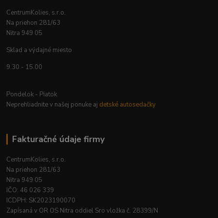
CentrumKolies, s.r.o.
Na priehon 281/63
Nitra 949 05
Sklad a výdajné miesto
9.30 - 15.00
Pondelok - Piatok
Neprehliadnite v našej ponuke aj
detské autosedačky
Fakturačné údaje firmy
CentrumKolies, s.r.o.
Na priehon 281/63
Nitra 949 05
IČO: 46 026 339
ICDPH: SK2023190070
Zapísaná v OR OS Nitra oddiel Sro vložka č. 28399/N