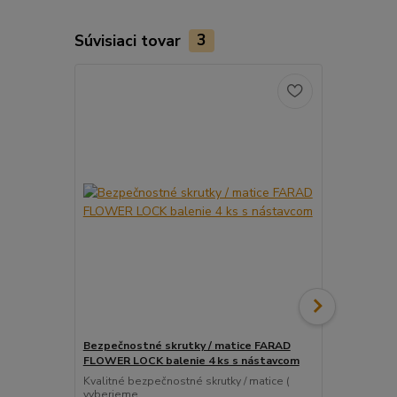
Súvisiaci tovar
3
Bezpečnostné skrutky / matice FARAD
Snímač (sen
FLOWER LOCK balenie 4 ks s nástavcom
ventil
Kvalitné bezpečnostné skrutky / matice (
Pre uľahčeni
vyberieme...
košíka tento..