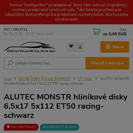
Funkcia "konfigurátor" je našeptávač, ktorý Vám zobrazí originálne
rozmery predpísané výrobcom auta. Táto funkcia je určená pre
zákazníkov, ktorí preferujú iba predpísané rozmery kolies, ktoré uvádza
výrobca auta.
0
ks
037 / 3810711
za
0,00 EUR
Po-Pia 9.30 - 14.00 *letný režim
Menu
Hľadať v eshope
Úvod
BEŽNÉ DISKY PODĽA ROZMERU
17" disky
ALUTEC MONSTR
hliníkové disky 6,5x17 5x112 ET50 racing-schwarz
ALUTEC MONSTR hliníkové disky
6,5x17 5x112 ET50 racing-
schwarz
🛡️ TÜV CERTIFIKÁT
⚙️OVERÍME ČI PASUJE