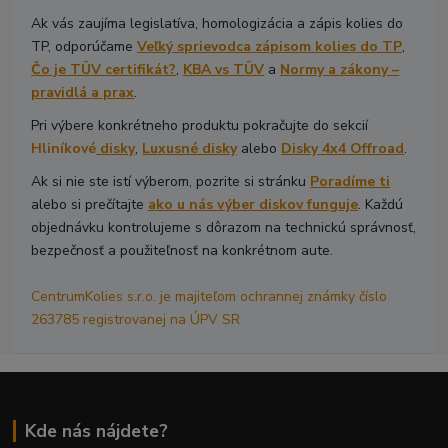
Ak vás zaujíma legislatíva, homologizácia a zápis kolies do
TP, odporúčame
Veľký sprievodca zápisom kolies do TP
,
Čo je TÜV certifikát?
,
KBA vs TÜV
a
Normy a zákony –
pravidlá a prax
.
Pri výbere konkrétneho produktu pokračujte do sekcií
Hliníkové
disky
,
Luxusné disky
alebo
Disky 4x4 Offroad
.
Ak si nie ste istí výberom, pozrite si stránku
Poradíme ti
alebo si prečítajte
ako u nás výber diskov funguje
. Každú
objednávku kontrolujeme s dôrazom na technickú správnosť,
bezpečnosť a použiteľnosť na konkrétnom aute.
CentrumKolies s.r.o. je majiteľom ochrannej známky číslo
263785 registrovanej na ÚPV SR
Kde nás nájdete?