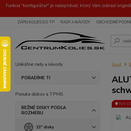
Funkcia "konfigurátor" je našeptávač, ktorý Vám zobrazí originá
ZÁPIS KOLIES DO TP
RADY A NÁVODY
OBCHODNÉ PODMI
Unikátne rady a návody
Úvod
ALUT
PORADÍME TI
sch
Ponuka diskov a TPMS
🛡️ TÜV C
BEŽNÉ DISKY PODĽA
ROZMERU
13" disky