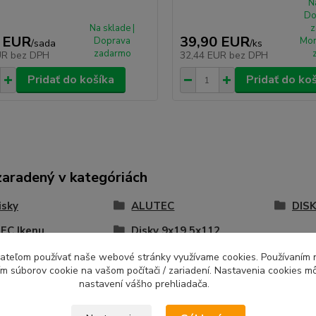
N
Do
Na sklade |
z
 EUR
39,90 EUR
Doprava
Mon
/
sada
/
ks
zadarmo
UR
bez DPH
32,44 EUR
bez DPH
Pridať do košíka
Pridať do ko
zaradený v kategóriách
isky
ALUTEC
DISK
EC Ikenu
Disky 9x19 5x112
ívateľom používať naše webové stránky využívame cookies. Používaním 
ím súborov cookie na vašom počítači / zariadení. Nastavenia cookies m
nastavení vášho prehliadača.