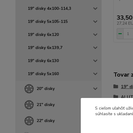
19" disky 4x100-114,3
33,50
19" disky 5x105-115
27,24 E
19" disky 6x120
19" disky 6x139,7
19" disky 6x130
Tovar 
19" disky 5x160
19" d
20" disky
ALUT
21" disky
S cieľom uľahčiť už
súhlasíte s ukladan
22" disky