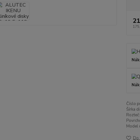
21
175
Nák
Nák
Číslo p
Šírka di
Rozteč:
Povrch
Model d
Do 