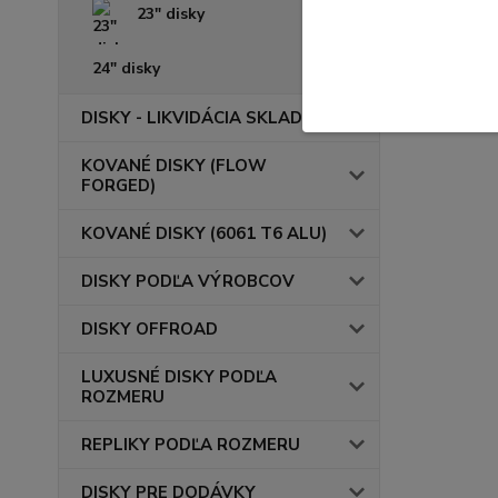
23" disky
24" disky
DISKY - LIKVIDÁCIA SKLADU
KOVANÉ DISKY (FLOW
FORGED)
KOVANÉ DISKY (6061 T6 ALU)
DISKY PODĽA VÝROBCOV
DISKY OFFROAD
LUXUSNÉ DISKY PODĽA
ROZMERU
REPLIKY PODĽA ROZMERU
DISKY PRE DODÁVKY