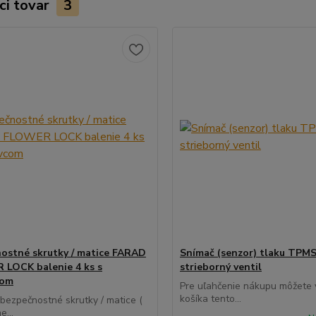
ci tovar
3
ostné skrutky / matice FARAD
Snímač (senzor) tlaku TPMS
LOCK balenie 4 ks s
strieborný ventil
com
Pre uľahčenie nákupu môžete v
košíka tento...
 bezpečnostné skrutky / matice (
e...