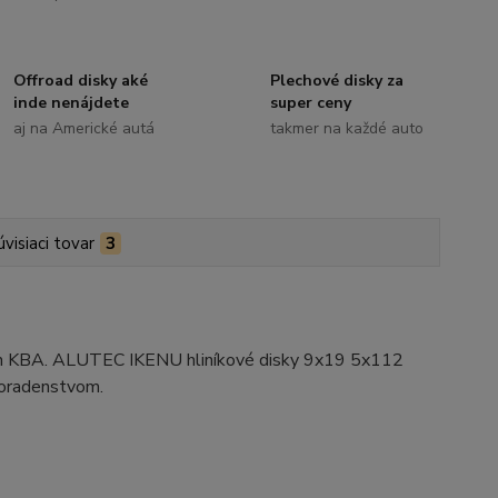
Offroad disky aké
Plechové disky za
inde nenájdete
super ceny
aj na Americké autá
takmer na každé auto
úvisiaci tovar
3
ním KBA. ALUTEC IKENU hliníkové disky 9x19 5x112
poradenstvom.