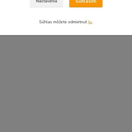
Súhlasím
Nastavenia
Súhlas môžete odmietnuť
tu
.