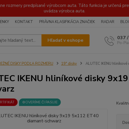
lne rozmery predpísané výrobcom auta. Táto funkcia je určená pre 
uvádza výrobca auta.
ENKY
KONTAKT
PRÁVNA KLASIFIKÁCIA ZNAČIEK
RADAR
BLO
037 
Hľadať v eshope
Po-Pia
BEŽNÉ DISKY PODĽA ROZMERU
19" disky
ALUTEC IKENU hliníkové 
EC IKENU hliníkové disky 9x1
warz
ERTIFIKÁT
⚙️OVERÍME ČI PASUJE
Kvalit
Dos