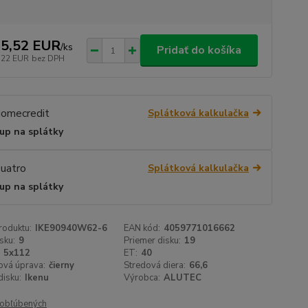
5,52 EUR
/
ks
Pridať do košíka
,22 EUR
bez DPH
Splátková kalkulačka
up na splátky
Splátková kalkulačka
up na splátky
roduktu:
IKE90940W62-6
EAN kód:
4059771016662
sku:
9
Priemer disku:
19
5x112
ET:
40
ová úprava:
čierny
Stredová diera:
66,6
isku:
Ikenu
Výrobca:
ALUTEC
obľúbených