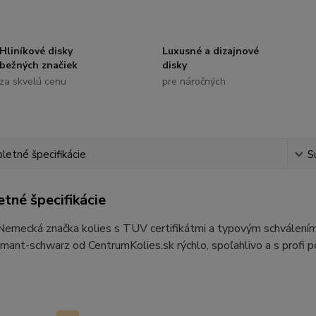
Hliníkové disky
Luxusné a dizajnové
bežných značiek
disky
za skvelú cenu
pre náročných
etné špecifikácie
S
tné špecifikácie
 Nemecká značka kolies s TUV certifikátmi a typovým schvále
ant-schwarz od CentrumKolies.sk rýchlo, spoľahlivo a s profi 