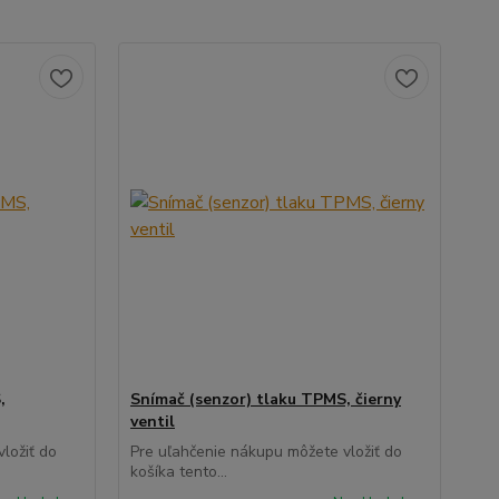
,
Snímač (senzor) tlaku TPMS, čierny
ventil
ložiť do
Pre uľahčenie nákupu môžete vložiť do
košíka tento...