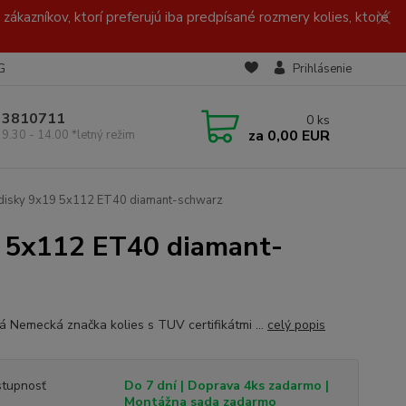
zákazníkov, ktorí preferujú iba predpísané rozmery kolies, ktoré
G
Prihlásenie
/ 3810711
0
ks
za
0,00 EUR
 9.30 - 14.00 *letný režim
disky 9x19 5x112 ET40 diamant-schwarz
9 5x112 ET40 diamant-
ná Nemecká značka kolies s TUV certifikátmi ...
celý popis
tupnosť
Do 7 dní | Doprava 4ks zadarmo |
Montážna sada zadarmo