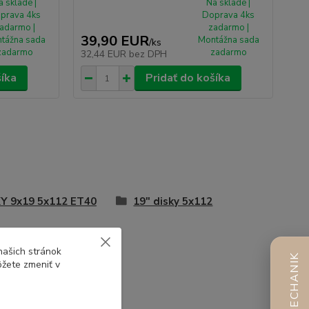
a sklade |
Na sklade |
prava 4ks
Doprava 4ks
adarmo |
zadarmo |
39,90 EUR
tážna sada
Montážna sada
/
ks
zadarmo
zadarmo
32,44 EUR
bez DPH
šíka
Pridať do košíka
Y 9x19 5x112 ET40
19" disky 5x112
našich stránok
AI MECHANIK
ôžete zmeniť v