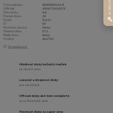
AI MECHANIK
Číslo produktu:
IKE65650V22-6
EAN kód:
4059771016273
Šírka disku:
6,5
Priemer disku:
16
Rozteč:
5x112
ET:
50
Povrchová úprava:
čierny
Stredová diera:
57,1
Model disku:
Ikenu
Výrobca:
ALUTEC
Do obľúbených
Hliníkové disky bežných značiek
za skvelú cenu
Luxusné a dizajnové disky
pre náročných
Offroad disky aké inde nenájdete
aj na Americké autá
Plechové disky za super ceny