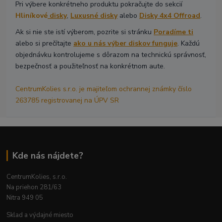
Pri výbere konkrétneho produktu pokračujte do sekcií
Hliníkové
disky
,
Luxusné disky
alebo
Disky 4x4 Offroad
.
Ak si nie ste istí výberom, pozrite si stránku
Poradíme ti
alebo si prečítajte
ako u nás výber diskov funguje
. Každú
objednávku kontrolujeme s dôrazom na technickú správnosť,
bezpečnosť a použiteľnosť na konkrétnom aute.
CentrumKolies s.r.o. je majiteľom ochrannej známky číslo
263785 registrovanej na ÚPV SR
Kde nás nájdete?
CentrumKolies, s.r.o.
Na priehon 281/63
Nitra 949 05
Sklad a výdajné miesto