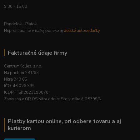
9.30 - 15.00
Pondelok - Piatok
Neprehliadnite v našej ponuke aj
detské autosedačky
Fakturačné údaje firmy
CentrumKolies, s.r.o.
Na priehon 281/63
Nitra 949 05
IČO: 46 026 339
ICDPH: SK2023190070
Zapísaná v OR OS Nitra oddiel Sro vložka č. 28399/N
Platby kartou online, pri odbere tovaru a aj
kuriérom