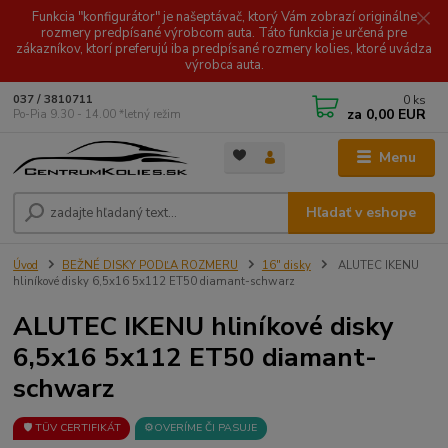
Funkcia "konfigurátor" je našeptávač, ktorý Vám zobrazí originálne
rozmery predpísané výrobcom auta. Táto funkcia je určená pre
zákazníkov, ktorí preferujú iba predpísané rozmery kolies, ktoré uvádza
výrobca auta.
0
ks
037 / 3810711
za
0,00 EUR
Po-Pia 9.30 - 14.00 *letný režim
Menu
Hľadať v eshope
Úvod
BEŽNÉ DISKY PODĽA ROZMERU
16" disky
ALUTEC IKENU
hliníkové disky 6,5x16 5x112 ET50 diamant-schwarz
ALUTEC IKENU hliníkové disky
6,5x16 5x112 ET50 diamant-
schwarz
🛡️ TÜV CERTIFIKÁT
⚙️OVERÍME ČI PASUJE