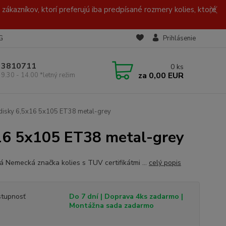
zákazníkov, ktorí preferujú iba predpísané rozmery kolies, ktoré
G
Prihlásenie
/ 3810711
0
ks
za
0,00 EUR
 9.30 - 14.00 *letný režim
disky 6,5x16 5x105 ET38 metal-grey
16 5x105 ET38 metal-grey
ná Nemecká značka kolies s TUV certifikátmi ...
celý popis
tupnosť
Do 7 dní | Doprava 4ks zadarmo |
Montážna sada zadarmo