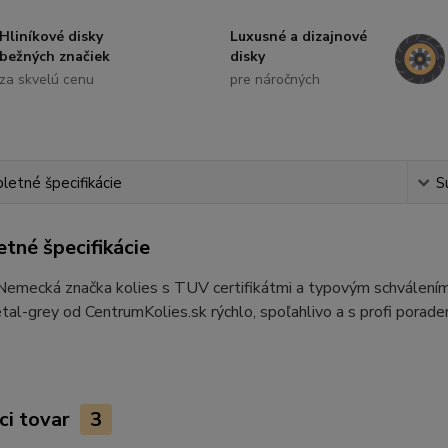
Hliníkové disky
Luxusné a dizajnové
bežných značiek
disky
za skvelú cenu
pre náročných
etné špecifikácie
S
tné špecifikácie
 Nemecká značka kolies s TUV certifikátmi a typovým schvále
l-grey od CentrumKolies.sk rýchlo, spoľahlivo a s profi porad
ci tovar
3