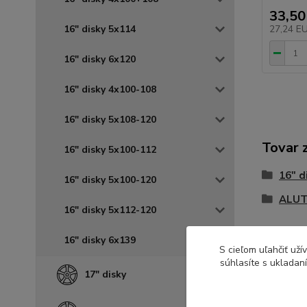
33,50
16" disky 5x114
27,24 E
16" disky 6x120
16" disky 4x100-108
16" disky 5x108-120
Tovar 
16" disky 5x100-112
16" d
16" disky 5x100-120
ALUT
16" disky 5x112-120
16" disky 6x139
S cieľom uľahčiť už
súhlasíte s ukladan
17" disky