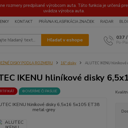
lne rozmery predpísané výrobcom auta. Táto funkcia je určená pre 
uvádza výrobca auta.
ENKY
KONTAKT
PRÁVNA KLASIFIKÁCIA ZNAČIEK
RADAR
BLO
037 
Hľadať v eshope
Po-Pia
BEŽNÉ DISKY PODĽA ROZMERU
16" disky
ALUTEC IKENU hliníkové 
EC IKENU hliníkové disky 6,5x
ERTIFIKÁT
⚙️OVERÍME ČI PASUJE
Kvalit
Dos