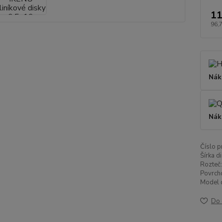
11
96,
Nák
Nák
Číslo p
Šírka di
Rozteč:
Povrch
Model d
Do 