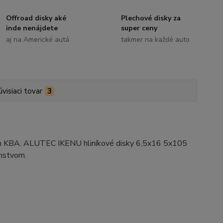
Offroad disky aké
Plechové disky za
inde nenájdete
super ceny
aj na Americké autá
takmer na každé auto
úvisiaci tovar
3
ním KBA. ALUTEC IKENU hliníkové disky 6,5x16 5x105
enstvom.