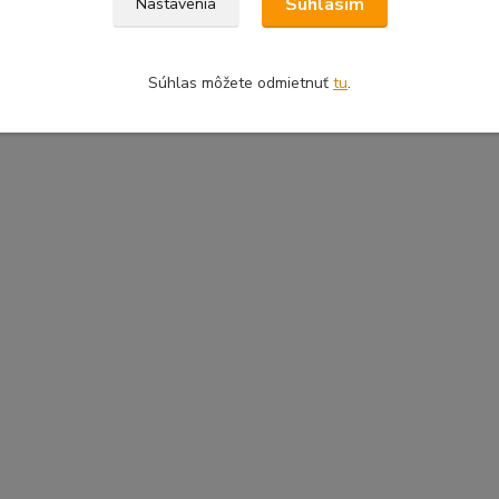
Súhlasím
Nastavenia
Súhlas môžete odmietnuť
tu
.