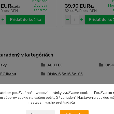
Na sklade |
z
 EUR
39,90 EUR
Doprava
Mon
/
sada
/
ks
zadarmo
UR
bez DPH
32,44 EUR
bez DPH
Pridať do košíka
Pridať do ko
zaradený v kategóriách
isky
ALUTEC
DISK
EC Ikenu
Disky 6,5x16 5x105
ívateľom používať naše webové stránky využívame cookies. Používaním 
ím súborov cookie na vašom počítači / zariadení. Nastavenia cookies m
nastavení vášho prehliadača.