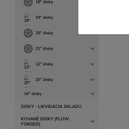
18" disky
19" disky
20" disky
21" disky
22" disky
23" disky
24" disky
DISKY - LIKVIDÁCIA SKLADU
KOVANÉ DISKY (FLOW
FORGED)