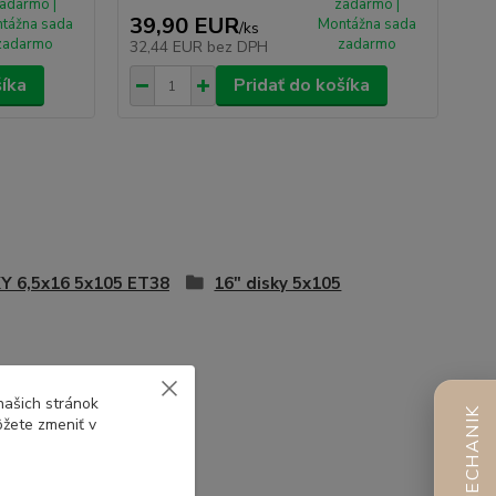
adarmo |
zadarmo |
39,90 EUR
tážna sada
Montážna sada
/
ks
zadarmo
zadarmo
32,44 EUR
bez DPH
šíka
Pridať do košíka
Y 6,5x16 5x105 ET38
16" disky 5x105
našich stránok
AI MECHANIK
ôžete zmeniť v