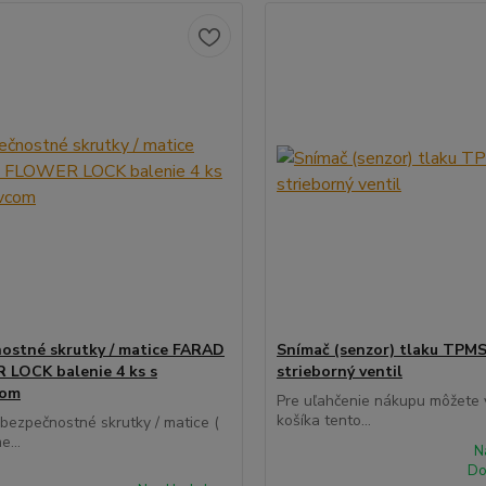
ostné skrutky / matice FARAD
Snímač (senzor) tlaku TPMS
LOCK balenie 4 ks s
strieborný ventil
com
Pre uľahčenie nákupu môžete v
košíka tento...
 bezpečnostné skrutky / matice (
e...
N
Do