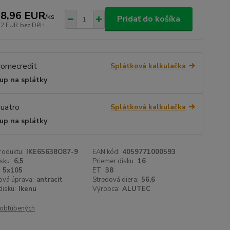
8,96 EUR
/
ks
Pridať do košíka
72 EUR
bez DPH
Splátková kalkulačka
up na splátky
Splátková kalkulačka
up na splátky
roduktu:
IKE65638O87-9
EAN kód:
4059771000593
sku:
6,5
Priemer disku:
16
5x105
ET:
38
ová úprava:
antracit
Stredová diera:
56,6
isku:
Ikenu
Výrobca:
ALUTEC
obľúbených