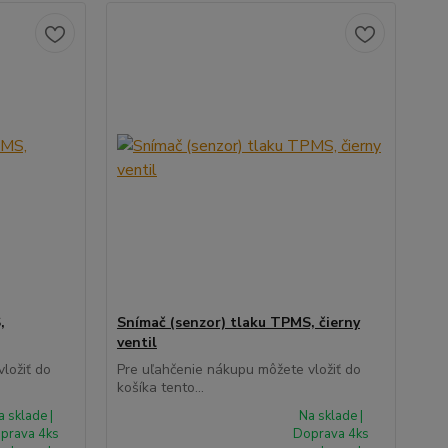
,
Snímač (senzor) tlaku TPMS, čierny
ventil
ložiť do
Pre uľahčenie nákupu môžete vložiť do
košíka tento...
a sklade |
Na sklade |
prava 4ks
Doprava 4ks