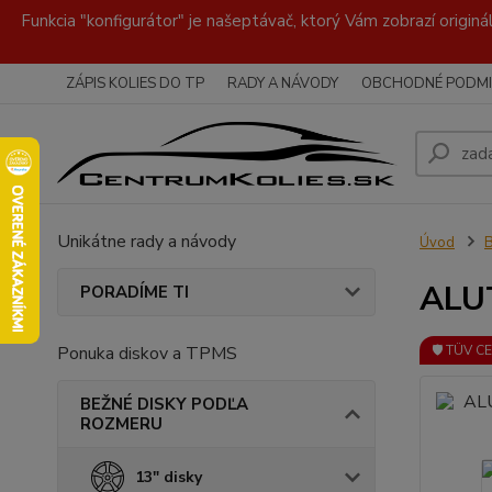
Funkcia "konfigurátor" je našeptávač, ktorý Vám zobrazí originá
ZÁPIS KOLIES DO TP
RADY A NÁVODY
OBCHODNÉ PODMI
Unikátne rady a návody
Úvod
ALUT
PORADÍME TI
Ponuka diskov a TPMS
🛡️ TÜV C
BEŽNÉ DISKY PODĽA
ROZMERU
13" disky