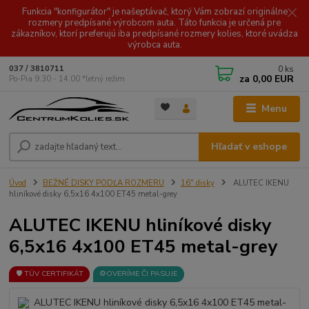
Funkcia "konfigurátor" je našeptávač, ktorý Vám zobrazí originálne
rozmery predpísané výrobcom auta. Táto funkcia je určená pre
zákazníkov, ktorí preferujú iba predpísané rozmery kolies, ktoré uvádza
výrobca auta.
0
ks
037 / 3810711
za
0,00 EUR
Po-Pia 9.30 - 14.00 *letný režim
Menu
Hľadať v eshope
Úvod
BEŽNÉ DISKY PODĽA ROZMERU
16" disky
ALUTEC IKENU
hliníkové disky 6,5x16 4x100 ET45 metal-grey
ALUTEC IKENU hliníkové disky
6,5x16 4x100 ET45 metal-grey
🛡️ TÜV CERTIFIKÁT
⚙️OVERÍME ČI PASUJE