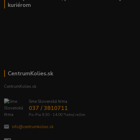
kuriérom
CentrumKolies.sk
CentrumKolies.sk
Sme Slovenská firma
037 / 3810711
Po-Pia 9.30 - 14.00 *letný režim
info@centrumkolies.sk