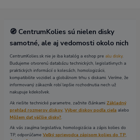
🧭 CentrumKolies sú nielen disky
samotné, ale aj vedomosti okolo nich
CentrumKolies.sk nie je iba katalóg a eshop pre
alu disky
.
Budujeme otvorenú databázu technických, legislatívnych a
praktických informácií o kolesách, homologizácii,
kompatibilite vozidiel a globálnom trhu s diskami. Veríme, že
informovaný zákazník robí lepšie rozhodnutia nech už
nakupuje kdekoľvek.
Ak riešite technické parametre, začnite článkami
Základný
prehľad rozmerov diskov
,
Výber diskov podľa cieľa
alebo
Môžem dať väčšie disky?
.
Ak vás zaujíma legislatíva, homologizácia a zápis kolies do
TP, odporúčame
Veľký sprievodca zápisom kolies do TP
,