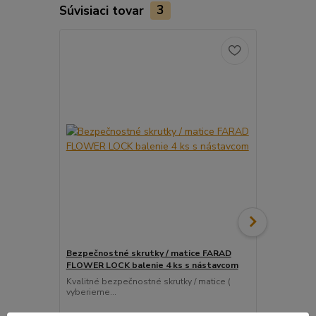
Súvisiaci tovar
3
Bezpečnostné skrutky / matice FARAD
Snímač (sen
FLOWER LOCK balenie 4 ks s nástavcom
ventil
Kvalitné bezpečnostné skrutky / matice (
Pre uľahčeni
vyberieme...
košíka tento..