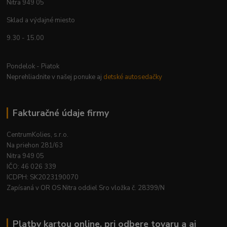
Nitra 949 05
Sklad a výdajné miesto
9.30 - 15.00
Pondelok - Piatok
Neprehliadnite v našej ponuke aj
detské autosedačky
Fakturačné údaje firmy
CentrumKolies, s.r.o.
Na priehon 281/63
Nitra 949 05
IČO: 46 026 339
ICDPH: SK2023190070
Zapísaná v OR OS Nitra oddiel Sro vložka č. 28399/N
Platby kartou online, pri odbere tovaru a aj