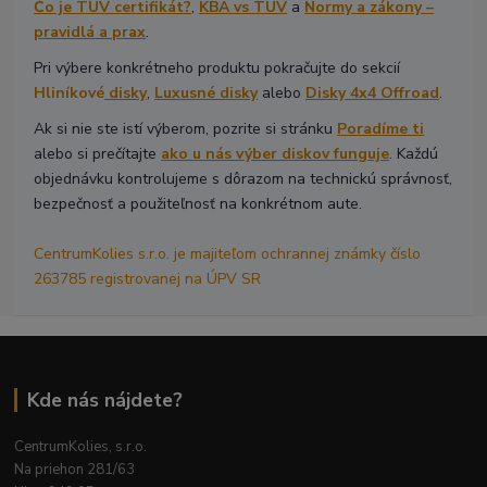
Čo je TÜV certifikát?
,
KBA vs TÜV
a
Normy a zákony –
pravidlá a prax
.
Pri výbere konkrétneho produktu pokračujte do sekcií
Hliníkové
disky
,
Luxusné disky
alebo
Disky 4x4 Offroad
.
Ak si nie ste istí výberom, pozrite si stránku
Poradíme ti
alebo si prečítajte
ako u nás výber diskov funguje
. Každú
objednávku kontrolujeme s dôrazom na technickú správnosť,
bezpečnosť a použiteľnosť na konkrétnom aute.
CentrumKolies s.r.o. je majiteľom ochrannej známky číslo
263785 registrovanej na ÚPV SR
Kde nás nájdete?
CentrumKolies, s.r.o.
Na priehon 281/63