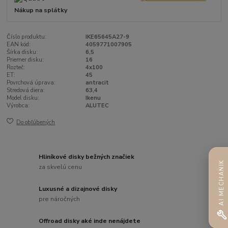
Nákup na splátky
Číslo produktu:
IKE65645A27-9
EAN kód:
4059771007905
Šírka disku:
6,5
Priemer disku:
16
Rozteč:
4x100
ET:
45
Povrchová úprava:
antracit
Stredová diera:
63,4
Model disku:
Ikenu
Výrobca:
ALUTEC
Do obľúbených
Hliníkové disky bežných značiek
AI MECHANIK
za skvelú cenu
Luxusné a dizajnové disky
pre náročných
Offroad disky aké inde nenájdete