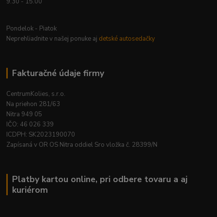
9.30 - 15.00
Pondelok - Piatok
Neprehliadnite v našej ponuke aj
detské autosedačky
Fakturačné údaje firmy
CentrumKolies, s.r.o.
Na priehon 281/63
Nitra 949 05
IČO: 46 026 339
ICDPH: SK2023190070
Zapísaná v OR OS Nitra oddiel Sro vložka č. 28399/N
Platby kartou online, pri odbere tovaru a aj
kuriérom