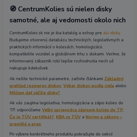
🧭 CentrumKolies sú nielen disky
samotné, ale aj vedomosti okolo nich
CentrumKolies.sk nie je iba katalóg a eshop pre
alu disky
.
Budujeme otvorenú databázu technických, legislatívnych a
praktických informácií o kolesách, homologizácii,
kompatibilite vozidiel a globálnom trhu s diskami. Veríme, že
informovaný zákazník robí lepšie rozhodnutia nech už
nakupuje kdekoľvek.
Ak riešite technické parametre, začnite článkami
Základný
prehľad rozmerov diskov
,
Výber diskov podľa cieľa
alebo
Môžem dať väčšie disky?
.
Ak vás zaujíma legislatíva, homologizácia a zápis kolies do
TP, odporúčame
Veľký sprievodca zápisom kolies do TP
,
Čo je TÜV certifikát?
,
KBA vs TÜV
a
Normy a zákony –
pravidlá a prax
.
Pri výbere konkrétneho produktu pokračujte do sekcií