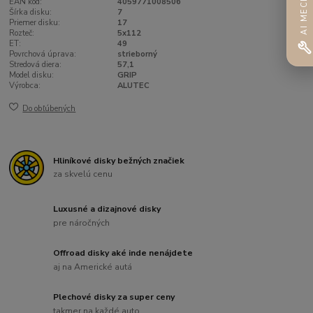
AI MECHANIK
EAN kód:
4059771008506
Šírka disku:
7
Priemer disku:
17
Rozteč:
5x112
ET:
49
Povrchová úprava:
strieborný
Stredová diera:
57,1
Model disku:
GRIP
Výrobca:
ALUTEC
Do obľúbených
Hliníkové disky bežných značiek
za skvelú cenu
Luxusné a dizajnové disky
pre náročných
Offroad disky aké inde nenájdete
aj na Americké autá
Plechové disky za super ceny
takmer na každé auto