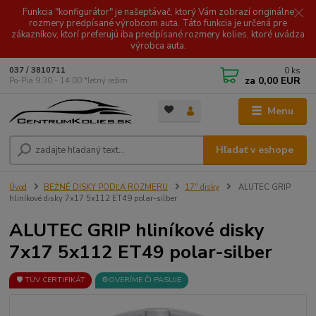
Funkcia "konfigurátor" je našeptávač, ktorý Vám zobrazí originálne
rozmery predpísané výrobcom auta. Táto funkcia je určená pre
zákazníkov, ktorí preferujú iba predpísané rozmery kolies, ktoré uvádza
výrobca auta.
0
ks
037 / 3810711
za
0,00 EUR
Po-Pia 9.30 - 14.00 *letný režim
Menu
Hľadať v eshope
Úvod
BEŽNÉ DISKY PODĽA ROZMERU
17" disky
ALUTEC GRIP
hliníkové disky 7x17 5x112 ET49 polar-silber
ALUTEC GRIP hliníkové disky
7x17 5x112 ET49 polar-silber
🛡️ TÜV CERTIFIKÁT
⚙️OVERÍME ČI PASUJE