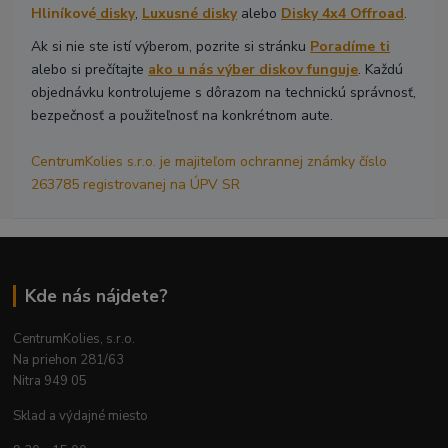
Hliníkové
disky
,
Luxusné disky
alebo
Disky 4x4 Offroad
.
Ak si nie ste istí výberom, pozrite si stránku
Poradíme ti
alebo si prečítajte
ako u nás výber diskov funguje
. Každú
objednávku kontrolujeme s dôrazom na technickú správnosť,
bezpečnosť a použiteľnosť na konkrétnom aute.
CentrumKolies s.r.o. je majiteľom ochrannej známky číslo
263785 registrovanej na ÚPV SR
Kde nás nájdete?
CentrumKolies, s.r.o.
Na priehon 281/63
Nitra 949 05
Sklad a výdajné miesto