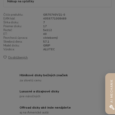
Nákup na splátky
Číslo produktu:
GR70740V21-0
EAN kód:
4059771008469
Šírka disku:
7
Priemer disku:
17
Rozteč:
5x112
ET:
40
Povrchová úprava:
strieborný
Stredová diera:
57,1
Model disku:
GRIP
Výrobca:
ALUTEC
Do obľúbených
Hliníkové disky bežných značiek
za skvelú cenu
AI MECHANIK
Luxusné a dizajnové disky
pre náročných
Offroad disky aké inde nenájdete
aj na Americké autá