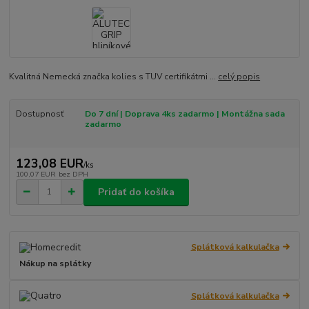
Kvalitná Nemecká značka kolies s TUV certifikátmi ...
celý popis
Dostupnosť
Do 7 dní | Doprava 4ks zadarmo | Montážna sada
zadarmo
123,08 EUR
/
ks
100,07 EUR
bez DPH
Pridať do košíka
Splátková kalkulačka
Nákup na splátky
Splátková kalkulačka