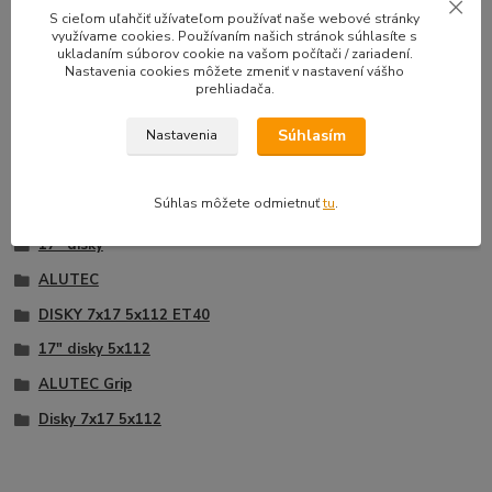
33,50 EUR
39,90 E
S cieľom uľahčiť užívateľom používať naše webové stránky
Na sklade |
/
sada
využívame cookies. Používaním našich stránok súhlasíte s
Doprava zadarmo
27,24 EUR
bez DPH
32,44 EUR
b
ukladaním súborov cookie na vašom počítači / zariadení.
Nastavenia cookies môžete zmeniť v nastavení vášho
Pridať do košíka
prehliadača.
Súhlasím
Nastavenia
Tovar zaradený v kategóriách
Súhlas môžete odmietnuť
tu
.
17" disky
ALUTEC
DISKY 7x17 5x112 ET40
17" disky 5x112
ALUTEC Grip
Disky 7x17 5x112