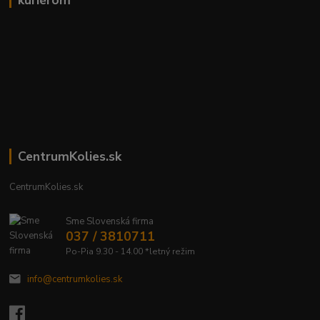
kuriérom
CentrumKolies.sk
CentrumKolies.sk
Sme Slovenská firma
037 / 3810711
Po-Pia 9.30 - 14.00 *letný režim
info@centrumkolies.sk