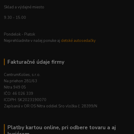
Sklad a výdajné miesto
9.30 - 15.00
Pondelok - Piatok
Neprehliadnite v našej ponuke aj
detské autosedačky
Fakturačné údaje firmy
CentrumKolies, s.r.o.
Na priehon 281/63
Nitra 949 05
IČO: 46 026 339
ICDPH: SK2023190070
Zapísaná v OR OS Nitra oddiel Sro vložka č. 28399/N
Platby kartou online, pri odbere tovaru a aj