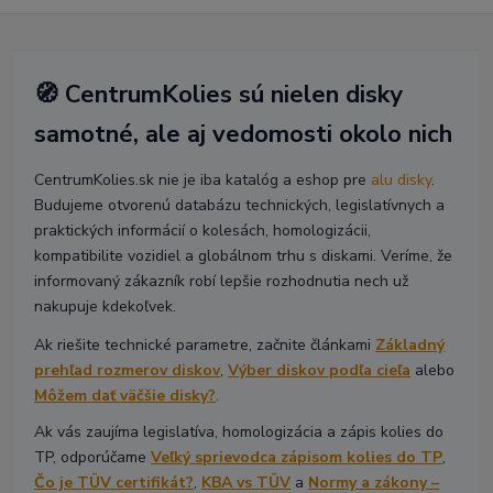
🧭 CentrumKolies sú nielen disky
samotné, ale aj vedomosti okolo nich
CentrumKolies.sk nie je iba katalóg a eshop pre
alu disky
.
Budujeme otvorenú databázu technických, legislatívnych a
praktických informácií o kolesách, homologizácii,
kompatibilite vozidiel a globálnom trhu s diskami. Veríme, že
informovaný zákazník robí lepšie rozhodnutia nech už
nakupuje kdekoľvek.
Ak riešite technické parametre, začnite článkami
Základný
prehľad rozmerov diskov
,
Výber diskov podľa cieľa
alebo
Môžem dať väčšie disky?
.
Ak vás zaujíma legislatíva, homologizácia a zápis kolies do
TP, odporúčame
Veľký sprievodca zápisom kolies do TP
,
Čo je TÜV certifikát?
,
KBA vs TÜV
a
Normy a zákony –