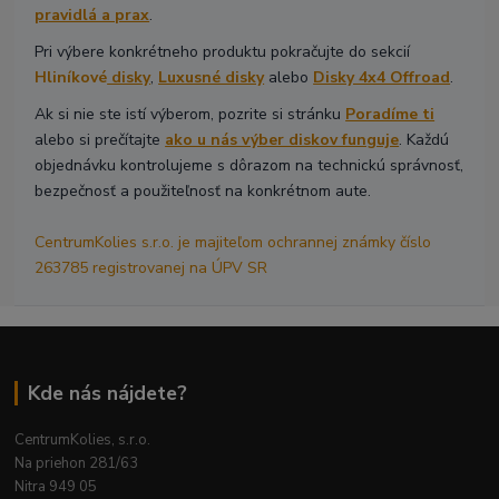
pravidlá a prax
.
Pri výbere konkrétneho produktu pokračujte do sekcií
Hliníkové
disky
,
Luxusné disky
alebo
Disky 4x4 Offroad
.
Ak si nie ste istí výberom, pozrite si stránku
Poradíme ti
alebo si prečítajte
ako u nás výber diskov funguje
. Každú
objednávku kontrolujeme s dôrazom na technickú správnosť,
bezpečnosť a použiteľnosť na konkrétnom aute.
CentrumKolies s.r.o. je majiteľom ochrannej známky číslo
263785 registrovanej na ÚPV SR
Kde nás nájdete?
CentrumKolies, s.r.o.
Na priehon 281/63
Nitra 949 05