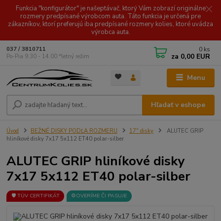
Funkcia "konfigurátor" je našeptávač, ktorý Vám zobrazí originálne
rozmery predpísané výrobcom auta. Táto funkcia je určená pre
zákazníkov, ktorí preferujú iba predpísané rozmery kolies, ktoré uvádza
výrobca auta.
0
ks
037 / 3810711
za
0,00 EUR
Po-Pia 9.30 - 14.00 *letný režim
Menu
Hľadať v eshope
Úvod
BEŽNÉ DISKY PODĽA ROZMERU
17" disky
ALUTEC GRIP
hliníkové disky 7x17 5x112 ET40 polar-silber
ALUTEC GRIP hliníkové disky
7x17 5x112 ET40 polar-silber
🛡️ TÜV CERTIFIKÁT
⚙️OVERÍME ČI PASUJE