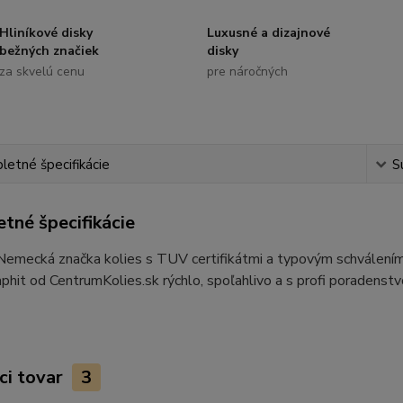
Hliníkové disky
Luxusné a dizajnové
bežných značiek
disky
za skvelú cenu
pre náročných
etné špecifikácie
S
tné špecifikácie
 Nemecká značka kolies s TUV certifikátmi a typovým schvále
hit od CentrumKolies.sk rýchlo, spoľahlivo a s profi poradenst
ci tovar
3