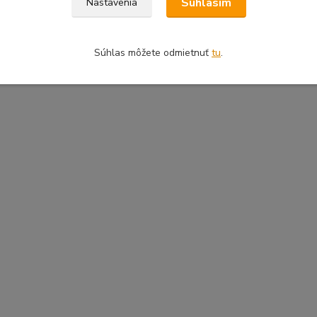
Súhlasím
Nastavenia
Súhlas môžete odmietnuť
tu
.