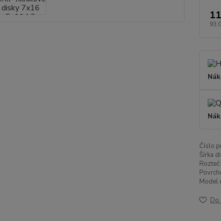
11
93,
Nák
Nák
Číslo p
Šírka di
Rozteč:
Povrch
Model d
Do 