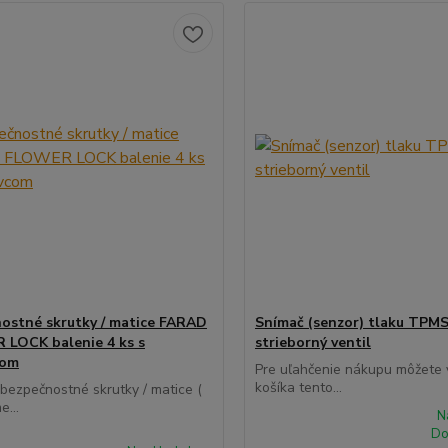
ostné skrutky / matice FARAD
Snímač (senzor) tlaku TPMS
LOCK balenie 4 ks s
strieborný ventil
com
Pre uľahčenie nákupu môžete v
košíka tento...
 bezpečnostné skrutky / matice (
e...
N
Do