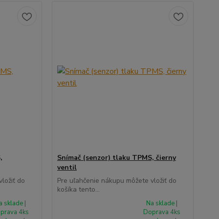
,
Snímač (senzor) tlaku TPMS, čierny
ventil
ložiť do
Pre uľahčenie nákupu môžete vložiť do
košíka tento...
a sklade |
Na sklade |
prava 4ks
Doprava 4ks