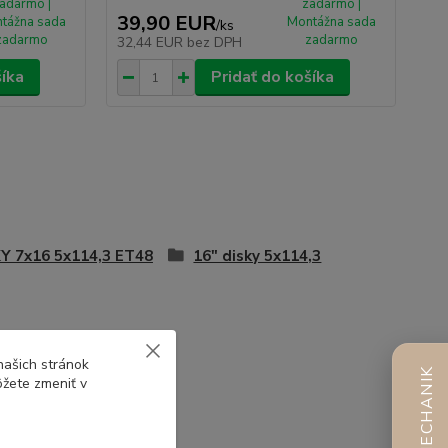
adarmo |
zadarmo |
39,90 EUR
tážna sada
Montážna sada
/
ks
zadarmo
zadarmo
32,44 EUR
bez DPH
šíka
Pridať do košíka
Y 7x16 5x114,3 ET48
16" disky 5x114,3
našich stránok
AI MECHANIK
ôžete zmeniť v