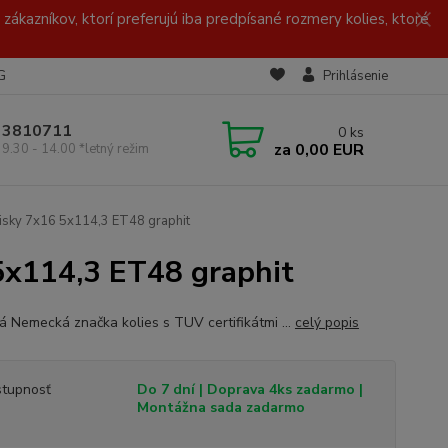
zákazníkov, ktorí preferujú iba predpísané rozmery kolies, ktoré
G
Prihlásenie
/ 3810711
0
ks
za
0,00 EUR
 9.30 - 14.00 *letný režim
isky 7x16 5x114,3 ET48 graphit
5x114,3 ET48 graphit
ná Nemecká značka kolies s TUV certifikátmi ...
celý popis
tupnosť
Do 7 dní | Doprava 4ks zadarmo |
Montážna sada zadarmo