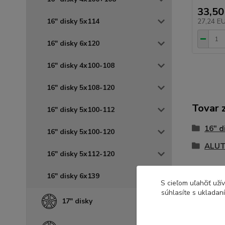
33,50
16" disky 5x114
27,24 E
16" disky 6x120
16" disky 4x100-108
16" disky 5x108-120
Tovar 
16" disky 5x100-112
16" d
16" disky 5x100-120
ALUT
16" disky 5x112-120
16" disky 6x139
S cieľom uľahčiť už
súhlasíte s ukladan
17" disky