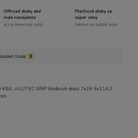
Offroad disky aké
Plechové disky za
inde nenájdete
super ceny
aj na Americké autá
takmer na každé auto
úvisiaci tovar
3
ním KBA. ALUTEC GRIP hliníkové disky 7x16 5x114,3
vom.