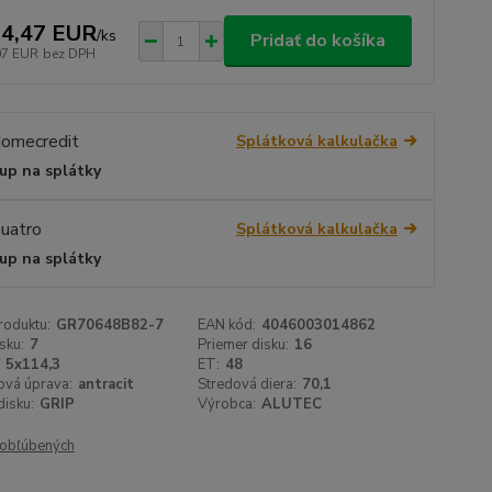
4,47 EUR
/
ks
Pridať do košíka
07 EUR
bez DPH
Splátková kalkulačka
up na splátky
Splátková kalkulačka
up na splátky
roduktu:
GR70648B82-7
EAN kód:
4046003014862
sku:
7
Priemer disku:
16
5x114,3
ET:
48
ová úprava:
antracit
Stredová diera:
70,1
isku:
GRIP
Výrobca:
ALUTEC
obľúbených