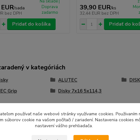
Na sklade |
z
 EUR
39,90 EUR
Doprava
Mon
/
sada
/
ks
zadarmo
UR
bez DPH
32,44 EUR
bez DPH
Pridať do košíka
Pridať do ko
zaradený v kategóriách
isky
ALUTEC
DISK
EC Grip
Disky 7x16 5x114,3
ívateľom používať naše webové stránky využívame cookies. Používaním 
ím súborov cookie na vašom počítači / zariadení. Nastavenia cookies m
nastavení vášho prehliadača.