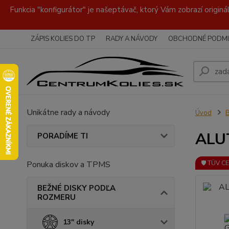
Funkcia "konfigurátor" je našeptávač, ktorý Vám zobrazí originá
ZÁPIS KOLIES DO TP
RADY A NÁVODY
OBCHODNÉ PODMI
Unikátne rady a návody
Úvod
ALUT
PORADÍME TI
Ponuka diskov a TPMS
🛡️ TÜV C
BEŽNÉ DISKY PODĽA
ROZMERU
13" disky