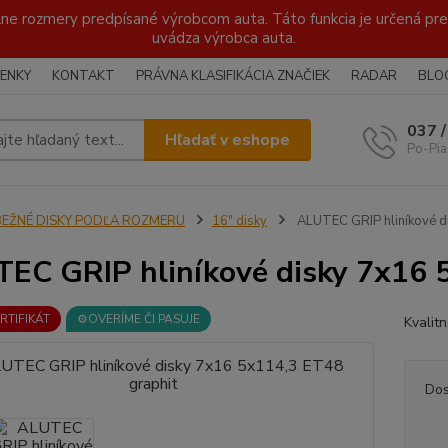
lne rozmery predpísané výrobcom auta. Táto funkcia je určená pre 
uvádza výrobca auta.
ENKY
KONTAKT
PRÁVNA KLASIFIKÁCIA ZNAČIEK
RADAR
BLO
037 
Hľadať v eshope
Po-Pia
BEŽNÉ DISKY PODĽA ROZMERU
16" disky
ALUTEC GRIP hliníkové d
EC GRIP hliníkové disky 7x16 
ERTIFIKÁT
⚙️OVERÍME ČI PASUJE
Kvalit
Dos