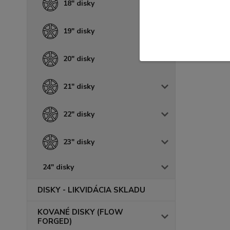
18" disky
19" disky
20" disky
21" disky
22" disky
23" disky
24" disky
DISKY - LIKVIDÁCIA SKLADU
KOVANÉ DISKY (FLOW
FORGED)