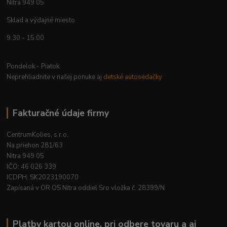
Nitra 949 05
Sklad a výdajné miesto
9.30 - 15.00
Pondelok - Piatok
Neprehliadnite v našej ponuke aj
detské autosedačky
Fakturačné údaje firmy
CentrumKolies, s.r.o.
Na priehon 281/63
Nitra 949 05
IČO: 46 026 339
ICDPH: SK2023190070
Zapísaná v OR OS Nitra oddiel Sro vložka č. 28399/N
Platby kartou online, pri odbere tovaru a aj