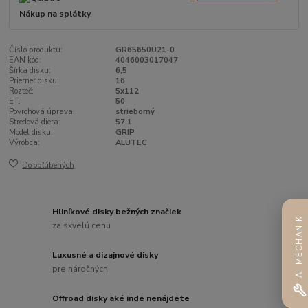
Nákup na splátky
Číslo produktu:
GR65650U21-0
EAN kód:
4046003017047
Šírka disku:
6,5
Priemer disku:
16
Rozteč:
5x112
ET:
50
Povrchová úprava:
strieborný
Stredová diera:
57,1
Model disku:
GRIP
Výrobca:
ALUTEC
Do obľúbených
Hliníkové disky bežných značiek
AI MECHANIK
za skvelú cenu
Luxusné a dizajnové disky
pre náročných
Offroad disky aké inde nenájdete