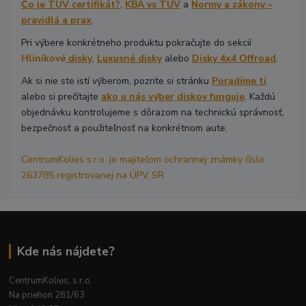
Čo je TÜV certifikát?
,
KBA vs TÜV
a
Normy a zákony –
pravidlá a prax
.
Pri výbere konkrétneho produktu pokračujte do sekcií
Hliníkové
disky
,
Luxusné disky
alebo
Disky 4x4 Offroad
.
Ak si nie ste istí výberom, pozrite si stránku
Poradíme ti
alebo si prečítajte
ako u nás výber diskov funguje
. Každú
objednávku kontrolujeme s dôrazom na technickú správnosť,
bezpečnosť a použiteľnosť na konkrétnom aute.
CentrumKolies s.r.o. je majiteľom ochrannej známky číslo
263785 registrovanej na ÚPV SR
Kde nás nájdete?
CentrumKolies, s.r.o.
Na priehon 281/63