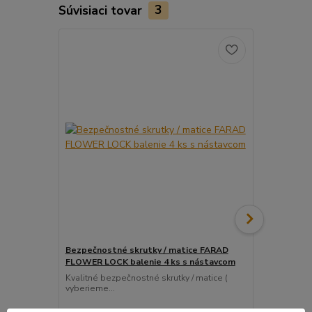
Súvisiaci tovar
3
Bezpečnostné skrutky / matice FARAD
Snímač (sen
FLOWER LOCK balenie 4 ks s nástavcom
ventil
Kvalitné bezpečnostné skrutky / matice (
Pre uľahčeni
vyberieme...
košíka tento..