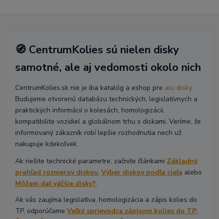
🧭 CentrumKolies sú nielen disky
samotné, ale aj vedomosti okolo nich
CentrumKolies.sk nie je iba katalóg a eshop pre
alu disky
.
Budujeme otvorenú databázu technických, legislatívnych a
praktických informácií o kolesách, homologizácii,
kompatibilite vozidiel a globálnom trhu s diskami. Veríme, že
informovaný zákazník robí lepšie rozhodnutia nech už
nakupuje kdekoľvek.
Ak riešite technické parametre, začnite článkami
Základný
prehľad rozmerov diskov
,
Výber diskov podľa cieľa
alebo
Môžem dať väčšie disky?
.
Ak vás zaujíma legislatíva, homologizácia a zápis kolies do
TP, odporúčame
Veľký sprievodca zápisom kolies do TP
,