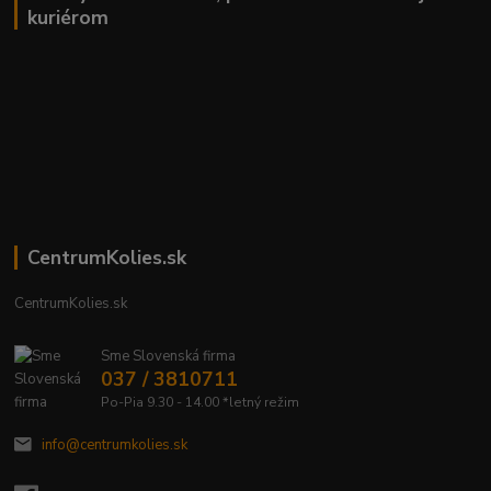
kuriérom
CentrumKolies.sk
CentrumKolies.sk
Sme Slovenská firma
037 / 3810711
Po-Pia 9.30 - 14.00 *letný režim
info@centrumkolies.sk