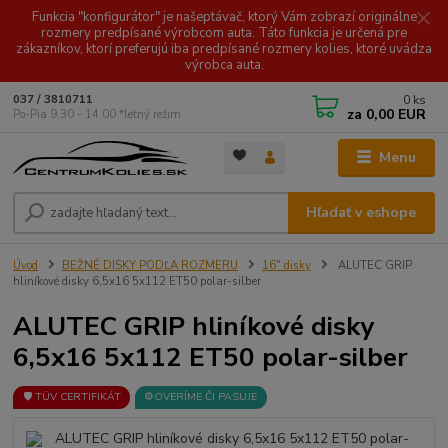
Funkcia "konfigurátor" je našeptávač, ktorý Vám zobrazí originálne
rozmery predpísané výrobcom auta. Táto funkcia je určená pre
zákazníkov, ktorí preferujú iba predpísané rozmery kolies, ktoré uvádza
výrobca auta.
0
ks
037 / 3810711
za
0,00 EUR
Po-Pia 9.30 - 14.00 *letný režim
Menu
Hľadať v eshope
Úvod
BEŽNÉ DISKY PODĽA ROZMERU
16" disky
ALUTEC GRIP
hliníkové disky 6,5x16 5x112 ET50 polar-silber
ALUTEC GRIP hliníkové disky
6,5x16 5x112 ET50 polar-silber
🛡️ TÜV CERTIFIKÁT
⚙️OVERÍME ČI PASUJE