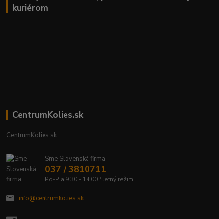
kuriérom
CentrumKolies.sk
CentrumKolies.sk
Sme Slovenská firma
037 / 3810711
Po-Pia 9.30 - 14.00 *letný režim
info@centrumkolies.sk