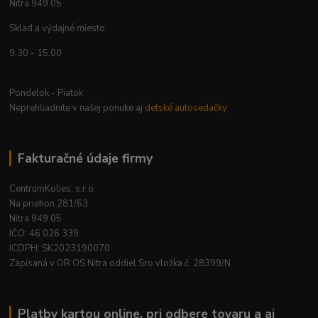
Nitra 949 05
Sklad a výdajné miesto
9.30 - 15.00
Pondelok - Piatok
Neprehliadnite v našej ponuke aj
detské autosedačky
Fakturačné údaje firmy
CentrumKolies, s.r.o.
Na priehon 281/63
Nitra 949 05
IČO: 46 026 339
ICDPH: SK2023190070
Zapísaná v OR OS Nitra oddiel Sro vložka č. 28399/N
Platby kartou online, pri odbere tovaru a aj