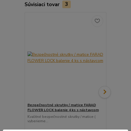
Súvisiaci tovar
3
Bezpečnostné skrutky / matice FARAD
Snímač (sen
FLOWER LOCK balenie 4 ks s nástavcom
ventil
Kvalitné bezpečnostné skrutky / matice (
Pre uľahčeni
vyberieme...
košíka tento..