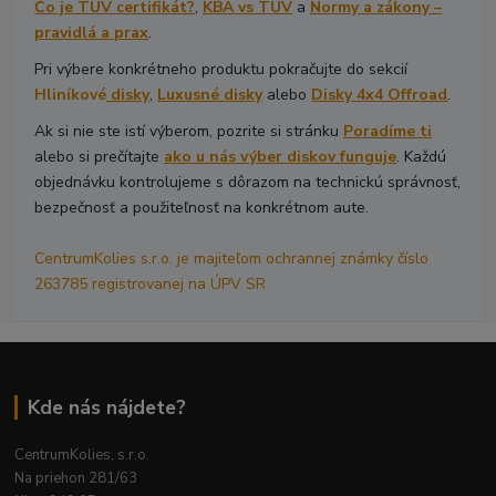
Čo je TÜV certifikát?
,
KBA vs TÜV
a
Normy a zákony –
pravidlá a prax
.
Pri výbere konkrétneho produktu pokračujte do sekcií
Hliníkové
disky
,
Luxusné disky
alebo
Disky 4x4 Offroad
.
Ak si nie ste istí výberom, pozrite si stránku
Poradíme ti
alebo si prečítajte
ako u nás výber diskov funguje
. Každú
objednávku kontrolujeme s dôrazom na technickú správnosť,
bezpečnosť a použiteľnosť na konkrétnom aute.
CentrumKolies s.r.o. je majiteľom ochrannej známky číslo
263785 registrovanej na ÚPV SR
Kde nás nájdete?
CentrumKolies, s.r.o.
Na priehon 281/63