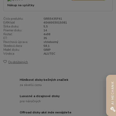
Nákup na splátky
Číslo produktu:
GR55435F41
EAN kód:
4046003015081
Šírka disku:
5,5
Priemer disku:
14
Rozteč:
4x98
ET:
35
Povrchová úprava:
strieborný
Stredová diera:
58,1
Model disku:
GRIP
Výrobca:
ALUTEC
Do obľúbených
Hliníkové disky bežných značiek
AI MECHANIK
za skvelú cenu
Luxusné a dizajnové disky
pre náročných
Offroad disky aké inde nenájdete