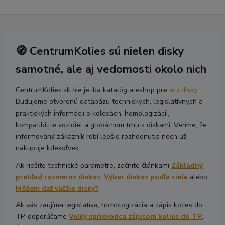
🧭 CentrumKolies sú nielen disky
samotné, ale aj vedomosti okolo nich
CentrumKolies.sk nie je iba katalóg a eshop pre
alu disky
.
Budujeme otvorenú databázu technických, legislatívnych a
praktických informácií o kolesách, homologizácii,
kompatibilite vozidiel a globálnom trhu s diskami. Veríme, že
informovaný zákazník robí lepšie rozhodnutia nech už
nakupuje kdekoľvek.
Ak riešite technické parametre, začnite článkami
Základný
prehľad rozmerov diskov
,
Výber diskov podľa cieľa
alebo
Môžem dať väčšie disky?
.
Ak vás zaujíma legislatíva, homologizácia a zápis kolies do
TP, odporúčame
Veľký sprievodca zápisom kolies do TP
,