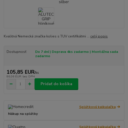
Kvalitná Nemecká značka kolies s TUV certifikátmi ...
celý popis
Dostupnosť
Do 7 dní | Doprava 4ks zadarmo | Montážna sada
zadarmo
105,85 EUR
/
ks
86,06 EUR
bez DPH
Pridať do košíka
Splátková kalkulačka
Nákup na splátky
Splátková kalkulačka