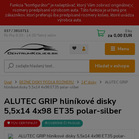
Funkcia "konfigurátor" je našeptávač, ktorý Vám zobrazí originálne
rozmery predpísané výrobcom auta. Táto funkcia je určená pre
zákazníkov, ktorí preferujú iba predpísané rozmery kolies, ktoré uvádza
výrobca auta.
0
ks
037 / 3810711
za
0,00 EUR
Po-Pia 9.30 - 14.00 *letný režim
Menu
Hľadať v eshope
Úvod
BEŽNÉ DISKY PODĽA ROZMERU
14" disky
ALUTEC GRIP
hliníkové disky 5,5x14 4x98 ET35 polar-silber
ALUTEC GRIP hliníkové disky
5,5x14 4x98 ET35 polar-silber
🛡️ TÜV CERTIFIKÁT
⚙️OVERÍME ČI PASUJE